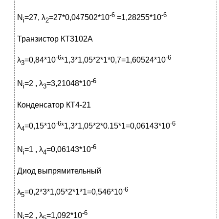
-6
-6
N
=27, λ
=27*0,047502*10
=1,28255*10
i
2
Транзистор КТ3102А
-6
-6
λ
=0,84*10
*1,3*1,05*2*1*0,7=1,60524*10
3
-6
N
=2 , λ
=3,21048*10
i
3
Конденсатор КТ4-21
-6
-6
λ
=0,15*10
*1,3*1,05*2*0.15*1=0,06143*10
4
-6
N
=1 , λ
=0,06143*10
i
4
Диод выпрямительный
-6
λ
=0,2*3*1,05*2*1*1=0,546*10
5
-6
N
=2 , λ
=1,092*10
i
5