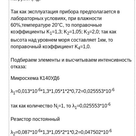
н
Так как эксплуатация прибора предполагается в
лабораторных условиях, при влажности
60%,температуре 20°С, то поправочные
коэффициенты K
=1,3; K
=1,05; K
=2,0; так как
1
2
3
высота над уровнем моря составляет 1км, то
поправочный коэффициент K
=1,0.
4
Подбираем элементы и высчитываем интенсивность
отказа:
Микросхема К140УД6
-6
-6
λ
=0,013*10
*1,3*1,05*1*2*0,72=0,025553*10
1
-6
так как количество N
=1, то λ
=0,025553*10
i
1
Резистор постоянный
-6
-6
λ
=0,087*10
*1,3*1,05*2*1*0,2=0,047502*10
2