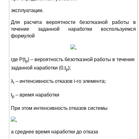
эксплуатации.
Для расчета вероятности безотказной работы в
течение заданной наработки воспользуемся
формулой
,
где P(t
) – вероятность безотказной работы в течение
p
заданной наработки (0,t
);
p
λ
– интенсивность отказов i-го элемента;
i
t
– время наработки
p
При этом интенсивность отказов системы
,
а среднее время наработки до отказа