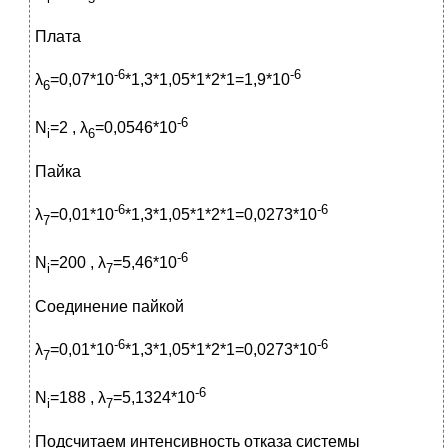
Плата
-6
-6
λ
=0,07*10
*1,3*1,05*1*2*1=1,9*10
6
-6
N
=2 , λ
=0,0546*10
i
6
Пайка
-6
-6
λ
=0,01*10
*1,3*1,05*1*2*1=0,0273*10
7
-6
N
=200 , λ
=5,46*10
i
7
Соединение пайкой
-6
-6
λ
=0,01*10
*1,3*1,05*1*2*1=0,0273*10
7
-6
N
=188 , λ
=5,1324*10
i
7
Подсчитаем интенсивность отказа системы