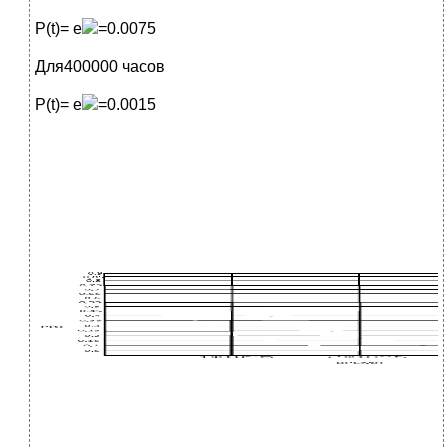
Р(t)= е
=0.0075
Для400000 часов
Р(t)= е
=0.0015