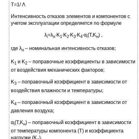
T=1/ Λ
Интенсивность отказов элементов и компонентов с
учетом эксплуатации определяется по формуле
λ
=λ
∙K
∙K
∙K
∙K
∙α
(T,K
) ,
i
о
1
2
3
4
i
н
где λ
– номинальная интенсивность отказов;
о
K
и K
– поправочные коэффициенты в зависимости
1
2
от воздействия механических факторов;
K
– поправочный коэффициент в зависимости от
3
воздействия влажности и температуры;
K
– поправочный коэффициент в зависимости от
4
давления воздуха;
α
(T,K
) – поправочный коэффициент в зависимости
i
н
от температуры компонента (Т) и коэффициента
нагрузки (K
).