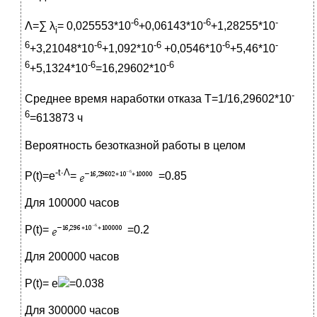
-6
-6
-
Λ=∑ λ
= 0,025553*10
+0,06143*10
+1,28255*10
i
6
-6
-6
-6
-
+3,21048*10
+1,092*10
+0,0546*10
+5,46*10
6
-6
-6
+5,1324*10
=16,29602*10
-
Среднее время наработки отказа Т=1/16,29602*10
6
=613873 ч
Вероятность безотказной работы в целом
-
t
∙
Λ
P(t)=e
=
=0.85
Для 100000 часов
Р(t)=
=0.2
Для 200000 часов
Р(t)= е
=0.038
Для 300000 часов