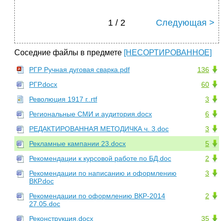
1 / 2
Следующая >
Соседние файлы в предмете
[НЕСОРТИРОВАННОЕ]
РГР Ручная дуговая сварка.pdf
136
РГР.docx
60
Революция 1917 г..rtf
3
Региональные СМИ и аудитория.docx
6
РЕДАКТИРОВАННАЯ МЕТОДИЧКА ч. 3.doc
3
Рекламные кампании 23.docx
5
Рекомендации к курсовой работе по БД.doc
2
Рекомендации по написанию и оформлению
3
ВКР.doc
Рекомендации по оформлению ВКР-2014
2
27.05.doc
Реконструкция.docx
35