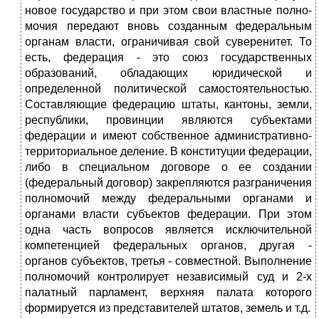
новое государство и при этом свои властные полно­
мочия передают вновь созданным федеральным
органам власти, ограничивая свой суверенитет. То
есть, федерация - это союз государственных
образований, обладающих юридической и
определенной политической самостоятельностью.
Состав­ляющие федерацию штаты, кантоны, земли,
республики, провинции являются субъектами
федерации и имеют собственное административно-
территориальное деление. В конституции федерации,
либо в специальном договоре о ее создании
(федеральный договор) закрепляются разграничения
полномочий между федеральными органами и
органами власти субъектов федерации. При этом
одна часть вопросов является исключительной
компетенцией федеральных органов, другая -
органов субъектов, третья - совместной. Выполнение
полномочий контролирует независимый суд и 2-х
палатный парла­мент, верхняя палата которого
формируется из представителей штатов, земель и т.д.