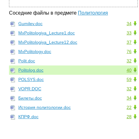
Соседние файлы в предмете
Политология
Gumilev.doc
34
MxPolitologiya_Lecture1.doc
33
MxPolitologiya_Lecture12.doc
37
MxPolitology.doc
76
Polit.doc
32
Politolog.doc
40
POLSYS.doc
59
VOPR.DOC
32
Билеты.doc
34
История политологии.doc
22
КПРФ.doc
28