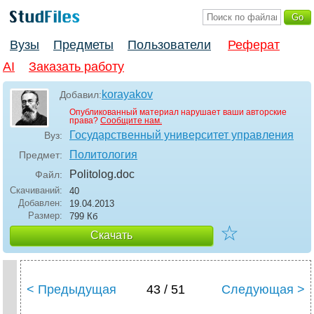
Вузы
Предметы
Пользователи
Реферат
AI
Заказать работу
korayakov
Добавил:
Опубликованный материал нарушает ваши авторские
права?
Сообщите нам.
Государственный университет управления
Вуз:
Политология
Предмет:
Politolog
.doc
Файл:
Скачиваний:
40
Добавлен:
19.04.2013
Размер:
799 Кб
☆
Скачать
< Предыдущая
43 / 51
Следующая >