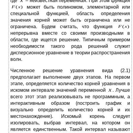
где
– неизвестная переменная. При этом функция
может быть полиномом, элементарной или
специальной функцией, область определения
значения корней может быть ограничена или не
ограничена. Будем считать, что функция
непрерывна вместе со своими производными в
области, где ищется решение. Типичным примером
необходимости такого рода решений служит
дисперсионное уравнение в теории распространения
волн.
Численное решение уравнения вида (2.1)
предполагает выполнение двух этапов. На первом
этапе, определяется количество корней уравнения в
искомом интервале значений переменной
. Лучше
всего этот этап реализовывать не программным, а
интерактивным образом (построить график и
визуально определить количество корней и их
местонахождение). Искомый корень следует
изолировать, выбрав интервал, на котором он
является единственным. Такой интервал называют