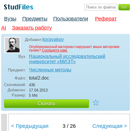
Вузы
Предметы
Пользователи
Реферат
AI
Заказать работу
korayakov
Добавил:
Опубликованный материал нарушает ваши авторские
права?
Сообщите нам.
Национальный исследовательский
Вуз:
университет «МИЭТ»
Численные методы
Предмет:
total2
.doc
Файл:
Скачиваний:
436
Добавлен:
17.04.2013
Размер:
5 Мб
☆
Скачать
< Предыдущая
3 / 26
Следующая >