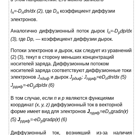
I
=-
D
dn
/
dx
(2),
где
D
коэффициент диффузии
n
n
n
электронов.
Аналогично диффузионный поток дырок
I
=-
D
dp
/
dx
n
p
(3),
где
Dp
,
— коэффициент диффузии дырок.
Потоки электронов и дырок, как следует из уравнений
(2) (3), текут в сторону меньших концентраций
носителей заряда. Диффузионным потоком
носителей заряда соответствуют диффузионные токи
электронов
J
и дырок
J
:
J
=
eD
dn
/
dx
(5)
n
диф
p
диф
n
диф
n
J
=-
eD
dp
/
dx
(6)
p
диф
p
В том случае, если
п
и
р
являются функциями
координат
(х, у,
z
)
диффузионный ток в векторной
форме имеет вид для электронов
J
=
eD
grad
n
(
r
)
n
диф
n
(5)
J
=-
eD
grad
p
(
r
) (6)
p
диф
p
Диффузионный ток, возникший из-за наличия