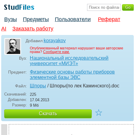
Вузы
Предметы
Пользователи
Реферат
AI
Заказать работу
korayakov
Добавил:
Опубликованный материал нарушает ваши авторские
права?
Сообщите нам.
Национальный исследовательский
Вуз:
университет «МИЭТ»
Физические основы работы приборов
Предмет:
элементной базы ЭВС
Шпоры
/ Шпоры(по лек Каминского)
.doc
Файл:
Скачиваний:
225
Добавлен:
17.04.2013
Размер:
9 Мб
☆
Скачать