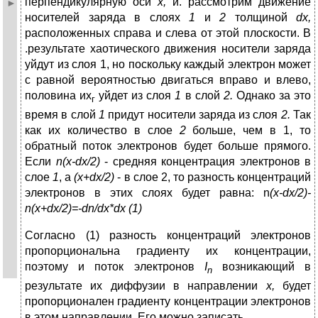
перпендикулярную оси
х,
и. рассмотрим движение
носителей заряда в слоях
1
и
2
толщиной
dx
,
расположенных справа и слева от этой плоскости. В
.результате хаотического движения носители заряда
уйдут из слоя 1, но поскольку каждый электрон может
с равной вероятностью двигаться вправо и влево,
половина их
уйдет из слоя
1
в слой
2.
Однако за это
г
время в слой
1
придут носители заряда из слоя
2.
Так
как их количество в слое
2
больше, чем в 1, то
обратный поток электронов будет больше прямого.
Если
n
(
x
-
dx
/2)
- средняя концентрация электронов в
слое
1
, а
(
x
+
dx
/2)
- в слое 2, то разность концентраций
электронов в этих слоях будет равна: n
(
x
-
dx
/2)-
n
(
x
+
dx
/2)=-
dn
/
dx
*
dx
(1)
Согласно (1) разность концентраций электронов
пропорциональна градиенту их концентрации,
поэтому и поток электронов
I
возникающий в
n
результате их диффузии в направлении
х,
будет
пропорционален градиенту концентрации электронов
в этом направлении. Его можно записать