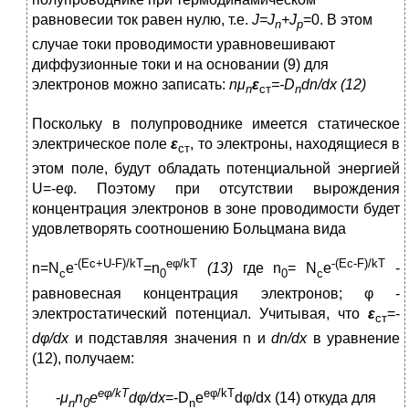
равновесии ток равен нулю, т.е.
J
=
J
+
J
=0. В этом
n
p
случае токи проводимости уравновешивают
диффузионные токи и на основании (9) для
электронов можно записать:
nμ
ε
=-
D
dn
/
dx
(12)
n
ст
n
Поскольку в полупроводнике имеется статическое
электрическое поле
ε
, то электроны, находящиеся в
ст
этом поле, будут обладать потенциальной энергией
U=-eφ. Поэтому при отсутствии вырождения
концентрация электронов в зоне проводимости будет
удовлетворять соотношению Больцмана вида
-(
Ec
+
U
-
F
)/
kT
eφ
/
kT
-(
Ec
-
F
)/
kT
n=N
e
=n
(13)
где n
= N
e
-
c
0
0
c
равновесная концентрация электронов; φ -
электростатический потенциал. Учитывая, что
ε
=-
ст
dφ
/
dx
и подставляя значения n и
dn
/
dx
в уравнение
(12), получаем:
eφ
/
kT
eφ
/
kT
-
μ
n
e
dφ
/
dx
=-D
e
dφ/dx (14) откуда для
n
0
n