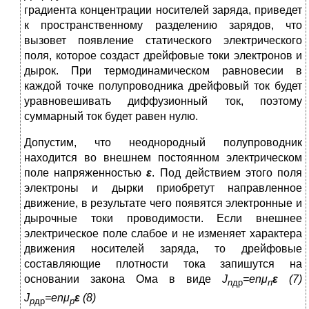
градиента концентрации носителей заряда, приведет
к пространственному разделению зарядов, что
вызовет появление статического электрического
поля, которое создаст дрейфовые токи электронов и
дырок. При термодинамическом равновесии в
каждой точке полупроводника дрейфовый ток будет
уравновешивать диффузионный ток, поэтому
суммарный ток будет равен нулю.
Допустим, что неоднородный полупроводник
находится во внешнем постоянном электрическом
поле напряженностью
ε
. Под действием этого поля
электроны и дырки приобретут направленное
движение, в результате чего появятся электронные и
дырочные токи проводимости. Если внешнее
электрическое поле слабое и не изменяет характера
движения носителей заряда, то дрейфовые
составляющие плотности тока запишутся на
основании закона Ома в виде
J
=
enμ
ε
(7)
n
др
n
J
=
enμ
ε
(8)
p
др
p