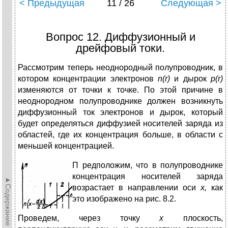
< Предыдущая
11 / 26
Следующая >
Вопрос 12. Диффузионный и
дрейфовый токи.
Рассмотрим теперь неоднородный полупроводник, в
котором концентрации электронов
n(
r
)
и дырок
р(
r
)
изменяются от точки к точке. По этой причине в
неоднородном полупроводнике должен возникнуть
диффузионный ток электронов и дырок, который
будет определяться диффузией носителей заряда из
областей, где их концентрация больше, в области с
меньшей концентрацией.
П
редположим, что в полупроводнике
концентрация носителей заряда
►Содержание►
возрастает в направлении оси
х,
как
это изображено на рис. 8.2.
Проведем, через точку
х
плоскость,