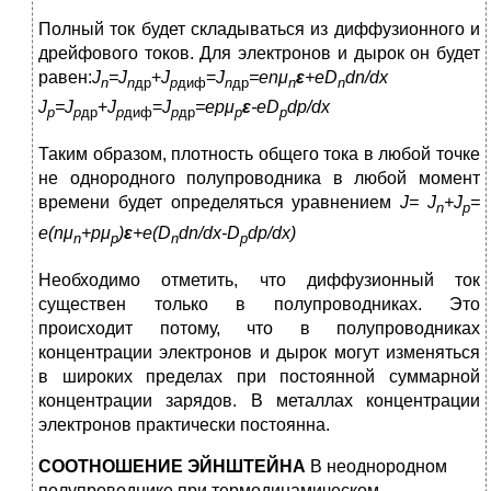
Полный ток будет складываться из диффузионного и
дрейфового токов. Для электронов и дырок он будет
равен:
J
=
J
+
J
=
J
=
enμ
ε
+
eD
dn
/
dx
n
n
др
p
диф
n
др
n
n
J
=
J
+
J
=
J
=
epμ
ε
-
eD
dp
/
dx
p
p
др
p
диф
p
др
p
p
Таким образом, плотность общего тока в любой точке
не однородного полупроводника в любой момент
времени будет определяться уравнением
J
=
J
+
J
=
n
p
e
(
nμ
+
pμ
)
ε
+
e
(
D
dn
/
dx
-
D
dp
/
dx
)
n
p
n
p
Необходимо отметить, что диффузионный ток
существен только в полупроводниках. Это
происходит потому, что в полупроводниках
концентрации электронов и дырок могут изменяться
в широких пределах при постоянной суммарной
концентрации зарядов. В металлах концентрации
электронов практически постоянна.
СООТНОШЕНИЕ ЭЙНШТЕЙНА
В неоднородном
полупроводнике при термодинамическом