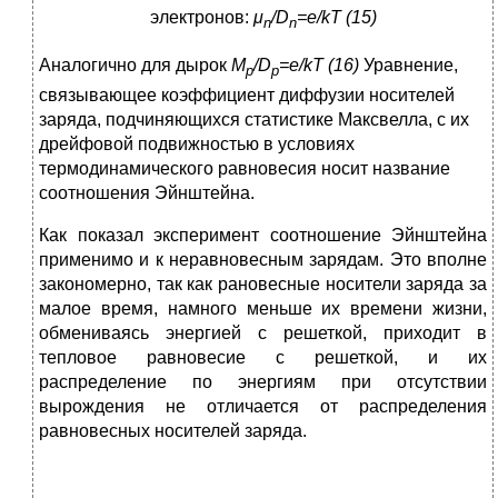
электронов:
μ
/
D
=
e
/
kT
(15)
n
n
Аналогично для дырок
Μ
/
D
=
e
/
kT
(16)
Уравнение,
p
p
связывающее коэффициент диффузии носителей
заряда, подчиняющихся статистике Максвелла, с их
дрейфовой подвижностью в условиях
термодинамического равновесия носит название
соотношения Эйнштейна.
Как показал эксперимент соотношение Эйнштейна
применимо и к неравновесным зарядам. Это вполне
закономерно, так как рановесные носители заряда за
малое время, намного меньше их времени жизни,
обмениваясь энергией с решеткой, приходит в
тепловое равновесие с решеткой, и их
распределение по энергиям при отсутствии
вырождения не отличается от распределения
равновесных носителей заряда.