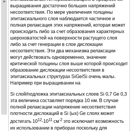
выращивания достаточно больших напряжений
несоответствия. По мере увеличения толщины
эпитаксиального слоя наблюдается частичное и
полная релаксация этих напряжений, которая может
происходить либо за счет образования характерных
шероховатостей на поверхности растущего слоя
либо за счет генерации в слое дислокации
несоответствия. Эти два механизма релаксации
могут действовать одновременно, значение
критической толщины слоя выше которой происходит
образование дислокации несоответствия в
эпитаксиальных структурах SiGe/Si очень малы.
Например при выращивании на
Si слой/подложка эпитаксиальных слоев Si 0,7 Ge 0,3
эта величина составляет порядка 10 нм. В случае
полной релаксации напряжение несоответствия
плотности дислокаций в Si (ых) Ge слоях может
12
11
-2
достигать 10
-10
см
это исключает возможность
их использовании в приборах поскольку для