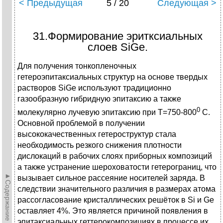
< Предыдущая
5 / 20
Следующая >
31.Формирование эритксиальных
слоев SiGe.
Для получения тонкопленочных
гетероэпитаксиальных структур на основе твердых
растворов SiGe используют традиционно
газообразную гибридную эпитаксию а также
0
молекулярно лучевую эпитаксию при Т=750-800
С.
Основной проблемой в получении
высококачественных гетероструктур стала
необходимость резкого снижения плотности
дислокаций в рабочих слоях приборных композиций
а также устранение шероховатости гетерограниц, что
►Содержание►
вызывает сильное рассеяние носителей заряда. В
следствии значительного различия в размерах атома
рассогласование кристаллических решёток в Si и Ge
оставляет 4%. Это является причиной появления в
эпитаксиальных геттерокомпозициях в процессе их