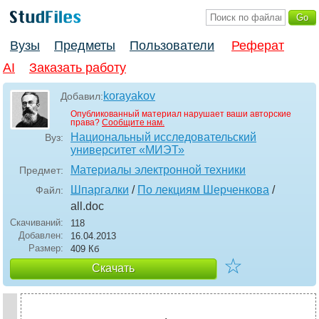
Вузы
Предметы
Пользователи
Реферат
AI
Заказать работу
korayakov
Добавил:
Опубликованный материал нарушает ваши авторские
права?
Сообщите нам.
Национальный исследовательский
Вуз:
университет «МИЭТ»
Материалы электронной техники
Предмет:
Шпаргалки
/
По лекциям Шерченкова
/
Файл:
all
.doc
Скачиваний:
118
Добавлен:
16.04.2013
Размер:
409 Кб
☆
Скачать