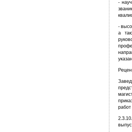
- нау
звани
квали
- выс
а так
руков
профе
напра
указа
Рецен
Завед
предс
магис
прика
работ
2.3.1
выпус