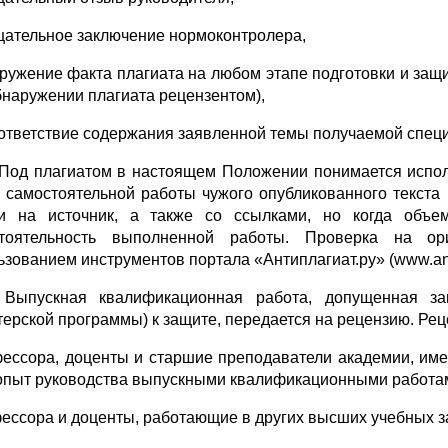
ицательное заключение нормоконтролера,
аружение факта плагиата на любом этапе подготовки и за
бнаружении плагиата рецензентом),
оответствие содержания заявленной темы получаемой спец
. Под плагиатом в настоящем Положении понимается испо
 самостоятельной работы чужого опубликованного текста
и на источник, а также со ссылками, но когда объе
стоятельность выполненной работы. Проверка на ор
ьзованием инструментов портала «Антиплагиат.ру» (www.antip
. Выпускная квалификационная работа, допущенная 
терской программы) к защите, передается на рецензию. Рец
фессора, доценты и старшие преподаватели академии, им
 опыт руководства выпускными квалификационными работа
фессора и доценты, работающие в других высших учебных з