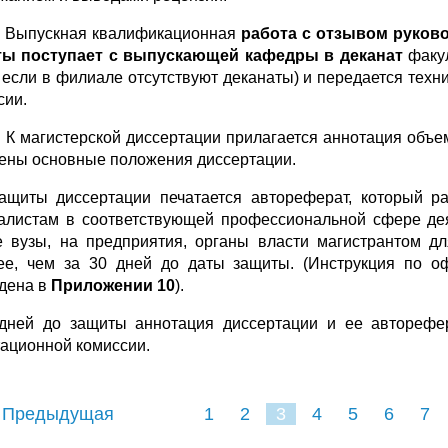
1. Выпускная квалификационная
работа с отзывом руково
ы поступает с выпускающей кафедры в деканат
факул
, если в филиале отсутствуют деканаты) и передается тех
сии.
2. К магистерской диссертации прилагается аннотация объ
ены основные положения диссертации.
ащиты диссертации печатается автореферат, который р
алистам в соответствующей профессиональной сфере дея
е вузы, на предприятия, органы власти магистрантом д
ее, чем за 30 дней до даты защиты. (Инструкция по о
дена в
Приложении 10
).
дней до защиты аннотация диссертации и ее авторефер
тационной комиссии.
 Предыдущая
1
2
3
4
5
6
7