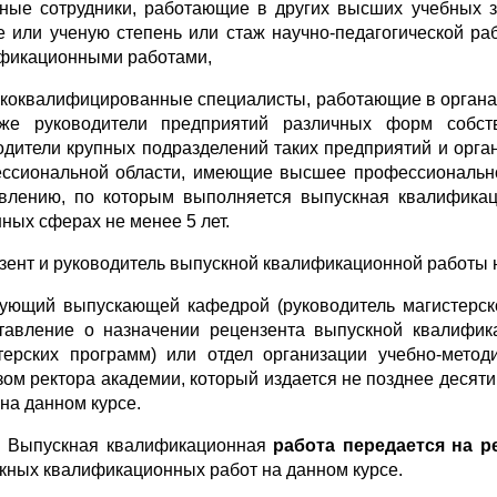
чные сотрудники, работающие в других высших учебных 
е или ученую степень или стаж научно-педаго­гиче­ской 
фикационными работами,
ококвалифицированные специалисты, работающие в органах
же руководители предприятий различных форм собств
одители крупных подразделений таких предприятий и орг
ссиональной области, име­ю­щие высшее профессиональн
влению, по которым выполняется выпускная квалификаци
нных сферах не менее 5 лет.
зент и руководитель выпускной квалификационной работы н
ующий выпускающей кафедрой (руководитель магистерск
тавление о назначении рецензента выпускной квалифик
терских программ) или отдел организации учебно-метод
зом ректора академии, который издается не позднее деся
 на данном курсе.
0. Выпускная квалификационная
работа передается на 
кных квалификационных работ на данном курсе.