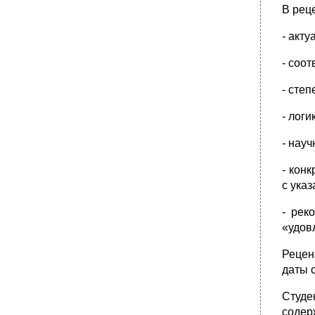
В рец
- акту
- соо
- сте
- лог
- нау
- кон
с ука
- рек
«удов
Рецен
даты 
Студе
содер