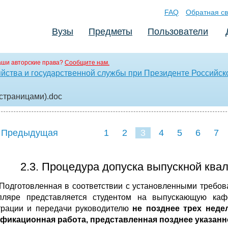
FAQ
Обратная св
Вузы
Предметы
Пользователи
аши авторские права?
Сообщите нам.
яйства и государственной службы при Президенте Российс
 страницами)
.doc
 Предыдущая
1
2
3
4
5
6
7
2.3. Процедура допуска выпускной ква
. Подготовленная в соответствии с установленными треб
пляре представляется студентом на выпускающую каф
трации и передачи руководителю
не позднее трех неде
фикационная работа, представленная позднее указанног