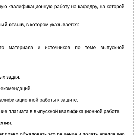
ю квалификационную работу на кафе­д­ру, на которой
ный отзыв
, в котором указывается:
кого материала и источников по теме выпускной
ых задач,
рекомендаций,
валификационной работы к защите.
ичие плагиата в выпускной квалификационной работе.
ения.
еет право обжаловать это решение и подать апелляцию