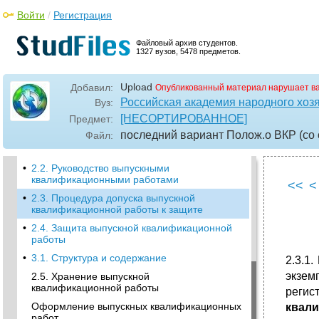
Войти
/
Регистрация
•
Положение о порядке подготовки,
Файловый архив студентов.
оформления и защиты выпускных
1327 вузов, 5478 предметов.
квалификационных работ студентами
Уральской академии государственной
службы
Upload
Добавил:
Опубликованный материал нарушает в
1. Общие положения
Российская академия народного хоз
Вуз:
[НЕСОРТИРОВАННОЕ]
Предмет:
Порядок подготовки и защиты выпускной
квалификационной работы
последний вариант Полож.о ВКР (со
Файл:
2.1. Выбор и утверждение темы
•
2.2. Руководство выпускными
квалификационными работами
<<
<
•
2.3. Процедура допуска выпускной
квалификационной работы к защите
•
2.4. Защита выпускной квалификационной
работы
•
3.1. Структура и содержание
2.3.1
экзем
2.5. Хранение выпускной
квалификационной работы
регис
Оформление выпускных квалификационных
квали
работ