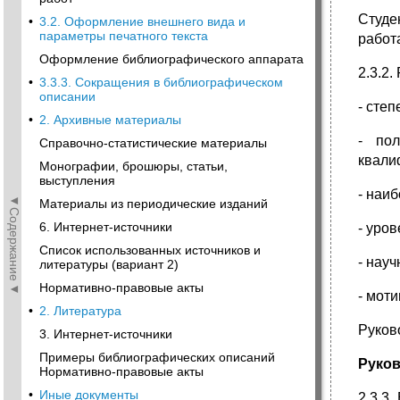
Студе
•
3.2. Оформление внешнего вида и
параметры печатного текста
работ
Оформление библиографического аппарата
2.3.2
•
3.3.3. Сокращения в библиографическом
описании
- сте
•
2. Архивные материалы
- пол
Справочно-статистические материалы
квали
Монографии, брошюры, статьи,
выступления
- наи
◄Содержание◄
Материалы из периодические изданий
6. Интернет-источники
- уро
Список использованных источников и
- нау
литературы (вариант 2)
Нормативно-правовые акты
- мот
•
2. Литература
Руков
3. Интернет-источники
Примеры библиографических описаний
Руков
Нормативно-правовые акты
•
Иные документы
2.3.3