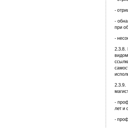
- отр
- обн
при о
- нес
2.3.8
видом
ссылк
само
испол
2.3.9
магис
- про
лет и
- про