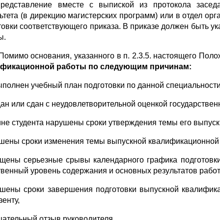
редставление вместе с выпиской из протокола засе
ьтета (в дирекцию магистерских программ) или в отдел ор
товки соответствующего приказа. В приказе должен быть 
ы.
. Помимо основания, указанного в п. 2.3.5. настоящего Пол
ификационной работы по следующим причинам:
выполнен учебный план подготовки по данной специальности
сдан или сдан с неудовлетворительной оценкой государствен
вине студента нарушены сроки утверждения темы его выпус
ушены сроки изменения темы выпускной квалификационной 
ущены серьезные срывы календарного графика подготовк
твенный уровень содержания и основных результатов рабо
ушены сроки завершения подготовки выпускной квалифик
зенту,
ицательный отзыв руководителя,