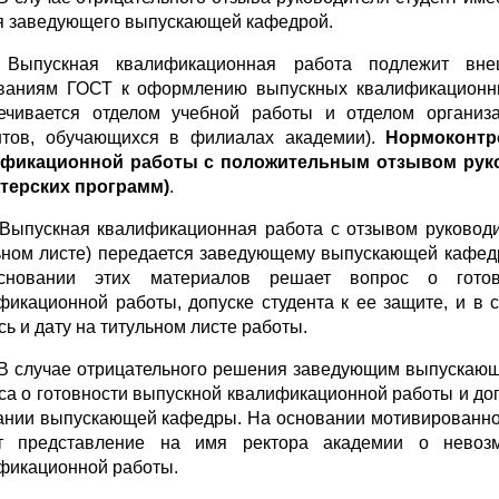
я заведующего выпускающей кафедрой.
. Выпускная квалификационная работа подлежит вне
ваниям ГОСТ к оформлению выпускных квалификационны
ечивается отделом учебной работы и отделом организ
нтов, обучающихся в фили­а­лах академии).
Нормоконтр
ификационной работы с положительным отзывом рук
терских программ)
.
. Выпускная квалификационная работа с отзывом руководи
ьном листе) передается заведующему выпускающей кафедр
сновании этих материалов решает вопрос о готовн
фикационной работы, допуске студента к ее защите, и в
сь и дату на титульном листе работы.
. В случае отрицательного решения заведующим выпускаю
са о готовности выпускной квалификационной работы и допу
ании выпускающей кафедры. На основании мотивированно
т представление на имя ректора академии о невозм
фикационной работы.