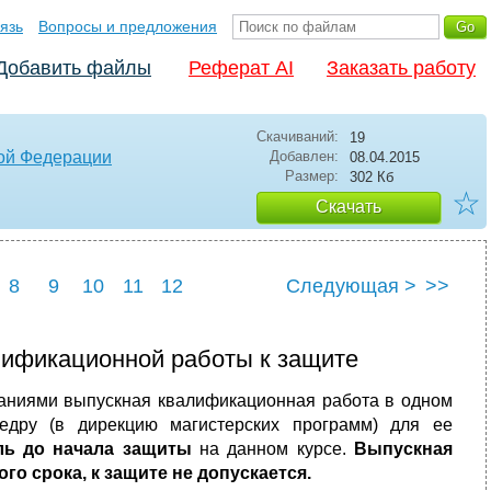
язь
Вопросы и предложения
Добавить файлы
Реферат AI
Заказать работу
Скачиваний:
19
кой Федерации
Добавлен:
08.04.2015
Размер:
302 Кб
☆
Скачать
8
9
10
11
12
Следующая >
>>
лификационной работы к защите
ованиями выпускная квалификационная работа в одном
едру (в дирекцию магистерских программ) для ее
ль до начала защиты
на данном курсе.
Выпускная
о срока, к защите не допускается.