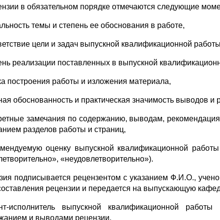
ензии в обязательном порядке отмечаются следующие мом
альность темы и степень ее обоснования в работе,
тветствие цели и задач выпускной квалификационной работы
пень реализации поставленных в выпускной квалификационн
ика построения работы и изложения материала,
чная обоснованность и практическая значимость выводов и 
кретные замечания по содержанию, выводам, рекомендац
занием разделов работы и страниц,
омендуемую оценку выпускной квалификационной работы 
летворительно», «неудовлетворительно»).
зия подписывается рецензентом с указанием Ф.И.О., ученог
составления рецензии и передается на выпускающую кафедр
нт-исполнитель выпускной квалификационной работ
жанием и выводами рецензии.