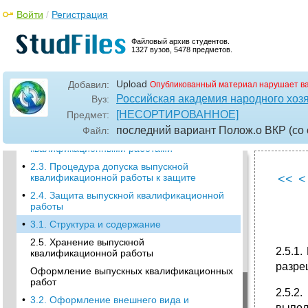
•
Положение о порядке подготовки,
Войти
/
Регистрация
оформления и защиты выпускных
квалификационных работ студентами
Файловый архив студентов.
Уральской академии государственной
1327 вузов, 5478 предметов.
службы
1. Общие положения
Upload
Добавил:
Опубликованный материал нарушает в
Порядок подготовки и защиты выпускной
Российская академия народного хоз
Вуз:
квалификационной работы
[НЕСОРТИРОВАННОЕ]
Предмет:
2.1. Выбор и утверждение темы
последний вариант Полож.о ВКР (со
Файл:
•
2.2. Руководство выпускными
квалификационными работами
•
2.3. Процедура допуска выпускной
квалификационной работы к защите
<<
<
•
2.4. Защита выпускной квалификационной
работы
•
3.1. Структура и содержание
2.5. Хранение выпускной
2.5.1
квалификационной работы
разре
Оформление выпускных квалификационных
работ
2.5.2
•
3.2. Оформление внешнего вида и
выпол