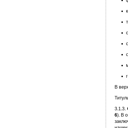
В вер
Титул
3.1.3.
6
). В
заклю
начин