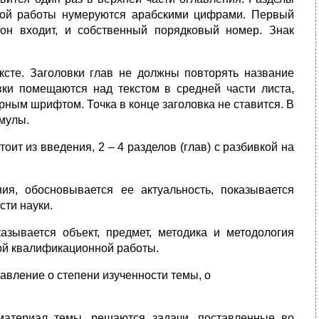
ной работы нумеруются арабскими цифрами. Первый
он входит, и собственный порядковый номер. Знак
ксте. Заголовки глав не должны повторять название
вки помещаются над текстом в средней части листа,
рным шрифтом. Точка в конце заголовка не ставится. В
мулы.
ит из введения, 2 – 4 разделов (глав) с разбивкой на
ия, обосновывается ее актуальность, показывается
сти науки.
зывается объект, предмет, методика и методология
ой квалификационной работы.
авление о степени изученности темы, о
 материал темы, решаются задачи, поставленные во