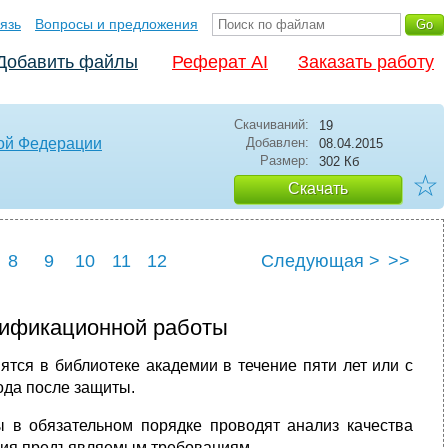
язь
Вопросы и предложения
Добавить файлы
Реферат AI
Заказать работу
Скачиваний:
19
кой Федерации
Добавлен:
08.04.2015
Размер:
302 Кб
☆
Скачать
8
9
10
11
12
Следующая >
>>
лификационной работы
тся в библиотеке академии в течение пяти лет или с
ода после защиты.
ы в обязательном порядке проводят анализ качества
вия предъявляемым требованиям.