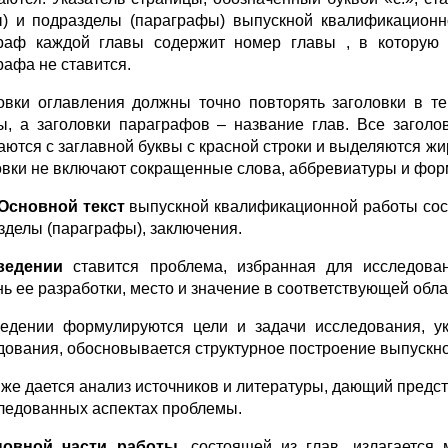
ы) и подразделы (параграфы) выпускной квалификацион
раф каждой главы содержит номер главы , в которую 
рафа не ставится.
овки оглавления должны точно повторять заголовки в те
ы, а заголовки параграфов – название глав. Все заголо
аются с заглавной буквы с красной строки и выделяются жи
овки не включают сокращенные слова, аббревиатуры и фор
Основной текст
выпускной квалификационной работы состо
зделы (параграфы), заключения.
ведении
ставится проблема, избранная для исследован
нь ее разработки, место и значение в соответствующей обла
едении формулируются цели и задачи исследования, ука
дования, обосновывается структурное построение выпускн
 же дается анализ источников и литературы, дающий предст
ледованных аспектах проблемы.
новной части работы
, состоящей из глав, излагается