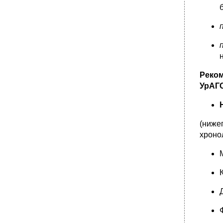
Реко
УрАГС
(ниже
хроно