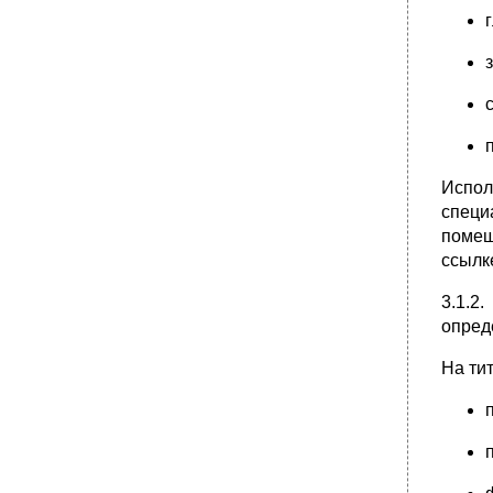
Испол
специ
помещ
ссылк
3.1.2.
опред
На ти