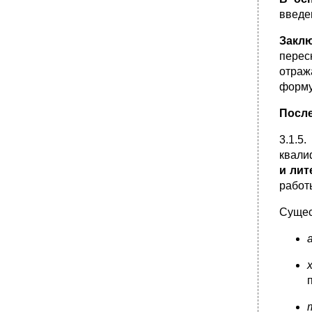
введе
Закл
перес
отраж
форму
После
3.1.5
квали
и лит
работ
Сущес