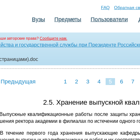
FAQ
Обратная св
Вузы
Предметы
Пользователи
аши авторские права?
Сообщите нам.
яйства и государственной службы при Президенте Российс
 страницами)
.doc
 Предыдущая
1
2
3
4
5
6
7
2.5. Хранение выпускной ква
. Выпускные квалификационные работы после защиты храня
шения ректора академии в филиалах по истечении одного г
. В течение первого года хранения выпускающие кафедр
нения выпускных квалификационных работ и их соответст