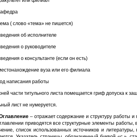
факультет или филиал
кафедра
тема ( слово «тема» не пишется)
сведения об исполнителе
сведения о руководителе
сведения о консультанте (если он есть)
местонахождение вуза или его филиала
год написания работы
хней части титульного листа помещается гриф допуска к 
ьный лист не нумеруется.
Оглавление
– отражает содержание и структуру работы и
 оглавлении приводятся все структурные элементы работы, 
чение, список использованных источников и литературы,
аются. Указатель страницы, обозначенный буквой «с.», ст