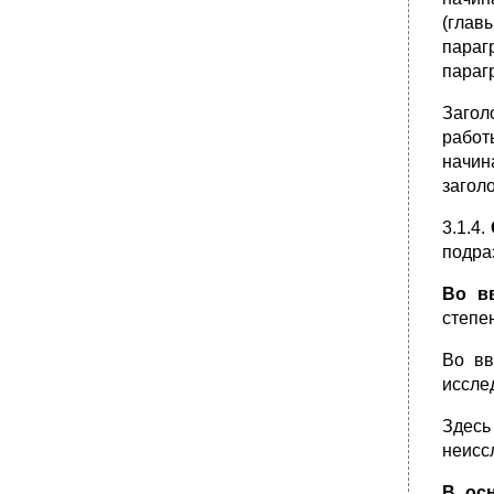
(глав
параг
параг
Загол
работ
начин
загол
3.1.4.
подра
Во в
степе
Во вв
иссле
Здесь
неисс
В ос