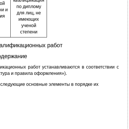
квалификация
ой
по диплому
ни и
для лиц, не
ия
имеющих
ученой
степени
алификационных работ
содержание
фикационных работ устанавливаются в соответствии с
уктура и правила оформления»).
 следующие основные элементы в порядке их