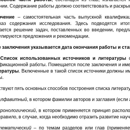
нии. Содержание работы должно соответствовать и раскры
ючение
– самостоятельная часть выпускной квалифика
каз содержания исследования. Здесь подводятся итог
ается решение задач, поставленных во введении, пред
лируются предложения и рекомендации.
 заключения указывается дата окончания работы и ст
.
Список использованных источников и литературы
фикационной работы. Помещается после заключения и имее
ературы
. Включенные в такой список источники должны и
ы.
твуют пять основных способов построения списка литерату
алфавитный
, в котором фамилии авторов и заглавия (если
хронологический
, в котором применяется принцип располо
правило, в случае, когда необходимо отразить развитие науч
тематический
– по темам разделов или глав (применяет