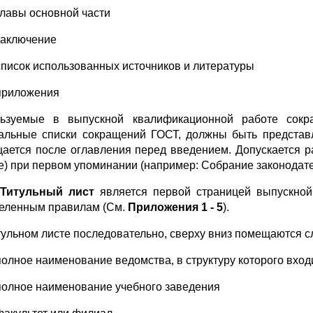
главы основной части
заключение
список использованных источников и литературы
приложения
ьзуемые в выпускной квалификационной работе сокр
альные списки сокращений ГОСТ, должны быть представл
ается после оглавления перед введением. Допускается р
е) при первом упоминании (например: Собрание законодате
Титульный лист
является первой страницей выпускной
еленным правилам (См.
Приложения 1
- 5
).
тульном листе последовательно, сверху вниз помещаются 
полное наименование ведомства, в структуру которого вхо
полное наименование учебного заведения