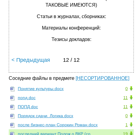
ТАКОВЫЕ ИМЕЮТСЯ)
Статьи в журналах, сборниках:
Материалы конференций:
Тезисы докладов:
< Предыдущая
12 / 12
Соседние файлы в предмете
[НЕСОРТИРОВАННОЕ]
Понятие культуры.docx
0
попд.doc
11
ПОПД.doc
11
Порядок сдачи. Логика.docx
0
после бизнес-план Сорокин Роман.docx
1
последний вариант Полож.о ВКР (со
19