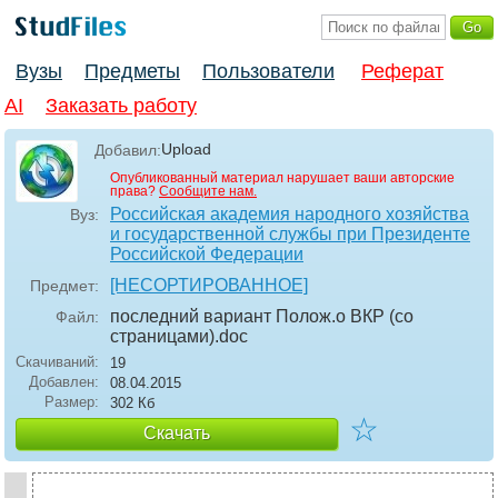
Вузы
Предметы
Пользователи
Реферат
AI
Заказать работу
Upload
Добавил:
Опубликованный материал нарушает ваши авторские
права?
Сообщите нам.
Российская академия народного хозяйства
Вуз:
и государственной службы при Президенте
Российской Федерации
[НЕСОРТИРОВАННОЕ]
Предмет:
последний вариант Полож.о ВКР (со
Файл:
страницами)
.doc
Скачиваний:
19
Добавлен:
08.04.2015
Размер:
302 Кб
☆
Скачать