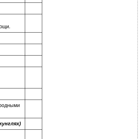
ощи.
иродными
жунглях)