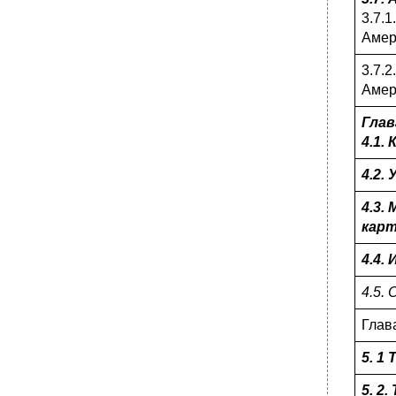
3.7.
•
6.2. Водообеспечение в туристическом
походе
Амер
•
Глава 7. Автономное выживание в природе
3.7.
7.1. Выживание в условиях Арктики.
Амер
7.1.1. Природно-климатические условия
Арктики и тундры.
Глав
Морфологические и пищевые
4.1.
характеристики, некоторых тундровых
растений.
4.2.
•
7.1.2. Временные укрытия в условиях
Арктики и тундры.
4.3.
карт
7.1.3. Механизмы акклиматизации к низким
температурам.
4.4.
•
7.1.5. Профилактика заболеваний,
обусловленных природно-климатическими
4.5.
условиями и оказание первой доврачебной
помощи.
Глав
•
7.2. Выживание в условиях тайги.
7.2.1. Природно климатические условия
5. 1
зоны тайги.
5. 2
7.2.2. Передвижение по тайге.