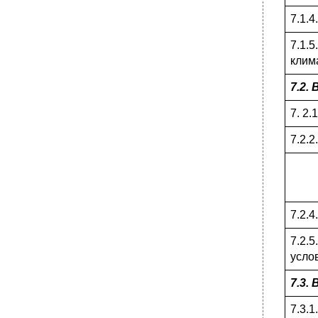
•
7.4.3. Водообеспечение и питание в
7.1.
пустыне.
7.1.
7.4.5. Профилактика и лечение
заболеваний, обусловленных природными
клим
условиями.
7.2.
•
7.5. Правила поведения в горах.
7.5.1. Общая характеристика
7. 2
специфических природно-климатических
условий в горах.
7.2.2
•
7.5.1. Возможные нарушения здоровья в
горах и их профилактика.
•
7.6. Обеспечение безопасности от опасных
животных.
•
7.7. Ядовитые растения
7.2.4
•
7.8.Ядовитые грибы
7.2.
•
8. Первая доврачебная помощь при общих
нарушениях здоровья и травмах.
усло
8.1. Доврачебная помощь при термических
7.3.
травмах.
•
8.2. Первая помощь при утоплении.
7.3.