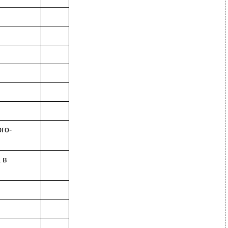
го-
 в