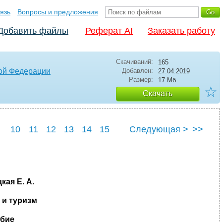
язь
Вопросы и предложения
Добавить файлы
Реферат AI
Заказать работу
Скачиваний:
165
кой Федерации
Добавлен:
27.04.2019
Размер:
17 Мб
☆
Скачать
10
11
12
13
14
15
Следующая >
>>
22
23
24
25
кая Е. А.
 и туризм
обие