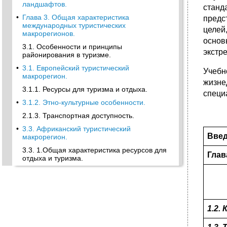
ландшафтов.
станд
•
Глава 3. Общая характеристика
предс
международных туристических
целей
макрорегионов.
основ
3.1. Особенности и принципы
экстр
районирования в туризме.
•
3.1. Европейский туристический
Учеб
макрорегион.
жизне
3.1.1. Ресурсы для туризма и отдыха.
специ
•
3.1.2. Этно-культурные особенности.
2.1.3. Транспортная доступность.
•
3.3. Африканский туристический
Вве
макрорегион.
3.3. 1.Общая характеристика ресурсов для
Глав
отдыха и туризма.
Привлекательные для туризма страны
Африканского макрорегиона (вто)
•
3.3.2. Этно-культурные особенности.
•
3.3.4. Транспортная доступность.
1.2.
3.4. Азиатско-тихоокеанский туристический