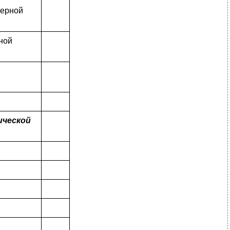
верной
ной
ической