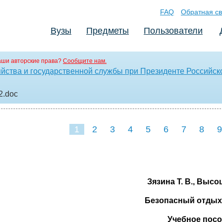
FAQ
Обратная св
Вузы
Предметы
Пользователи
аши авторские права?
Сообщите нам.
яйства и государственной службы при Президенте Российс
2
.doc
1
2
3
4
5
6
7
8
9
16
17
18
19
20
21
Зязина Т. В., Высоц
Безопасный отдых
Учебное пос