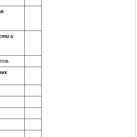
ля
сти и
тов.
ких