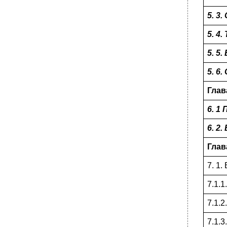
•
Способы определения проходимости
5. 3
сплошного торфяного болота
•
7.2.3.Временные укрытия.
5. 4
•
7.2.4. Питание и водообеспечение в тайге.
5. 5
•
7.2.5. Профилактика и лечение
заболеваний, обусловленных природными
5. 6
условиями тайги.
•
7.3. Выживание в тропических и
Глав
экваториальных лесах (джунглях)
6. 1
7.3.1. Природно-климатические условия .
•
7.3.2. Передвижение в джунглях.
6. 2
•
7.3.3. Сооружение временных укрытий.
Глав
7.3.4. Питание и водообеспечение.
•
7.3.5. Профилактика и лечение
7. 1
заболеваний, обусловленных природными
условиями.
7.1.
•
7. 4. Выживание в пустыне.
7.1.
7.4.1. Природно-климатические условия.
•
7.4.2. Защитные сооружения и пердвижение
7.1.
в пустыне.