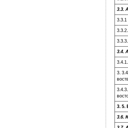
Рис….. Обозначение координатной сетки
смежной зоны за рамкой листа карты.
3.3.
Рис….. Геодезические координаты
3.3.
4.2. Условные знаки топографической
карты.
3.3.2
•
4.3. Масштаб карты. Измерение расстояний
по топографической карте.
3.3.3
•
4.4. Измерение расстояний на местности.
Величины некоторых ориентиров.
3.4.
•
Дальность слышимости.
3.4.1
4.5. Определение местонахождения на
местности.
3. 3
•
Глава 5. Туристическое снаряжение.
вост
5.1. Требования к одежде и обуви.
3.4.
•
5.2. Туристические палатки
вост
•
5. 3. Спальные принадлежности
3. 5
5.4. Требования к рюкзаку
•
5.5. Бытовые принадлежности
3.6.
•
Калорийность основных продуктов питания
(на 1 кг)
3.7.