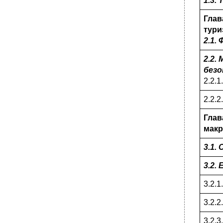
регион.
1.3.
3.4.1. Ресурсы для отдыха и туризма.
Глав
Страны азиатско-тихоокеанского
тури
туристического макрорегиона (вто).
2.1.
•
3.4.2. Общая характеристика особенностей
отдыха и туризма юго-восточной Азии (на
2.2.
примере Индонезии и Китая).
безо
•
3.4.3. Общая характеристика особенностей
2.2.
отдыха и туризма в восточной Азии.
•
3. 5. Ближневосточный регион.
2.2.
•
3.6. Южноазиатский макрорегион.
Глав
•
3.7. Американский макрорегион.
макр
3.7.1. Общая характеристика ресурсов для
отдыха и туризма Северной Америки.
3.1.
•
3.7.2. Общая характеристика ресурсов для
отдыха и туризма Южной Америки.
3.2.
•
Глава 4. Ориентирование на местности.
3.2.1
4.1. Координаты топографических карт.
3.2.2
•
Рис……. Взаимное расположение
километровых линий на стыке смежных зон.
3.2.3