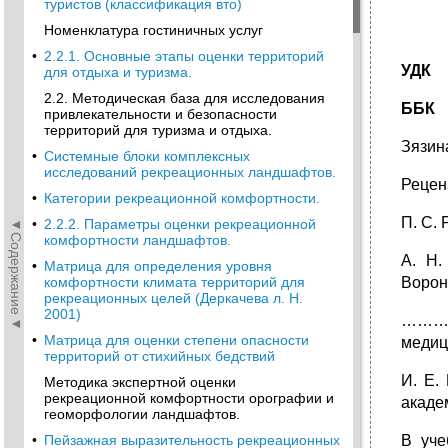
туристов (классификация вто)
Номенклатура гостиничных услуг
•
2.2.1. Основные этапы оценки территорий
УДК
для отдыха и туризма.
2.2. Методическая база для исследования
ББК
привлекательности и безопасности
территорий для туризма и отдыха.
Зязин
•
Системные блоки комплексных
исследований рекреационных ландшафтов.
Рецен
•
Категории рекреационной комфортности.
П. С.
◄Содержание◄
•
2.2.2. Параметры оценки рекреационной
комфортности ландшафтов.
А. Н.
•
Матрица для определения уровня
комфортности климата территорий для
Ворон
рекреационных целей (Деркачева л. Н.
2001)
………..
•
Матрица для оценки степени опасности
медиц
территорий от стихийных бедствий
И. Е.
Методика экспертной оценки
рекреационной комфортности орографии и
акаде
геоморфологии ландшафтов.
•
Пейзажная выразительность рекреационных
В уче