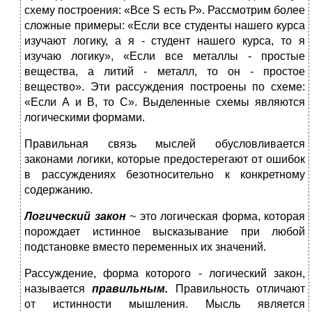
схему построения: «Все S есть Р». Рассмотрим более
сложные при­меры: «Если все студенты нашего курса
изучают логику, а я - сту­дент нашего курса, то я
изучаю логику», «Если все металлы - про­стые
вещества, а литий - металл, то он - простое
вещество». Эти рассуждения построены по схеме:
«Если А и В, то С». Выделенные схемы являются
логическими формами.
Правильная связь мыслей обусловливается
законами логики, ко­торые предостерегают от ошибок
в рассуждениях безотносительно к конкретному
содержанию.
Логический закон
~
это логическая форма, которая
порождает истинное высказывание при любой
подстановке вместо переменных их значений.
Рассуждение, форма которого - логический закон,
называется
правильным.
Правильность отличают
от истинности мышления. Мысль является