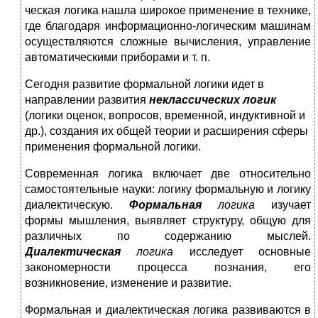
ческая логика нашла широкое применение в технике,
где благодаря информационно-логическим машинам
осуществляются сложные вы­числения, управление
автоматическими приборами и т. п.
Сегодня развитие формальной логики идет в
направлении разви­тия
неклассических логик
(логики оценок, вопросов, временной, индуктивной и
др.), создания их общей теории и расширения сферы
применения формальной логики.
Современная логика включает две относительно
самостоятель­ные науки: логику формальную и логику
диалектическую.
Фор­
мальная
логика
изучает
формы мышления, выявляет структуру, общую для
различных по содержанию мыслей.
Диалектическая
логика
исследует основные
закономерности процесса познания, его
возникновение, изменение и развитие.
Формальная и диалектическая логика развиваются в