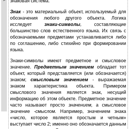
знаковая сис­тема.
Знак
- это материальный объект, используемый для
обозначения любого другого объекта. Логика
исследует
знаки-символы
,
состав­ляющие
большинство слов естественного языка. Их связь с
обозна­чаемыми предметами устанавливается либо
по соглашению, либо стихийно при формировании
языка.
Знаки-символы имеют предметное и смысловое
значение.
Пред­
метным значением
обладает тот
объект, который представляется (или обозначается)
знаком;
смысловым значением
- выражаемая
знаком характеристика объекта. Примером
смыслового значения является знак, несущий
информацию об этом объекте. Предметное значение
часто называют просто
значением,
а смысловое
значение -
смыслом.
Например, значением знака
«число, которое является про­стым и четным»
выступает число 2; именно оно обозначается дан­ным