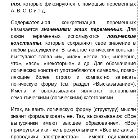
ния
,
которые фиксируются с помощью переменных
А, В, С, D и т. д.
Содержательная конкретизация переменных
называется
значе­
ниями этих переменных.
Для
связи переменных используются
ло­
гические
константы
,
которые сохраняют свое значение в
любом рассуждении. В качестве логических констант
выступают слова «и», «или», «если, то», «неверно,
что», «все», «некоторые» и др. Для обозначения
логических констант употребляются символы, позво­
ляющие более строго и компактно записать
логическую форму (см. раздел «Высказывание»).
Имена и высказывания являются основ­ными
семантическими (логическими) категориями.
Итак, выявить логическую форму (структуру) мысли
значит формализовать ее. Так, высказывания: «Все
выпускники имеют выс­шее образование», «Все
прямоугольники - четырехугольники», «Все металлы -
проводники электричества» - имеют одинаковую