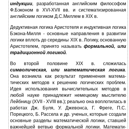
индукции
,
разработанная английским философом
Ф.Бэконом в XVI-XVII вв. и систематизированная
английским логи­ком Д.С.Миллем в XIX в.
Дедуктивная логика Аристотеля и индуктивная логика
Бэкона-Милля - основные направления в развитии
логики вплоть до сере­дины XIX в. Логику, основанную
Аристотелем, принято называть
формальной, или
традиционной логикой
.
Во второй половине XIX в. сложилась
символическая, или мате­
матическая логика
.
Она возникла как результат применения матема­
тических методов к решению логических проблем.
Идея использова­ния вычислительных методов в
любой науке принадлежит немецкому мыслителю
Лейбницу (XVII - XVIII вв.); реально она воплотилась в
работах Дж. Буля, У. Джевонса, Г. Фреге, П.С.
Порецкого, Б. Рассела и др. ученых, которые создали
основные разделы математической логики, ставшей
важнейшей ветвью формальной логики. Математи­