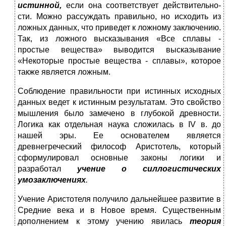
истинной,
если она соответствует действительно­
сти. Можно рассуждать правильно, но исходить из
ложных данных, что приведет к ложному заключению.
Так, из ложного высказыва­ния «Все сплавы -
простые вещества» выводится высказывание
«Некоторые простые вещества - сплавы», которое
также является ложным.
Соблюдение правильности при истинных исходных
данных ве­дет к истинным результатам. Это свойство
мышления было замече­но в глубокой древности.
Логика как отдельная наука сложилась в IV в. до
нашей эры. Ее основателем является
древнегреческий фи­лософ Аристотель, который
сформулировал основные законы логи­ки и
разработал
учение о силлогистических
умозаключениях
.
Учение Аристотеля получило дальнейшее развитие в
Средние века и в Новое время. Существенным
дополнением к этому учению явилась
теория