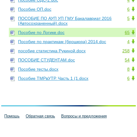
Пособие ОДС-2.doc
4
Пособие ОП.doc
6
ПОСОБИЕ ПО АУП УП ГМУ Бакалавриат 2016
5
(Автосохраненный).docx
Пособие по Логике.doc
65
Пособие по практикам (брошюра) 2014.doc
4
пособие статистика Рукиной.docx
258
ПОСОБИЕ СТУДЕНТАМ.doc
54
Пособие тесты.docx
8
Пособие ТМРвУТР. Часть 1 (1.docx
6
Помощь
Обратная связь
Вопросы и предложения
Пользовательское соглашение
Политика конфиденциальности