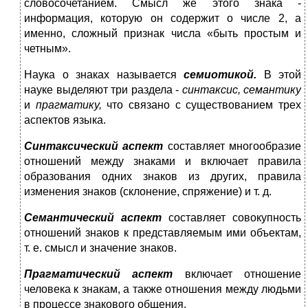
словосочетанием. Смысл же этого знака -
информация, кото­рую он содержит о числе 2, а
именно, сложный признак числа «быть простым и
четным».
Наука о знаках называется
семиотикой.
В этой
науке выделяют три раздела -
синтаксис, семантику
и
прагматику,
что связано с су­ществованием трех
аспектов языка.
Синтаксический аспект
составляет многообразие
отношений между знаками и включает правила
образования одних знаков из других, правила
изменения знаков (склонение, спряжение) и т. д.
Семантический аспект
составляет совокупность
отношений знаков к представляемым ими объектам,
т. е. смысл и значение зна­ков.
Прагматический аспект
включает отношение
человека к знакам, а также отношения между людьми
в процессе знакового общения.