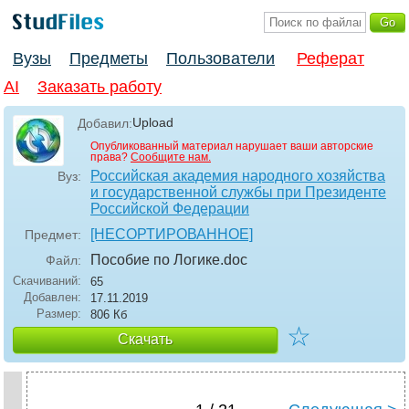
Вузы
Предметы
Пользователи
Реферат
AI
Заказать работу
Upload
Добавил:
Опубликованный материал нарушает ваши авторские
права?
Сообщите нам.
Российская академия народного хозяйства
Вуз:
и государственной службы при Президенте
Российской Федерации
[НЕСОРТИРОВАННОЕ]
Предмет:
Пособие по Логике
.doc
Файл:
Скачиваний:
65
Добавлен:
17.11.2019
Размер:
806 Кб
☆
Скачать