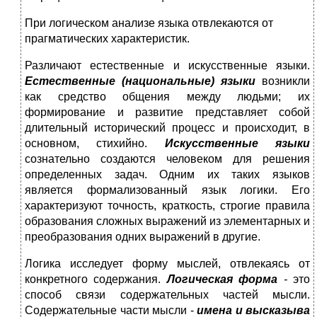
При логическом анализе языка отвлекаются от
прагматических характеристик.
Различают естественные и искусственные языки.
Естественные
(национальные) языки
возникли
как средство общения между людьми; их
формирование и развитие представляет собой
длитель­ный исторический процесс и происходит, в
основном, стихийно.
Искусственные языки
сознательно создаются человеком для реше­ния
определенных задач. Одним их таких языков
является формали­зованный язык логики. Его
характеризуют точность, краткость, строгие правила
образования сложных выражений из элементарных и
преобразования одних выражений в другие.
Логика исследует форму мыслей, отвлекаясь от
конкретного со­держания.
Логическая форма
-
это
способ связи содержательных частей мысли.
Содержательные части мысли -
имена и высказыва­