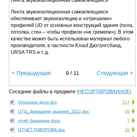
Лента звукоизоляционная самоклеящаяся
Лента звукоизоляционная самоклеящаяся
обеспечивает звукоизоляцию и «отрезание»
профилей UD от основных конструкций здания (пола,
потолка, стен – чтобы профили «не гремели»). В этом
качестве может быть использован материал любого
производителя, в частности Knauf Дихтунгсбанд,
URSA TRS и т. д.
< Предыдущая
9 / 11
Следующая >
Соседние файлы в предмете
[НЕСОРТИРОВАННОЕ]
Отрядное дело.doc
217
ОТЦ_Домашние задания_2012.doc
10
отчёт башкирия.docx
7
ОТЧЁТ ГОВОРОВА.doc
15