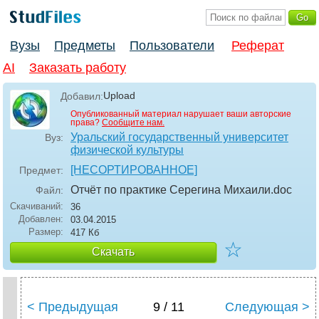
Вузы
Предметы
Пользователи
Реферат
AI
Заказать работу
Upload
Добавил:
Опубликованный материал нарушает ваши авторские
права?
Сообщите нам.
Уральский государственный университет
Вуз:
физической культуры
[НЕСОРТИРОВАННОЕ]
Предмет:
Отчёт по практике Серегина Михаили
.doc
Файл:
Скачиваний:
36
Добавлен:
03.04.2015
Размер:
417 Кб
☆
Скачать
< Предыдущая
9 / 11
Следующая >