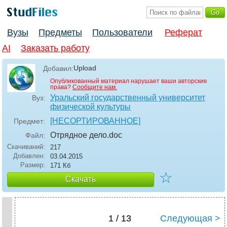
Вузы
Предметы
Пользователи
Реферат
AI
Заказать работу
Upload
Добавил:
Опубликованный материал нарушает ваши авторские
права?
Сообщите нам.
Уральский государственный университет
Вуз:
физической культуры
[НЕСОРТИРОВАННОЕ]
Предмет:
Отрядное дело
.doc
Файл:
Скачиваний:
217
Добавлен:
03.04.2015
Размер:
171 Кб
☆
Скачать
1 / 13
Следующая >