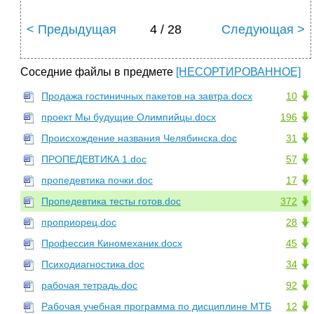
< Предыдущая
4 / 28
Следующая >
Соседние файлы в предмете
[НЕСОРТИРОВАННОЕ]
Продажа гостиничных пакетов на завтра.docx
10
проект Мы будущие Олимпийцы.docx
196
Происхождение названия Челябинска.doc
31
ПРОПЕДЕВТИКА 1.doc
57
пропедевтика почки.doc
17
Пропедевтика тесты готов.doc
372
проприорец.doc
28
Профессия Киномеханик.docx
45
Психодиагностика.doc
34
рабочая тетрадь.doc
92
Рабочая учебная программа по дисциплине МТБ
12