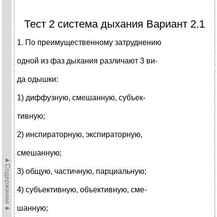
Тест 2 система дыхания Вариант 2.1
1. По преимущественному затруднению
одной из фаз дыхания различают 3 ви-
да одышки:
1) диффузную, смешанную, субъек-
тивную;
2) инспираторную, экспираторную,
смешанную;
►Содержание►
3) общую, частичную, парциальную;
4) субъективную, объективную, сме-
шанную;