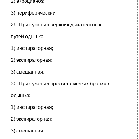
2) акроцианоз;
3) периферический.
29. При сужении верхних дыхательных
путей одышка:
1) инспираторная;
2) экспираторная;
3) смешанная.
30. При сужении просвета мелких бронхов
одышка:
1) инспираторная;
2) экспираторная;
3) смешанная.