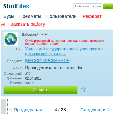
Вузы
Предметы
Пользователи
Реферат
AI
Заказать работу
Upload
Добавил:
Опубликованный материал нарушает ваши авторские
права?
Сообщите нам.
Уральский государственный университет
Вуз:
физической культуры
[НЕСОРТИРОВАННОЕ]
Предмет:
Пропедевтика тесты готов
.doc
Файл:
Скачиваний:
372
Добавлен:
02.04.2015
Размер:
392 Кб
☆
Скачать
< Предыдущая
4 / 28
Следующая >