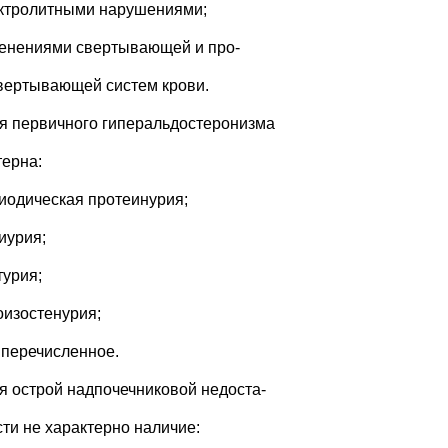
ектролитными нарушениями;
менениями свертывающей и про-
вертывающей систем крови.
ля первичного гиперальдостеронизма
терна:
риодическая протеинурия;
иурия;
турия;
оизостенурия;
е перечисленное.
ля острой надпочечниковой недоста-
сти не характерно наличие: