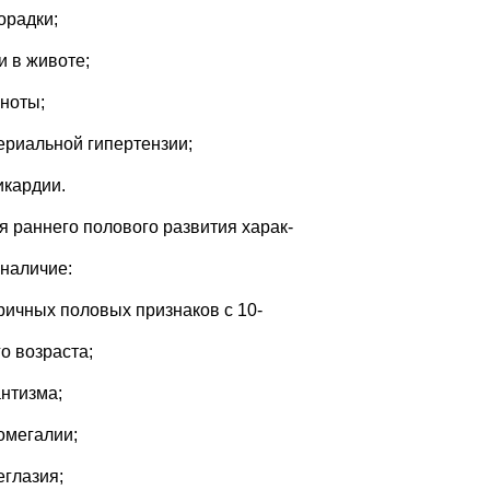
орадки;
и в животе;
шноты;
териальной гипертензии;
икардии.
ля раннего полового развития харак-
 наличие:
оричных половых признаков с 10-
о возраста;
антизма;
ромегалии;
еглазия;