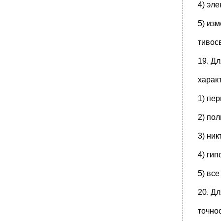
4) эл
5) из
тивос
19. Д
харак
1) пе
2) пол
3) ник
4) гип
5) вс
20. Д
точно