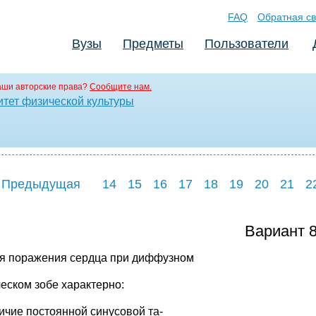
FAQ
Обратная св
Вузы
Предметы
Пользователи
аши авторские права?
Сообщите нам.
итет физической культуры
 Предыдущая
14
15
16
17
18
19
20
21
2
Вариант 8
ля поражения сердца при диффузном
ческом зобе характерно:
личие постоянной синусовой та-