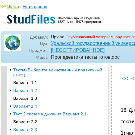
Войти
/
Регистрация
Файловый архив студентов.
1327 вузов, 5478 предметов.
Upload
Добавил:
Опубликованный материал нарушает в
Уральский государственный универс
Вуз:
[НЕСОРТИРОВАННОЕ]
Предмет:
Пропедевтика тесты готов
.doc
Файл:
•
Тесты (Выберите единственный правильный
ответ)
<<
<
Вариант 1.1
•
Вариант 1.2
Вариант 1.3
•
Вариант 1.4
16. Д
•
Тест 2 система дыхания Вариант 2.1
токси
Вариант 2.2
•
Вариант 2.3
1) на