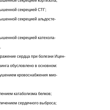
вышенной секрецией кортизола;
вышенной секрецией СТГ;
вышенной секрецией альдосте-
вышенной секрецией катехола-
.
оражение сердца при болезни Ицен-
шинга обусловлено в основном:
рушением кровоснабжения мио-
илением катаболизма белков;
еличением сердечного выброса;