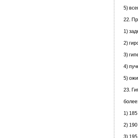
5) все
22. П
1) зад
2) гир
3) гип
4) пуч
5) ож
23. Г
более
1) 185
2) 190
3) 195