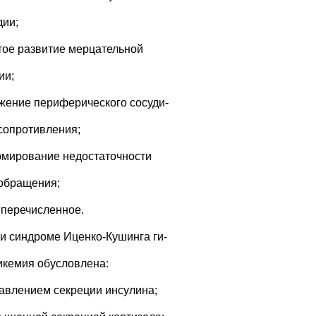
дии;
стое развитие мерцательной
ии;
ижение периферического сосуди-
 сопротивления;
рмирование недостаточности
обращения;
е перечисленное.
ри синдроме Иценко-Кушинга ги-
икемия обусловлена:
давлением секреции инсулина;