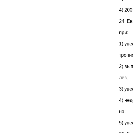
4) 200
24. Е
при:
1) ув
тропн
2) вы
лез;
3) ув
4) не
на;
5) ув