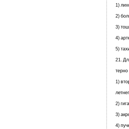
1) лих
2) бол
3) то
4) ар
5) тах
21. Д
терно
1) вт
летнег
2) гиг
3) ак
4) пуч