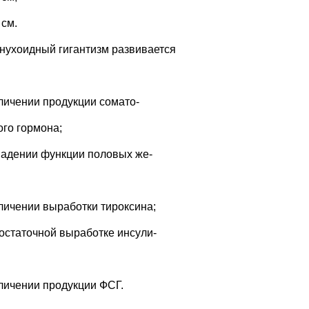
 см.
внухоидный гигантизм развивается
еличении продукции сомато-
ого гормона;
падении функции половых же-
еличении выработки тироксина;
достаточной выработке инсули-
еличении продукции ФСГ.