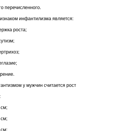
го перечисленного.
ризнаком инфантилизма является:
ержка роста;
сутизм;
ертрихоз;
еглазие;
ирение.
игантизмом у мужчин считается рост
:
 см;
 см;
 см;