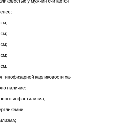
арликовостью у мужчин считается
менее;
 см;
 см;
 см;
 см;
 см.
ля гипофизарной карликовости ха-
рно наличие:
лового инфантилизма;
ергликемии;
рилизма;