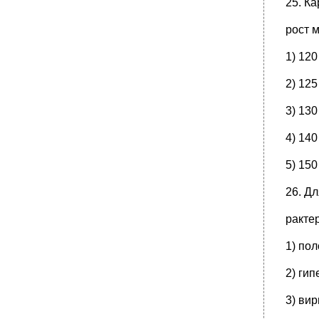
25. К
рост 
1) 120
2) 125
3) 130
4) 140
5) 150
26. Д
ракте
1) по
2) гип
3) ви