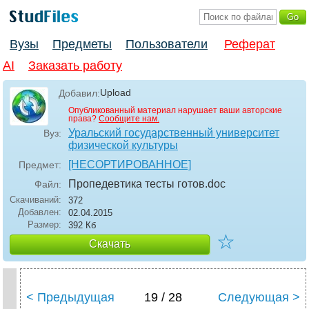
Вузы
Предметы
Пользователи
Реферат
AI
Заказать работу
Upload
Добавил:
Опубликованный материал нарушает ваши авторские
права?
Сообщите нам.
Уральский государственный университет
Вуз:
физической культуры
[НЕСОРТИРОВАННОЕ]
Предмет:
Пропедевтика тесты готов
.doc
Файл:
Скачиваний:
372
Добавлен:
02.04.2015
Размер:
392 Кб
☆
Скачать
< Предыдущая
19 / 28
Следующая >