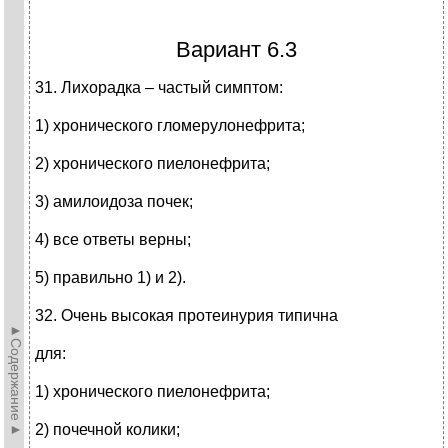
Вариант 6.3
31. Лихорадка – частый симптом:
1) хронического гломерулонефрита;
2) хронического пиелонефрита;
3) амилоидоза почек;
4) все ответы верны;
5) правильно 1) и 2).
32. Очень высокая протеинурия типична
►Содержание►
для:
1) хронического пиелонефрита;
2) почечной колики;