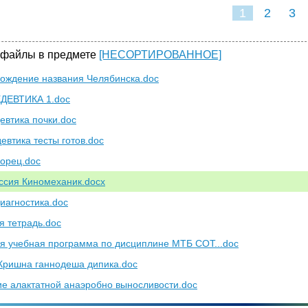
1
2
3
 файлы в предмете
[НЕСОРТИРОВАННОЕ]
ождение названия Челябинска.doc
ДЕВТИКА 1.doc
евтика почки.doc
евтика тесты готов.doc
орец.doc
сия Киномеханик.docx
иагностика.doc
я тетрадь.doc
я учебная программа по дисциплине МТБ СОТ...doc
Кришна ганнодеша дипика.doc
ие алактатной анаэробно выносливости.doc