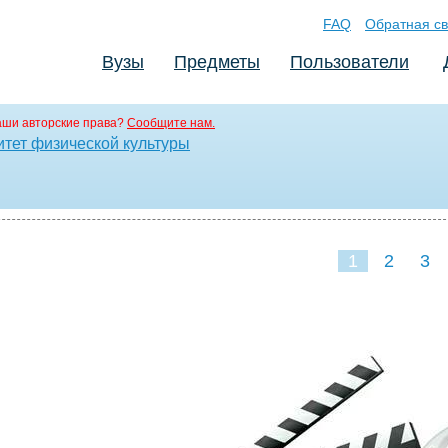
FAQ
Обратная св
Вузы
Предметы
Пользователи
аши авторские права?
Сообщите нам.
итет физической культуры
1
2
3