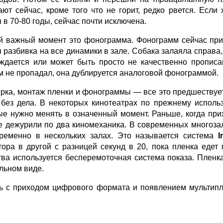
ают сейчас, кроме того что не горит, редко рвется. Есл
 в 70-80 годы, сейчас почти исключена.
й важный момент это фонограмма. Фонограмм сейчас пр
я разбивка на все динамики в зале. Собака залаяла справа
ждается или может быть просто не качественно прописан
м не пропадал, она дублируется аналоговой фонограммой.
рка, монтаж пленки и фонограммы — все это предшествует
 без дела. В некоторых кинотеатрах по прежнему исполь
ые нужно менять в означенный момент. Раньше, когда при
е дежурили по два киномеханика. В современных многоза
ременно в нескольких залах. Это называется система
I
тора в другой с разницей секунд в 20, пока пленка еде
тва используется бесперемоточная система показа. Пленк
льном виде.
ь с приходом цифрового формата и появлением мультипл