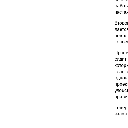
работ
частая
Второ
даетс
повре
совсе
Прове
сидит
котор
сеанс
однов
проек
удобс
прави
Тепер
залов.