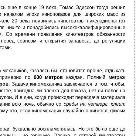
ись еще в конце 19 века. Томас Эдиссон тогда решил
ло началом эпохи кинопоказов для широких масс из
чале 20 века появились кинотеатры никелодионы (от
 Для них-то и понадобились высококвалифицированные
м. Со времени появления кинотеатров обязанности
 перед сеансом и открытия занавеса, до регуляции
тами.
 механиков, казалось бы, становится проще, отдыхать
 примерно по
600 метров
каждая. Полный метраж
тров
. Задача киномеханика заключается в том, чтобы,
есте, пригодна ли пленка для показа, нет ли полос на
улон. И в дни, когда происходит пересдача материала
ханик всю ночь, обычно со
среды на четверг, клеит
тому что, если киномеханик случайно ошибется, фильм
торая буквально воспламенялась. Но это было еще до
ленку
— не горючую. Пленка, с которой кинотеатры