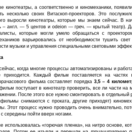
е кинотеатры, а соответственно и киномеханики, появил
ть несколько своих Витаскоп-проекторов. Это послужи
ого выросли кинотеатры, которые мы знаем сейчас. В на
ь – англ. — 5 центов и odeion — греч. — крытый театр).
алисты, которые могли умело обращаться с проекторо
ехаников варьировались от необходимости тушить свет
ости музыки и управления специальными световыми эффек
к
а
сейчас, когда многие процессы автоматизированы и работа
 приходится. Каждый фильм поставляется на частях
орачасового фильма составляет порядка
3,5 – 4 киломе
 фильм поступает в кинотеатр проверить, все ли части на м
ажении. После этого все нужно смонтировать в отдельный р
 фильмы снимаются с проката, другие приходят) киноме
мы
. Этот процесс нужно проводить очень внимательно, по
 с середины пойти вверх ногами.
е использовалась «горючая пленка», на нитро основе, ко
годов. Потом ее изъяли и перешли на
триацитатную п