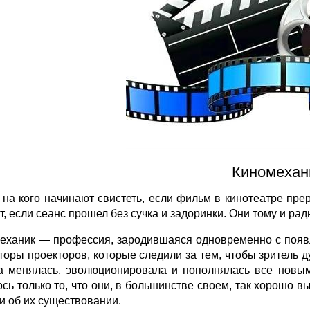
Киномехан
, на кого начинают свистеть, если фильм в кинотеатре пре
, если сеанс прошел без сучка и задоринки. Они тому и рады
еханик — профессия, зародившаяся одновременно с появ
торы проекторов, которые следили за тем, чтобы зритель ду
а менялась, эволюционировала и пополнялась все новы
ось только то, что они, в большинстве своем, так хорошо в
и об их существовании.