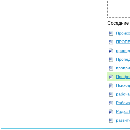
Соседние
Происх
ПРОПЕ
пропед
Пропед
пропри
Профес
Психод
рабоча
Рабоча
Радха 
развит