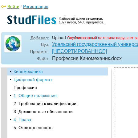
Войти
/
Регистрация
Файловый архив студентов.
1327 вузов, 5483 предметов.
Upload
Добавил:
Опубликованный материал нарушает в
Уральский государственный универс
Вуз:
[НЕСОРТИРОВАННОЕ]
Предмет:
Профессия Киномеханик
.docx
Файл:
•
Киномеханика
•
Цифровой формат
Профессия
•
1. Общие положения:
2. Требования к квалификации:
3. Должностные обязанности:
•
4. Права
5. Ответственность