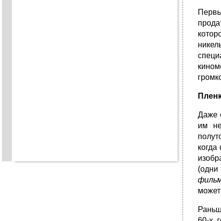
Первы
прода
котор
никел
специ
кином
громк
Плен
Даже 
им не
полут
когда
изобр
(одни
филь
может
Раньш
60-х 