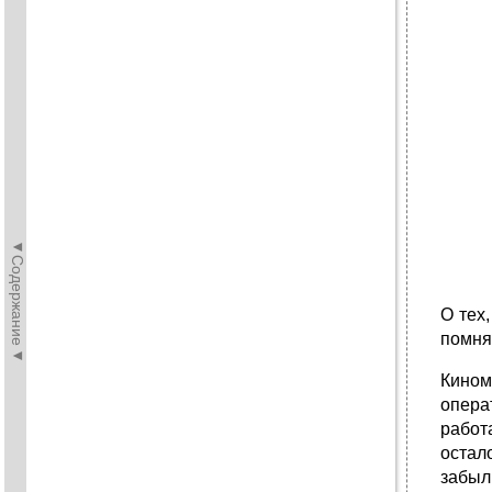
◄Содержание◄
О тех
помнят
Кином
опера
работ
остал
забыл