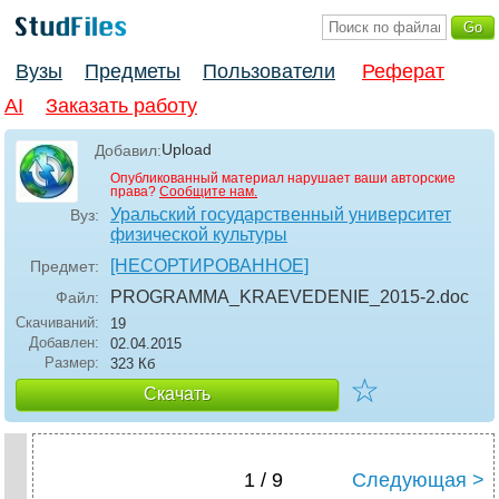
Вузы
Предметы
Пользователи
Реферат
AI
Заказать работу
Upload
Добавил:
Опубликованный материал нарушает ваши авторские
права?
Сообщите нам.
Уральский государственный университет
Вуз:
физической культуры
[НЕСОРТИРОВАННОЕ]
Предмет:
PROGRAMMA_KRAEVEDENIE_2015-2
.doc
Файл:
Скачиваний:
19
Добавлен:
02.04.2015
Размер:
323 Кб
☆
Скачать
1 / 9
Следующая >