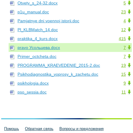
Otvety_s_24-32.docx
5
p1u_manual.doc
23
Pamjatnye dni voennoj istorii.doc
4
Pl_KLBMatch_14.doc
12
praktika_4_kurs.docx
415
pravo Усольцева.docx
7
Primer_oсtcheta.doc
7
PROGRAMMA_KRAEVEDENIE_2015-2.doc
19
Psikhodiagnostika_voprosy_k_zachetu.doc
15
psikhologia.docx
9
pso_sessia.doc
11
Помощь
Обратная связь
Вопросы и предложения