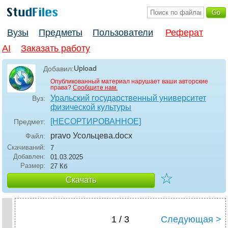
Вузы
Предметы
Пользователи
Реферат
AI
Заказать работу
Upload
Добавил:
Опубликованный материал нарушает ваши авторские
права?
Сообщите нам.
Уральский государственный университет
Вуз:
физической культуры
[НЕСОРТИРОВАННОЕ]
Предмет:
pravo Усольцева
.docx
Файл:
Скачиваний:
7
Добавлен:
01.03.2025
Размер:
27 Кб
☆
Скачать
1 / 3
Следующая >