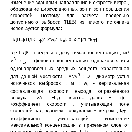
изменение зданиями направления и скорости ветра ,
образование циркуляционных зон и зон повышения
скоростей. Поэтому для расчёта предельно
допустимого выброса (ПДВ) из низкого источника
используется формула:
ПДВ=[(ПДК-с
)*D*w
*Н
]/[0.53*ф*Е*k
]
ф
г
зд
lT
где ПДК - предельно допустимая концентрация , мг/
3
м
; с
- фоновая концентрация одинаковых или
ф
однонаправленных вредных веществ, характерная
3
для данной местности , мг/м
; D - диаметр устья
источников выбросов , м ; w
- вертикальная
г
составляющая скорости выхода загрязнённого
воздуха , м/с ; Нзд - высота здания, м ; ф -
коэффициент скорости , учитывающий поле
скоростей над зданием , обдуваемым ветром ; k
-
lT
коэффициент учитывающий изменение
максимальной концентрации в приземном слое от
относительной длины здания l/Hзд. Е - параметр ,