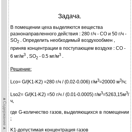
Задача.
В помещении цеха выделяются вещества
разнонаправленного действия : 280 г/ч - СО и 50 г/ч -
SO
. Определить необходимый воздухообмен ,
2
приняв концентрации в поступающем воздухе : СО -
3
3
6 мг/м
, SO
- 0.5 мг/м
.
2
Решение
:
3
3
Lco= G/(K1-K2) =280 г/ч / (0.02-0.006) г/м
=20000 м
/ч;
3
3
Lso2= G/(K1-K2) =50 г/ч / (0.01-0.0005) г/м
=5263,15м
/
►Содержание►
ч,
где G-количество газов, выделяющихся в помещении
;
K1-допустимая концентрация газов