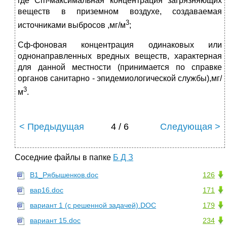
где Сm-максимальная концентрация загрязняющих
веществ в приземном воздухе, создаваемая
3
источниками выбросов ,мг/м
;
Cф-фоновая концентрация одинаковых или
однонаправленных вредных веществ, характерная
для данной местности (принимается по справке
органов санитарно - эпидемиологической службы),мг/
3
м
.
< Предыдущая
4 / 6
Следующая >
Соседние файлы в папке
Б Д З
В1_Рябышенков.doc
126
вар16.doc
171
вариант 1 (с решенной задачей).DOC
179
вариант 15.doc
234