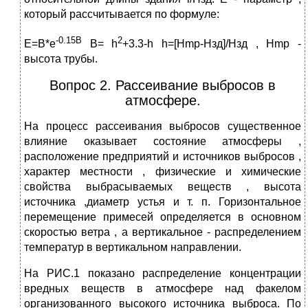
который рассчитывается по формуле:
-0.15B
2
Е=В*e
B= h
+3.3-h h=[Hmp-Hзд]/Нзд , Нmp -
высота трубы.
Вопрос 2. Рассеивание выбросов в
атмосфере.
На процесс рассеивания выбросов существенное
влияние оказывает состояние атмосферы ,
расположение предприятий и источников выбросов ,
характер местности , физические и химические
свойства выбрасываемых веществ , высота
источника ,диаметр устья и т. п. Горизонтальное
перемещение примесей определяется в основном
скоростью ветра , а вертикальное - распределением
температур в вертикальном направлении.
На РИС.1 показано распределение концентрации
вредных веществ в атмосфере над факелом
организованного высокого источника выброса. По