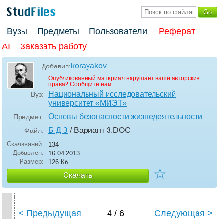
Вузы
Предметы
Пользователи
Реферат
AI
Заказать работу
korayakov
Добавил:
Опубликованный материал нарушает ваши авторские
права?
Сообщите нам.
Национальный исследовательский
Вуз:
университет «МИЭТ»
Основы безопасности жизнедеятельности
Предмет:
Б Д З
/ Вариант 3
.DOC
Файл:
Скачиваний:
134
Добавлен:
16.04.2013
Размер:
126 Кб
☆
Скачать
< Предыдущая
4 / 6
Следующая >