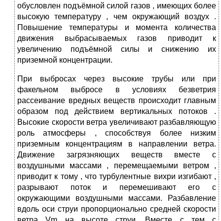
обусловлен подъёмной силой газов , имеющих более
высокую температуру , чем окружающий воздух .
Повышение температуры и момента количества
движения выбрасываемых газов приводит к
увеличению подъёмной силы и снижению их
приземной концентрации.
При выбросах через высокие трубы или при
факельном выбросе в условиях безветрия
рассеивание вредных веществ происходит главным
образом под действием вертикальных потоков .
Высокие скорости ветра увеличивают разбавляющую
роль атмосферы , способствуя более низким
приземным концентрациям в направлении ветра.
Движение загрязняющих веществ вместе с
воздушными массами , перемещаемыми ветром ,
приводит к тому , что турбулентные вихри изгибают ,
разрывают поток и перемешивают его с
окружающими воздушными массами. Разбавление
вдоль оси струи пропорционально средней скорости
ветра Vm на высоте струи. Вместе с тем с