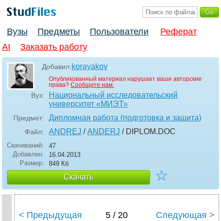
Вузы
Предметы
Пользователи
Реферат
AI
Заказать работу
korayakov
Добавил:
Опубликованный материал нарушает ваши авторские
права?
Сообщите нам.
Национальный исследовательский
Вуз:
университет «МИЭТ»
Дипломная работа (подготовка и защита)
Предмет:
ANDREJ
/
ANDERJ
/ DIPLOM
.DOC
Файл:
Скачиваний:
47
Добавлен:
16.04.2013
Размер:
849 Кб
☆
Скачать
< Предыдущая
5 / 20
Следующая >