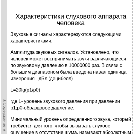
Характеристики слухового аппарата
человека
Звуковые сигналы характерезуются следующими
характеристиками.
Амплитуда звуковых сигналов. Установлено, что
человек может воспринимать звуки различающиеся
по звуковому давлению в 10000000 раз. В связи с
большим диапазоном была введена навая единица
измерения - дБл (децибелл)
L=20lg(p1/p0)
►Содержание►
где L- уровень звукового давления при давлении
p1;p0-образцовое давление.
Минимальный уровень определенного звука, который
требуется для того, чтобы вызывать слухоое
ощущение в отсутствие шума, называют абсолютным