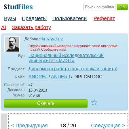
Вузы
Предметы
Пользователи
Реферат
AI
Заказать работу
korayakov
Добавил:
Опубликованный материал нарушает ваши авторские
права?
Сообщите нам.
Национальный исследовательский
Вуз:
университет «МИЭТ»
Дипломная работа (подготовка и защита)
Предмет:
ANDREJ
/
ANDERJ
/ DIPLOM
.DOC
Файл:
Скачиваний:
47
Добавлен:
16.04.2013
Размер:
849 Кб
☆
Скачать
< Предыдущая
18 / 20
Следующая >