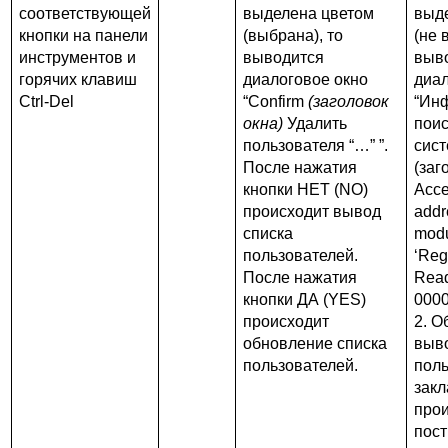
соответствующей
выделена цветом
выд
кнопки на панели
(выбрана), то
(не 
инструментов и
выводится
выв
горячих клавиш
диалоговое окно
диал
Ctrl-Del
“Confirm
(заголовок
“Ин
окна)
Удалить
пои
пользователя “…” ”.
сис
После нажатия
(заг
кнопки НЕТ (NO)
Acce
происходит вывод
addr
списка
mod
пользователей.
‘Reg
После нажатия
Read
кнопки ДА (YES)
0000
происходит
2. О
обновление списка
выво
пользователей.
поль
зак
про
пос