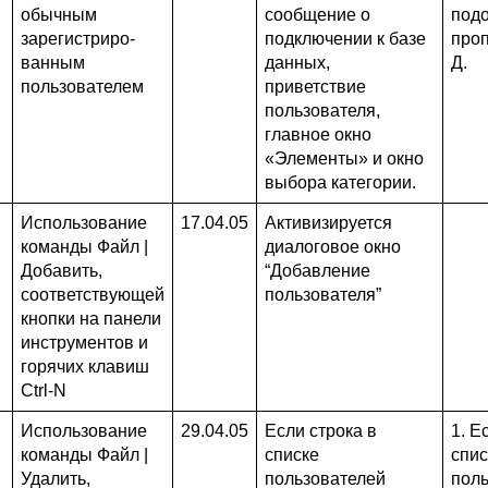
обычным
сообщение о
под
зарегистриро-
подключении к базе
про
ванным
данных,
Д.
пользователем
приветствие
пользователя,
главное окно
«Элементы» и окно
выбора категории.
Использование
17.04.05
Активизируется
команды Файл |
диалоговое окно
Добавить,
“Добавление
соответствующей
пользователя”
кнопки на панели
инструментов и
горячих клавиш
Ctrl-N
Использование
29.04.05
Если строка в
1. Е
команды Файл |
списке
спис
Удалить,
пользователей
поль