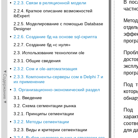
В пос
•
2.2.3. Связи в реляционной модели
частн
2.2.4. Краткое описание возможностей
ibExpert
Метод
2.2.5. Моделирование с помощью Database
отдел
Designer
эффек
•
2.2.6. Создание бд на основе sql-скрипта
прогр
2.2.7. Создание бд «с нуля»
Пробл
2.3. Использование технологии ole
досто
2.3.1. Общие сведения
экспл
•
2.3.2. Сом и ole-автоматизация
◄Содержание◄
прогр
•
2.3.3. Компоненты-серверы сом в Delphi 7 и
их применение
Под т
•
3. Организационно-экономический раздел
котор
3.1. Введение
обнар
3.2. Схема сегментации рынка
Под 
3.2.1. Принципы сегментации
харак
•
3.2.2. Методы сегментации
соотв
3.2.3. Виды и критерии сегментации
для д
•
3.2.4. Выбор целевого рынка и стратегии его