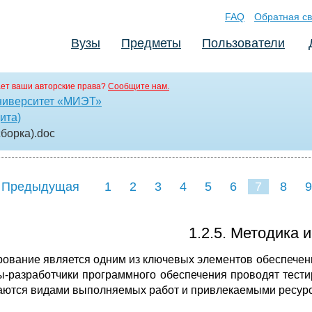
FAQ
Обратная св
Вузы
Предметы
Пользователи
ет ваши авторские права?
Сообщите нам.
ниверситет «МИЭТ»
ита)
сборка)
.doc
 Предыдущая
1
2
3
4
5
6
7
8
9
16
17
18
19
20
21
1.2.5. Методика 
рование является одним из ключевых элементов обеспечен
-разработчики программного обеспечения проводят тестир
аются видами выполняемых работ и привлекаемыми ресур