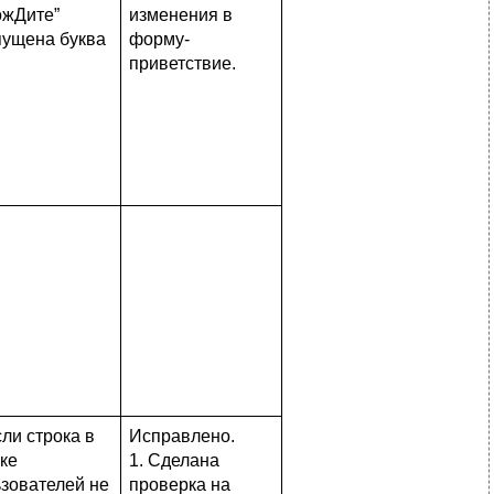
ожДите”
изменения в
пущена буква
форму-
приветствие.
сли строка в
Исправлено.
ке
1. Сделана
зователей не
проверка на