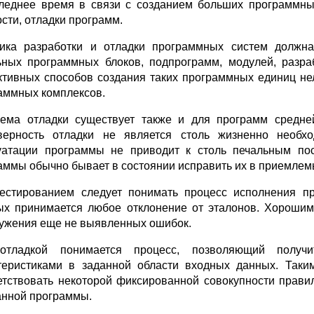
леднее время в связи с созданием больших программных
ости, отладки программ.
ика разработки и отладки программных систем должна
ьных программных блоков, подпрограмм, модулей, разр
тивных способов создания таких программных единиц не
аммных комплексов.
ема отладки существует также и для программ средне
верность отладки не является столь жизненно необ
уатации программы не приводит к столь печальным пос
аммы обычно бывает в состоянии исправить их в приемлем
естированием следует понимать процесс исполнения п
ых принимается любое отклонение от эталонов. Хорошим 
ужения еще не выявленных ошибок.
отладкой понимается процесс, позволяющий получ
теристиками в заданной области входных данных. Таки
етствовать некоторой фиксированной совокупности прави
анной программы.