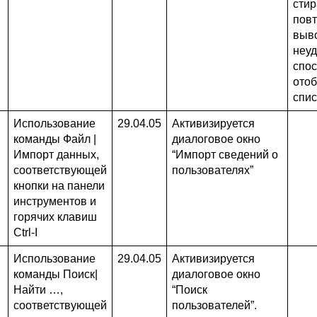
стир
пов
выв
неу
спо
ото
спис
Использование
29.04.05
Активизируется
команды Файл |
диалоговое окно
Импорт данных,
“Импорт сведений о
соответствующей
пользователях”
кнопки на панели
инструментов и
горячих клавиш
Ctrl-I
Использование
29.04.05
Активизируется
команды Поиск|
диалоговое окно
Найти …,
“Поиск
соответствующей
пользователей”.