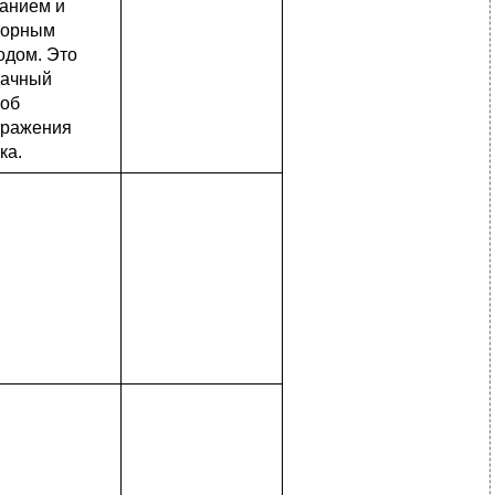
анием и
торным
одом. Это
дачный
соб
бражения
ка.