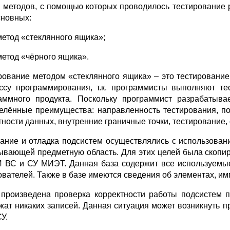
 методов, с помощью которых проводилось тестирование 
сновных:
метод «стеклянного ящика»;
метод «чёрного ящика».
рование методом «стеклянного ящика» – это тестирование
ссу программирования, т.к. программисты выполняют те
аммного продукта. Поскольку программист разрабатыва
елённые преимущества: направленность тестирования, по
тности данных, внутренние граничные точки, тестировани
ание и отладка подсистем осуществлялись с использован
ывающей предметную область. Для этих целей была скопир
 ВС и СУ МИЭТ. Данная база содержит все используемые
ователей. Также в базе имеются сведения об элементах, и
произведена проверка корректности работы подсистем п
жат никаких записей. Данная ситуация может возникнуть 
У.