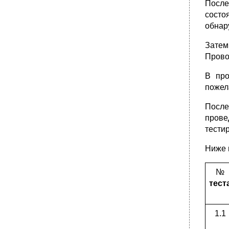
После
состо
обнар
Затем
Прово
В про
пожел
Посл
прове
тести
Ниже 
№
тест
1.1