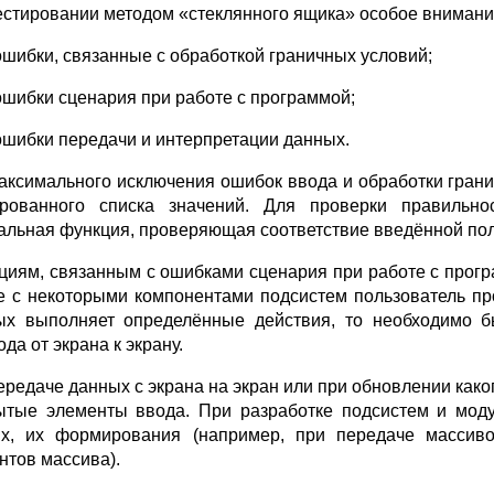
естировании методом «стеклянного ящика» особое вниман
ошибки, связанные с обработкой граничных условий;
ошибки сценария при работе с программой;
ошибки передачи и интерпретации данных.
аксимального исключения ошибок ввода и обработки грани
рованного списка значений. Для проверки правиль
альная функция, проверяющая соответствие введённой по
циям, связанным с ошибками сценария при работе с прогр
е с некоторыми компонентами подсистем пользователь про
ых выполняет определённые действия, то необходимо б
да от экрана к экрану.
ередаче данных с экрана на экран или при обновлении како
ытые элементы ввода. При разработке подсистем и моду
х, их формирования (например, при передаче массиво
нтов массива).