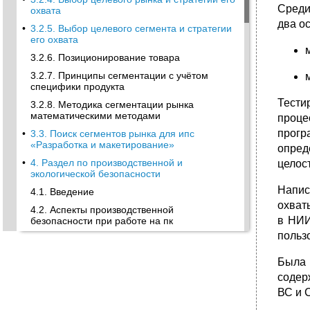
Среди
охвата
два о
•
3.2.5. Выбор целевого сегмента и стратегии
его охвата
3.2.6. Позиционирование товара
3.2.7. Принципы сегментации с учётом
специфики продукта
Тести
3.2.8. Методика сегментации рынка
математическими методами
проце
прогр
•
3.3. Поиск сегментов рынка для ипс
«Разработка и макетирование»
опред
•
4. Раздел по производственной и
целос
экологической безопасности
Напис
4.1. Введение
охват
4.2. Аспекты производственной
в НИИ
безопасности при работе на пк
польз
4.2.1. Психофизиологические факторы
•
4.2.2. Защита от излучений
Была 
4.2.3. Оборудование рабочих мест с пк
содер
ВС и С
•
4.2.4. Электробезопасность