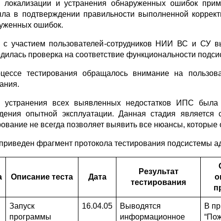
 локализации и устранения обнаруженных ошибок приме
яла в подтверждении правильности выполненной коррект
уженных ошибок.
 с участием пользователей-сотрудников НИИ ВС и СУ в
дилась проверка на соответствие функциональности подси
цессе тестирования обращалось внимание на пользова
ания.
е устранения всех выявленных недостатков ИПС был
дения опытной эксплуатации. Данная стадия является 
рование не всегда позволяет выявить все нюансы, которые
приведен фрагмент протокола тестирования подсистемы а
Результат
а
Описание теста
Дата
о
тестирования
п
Запуск
16.04.05
Выводятся
В пр
программы
информационное
“Пож