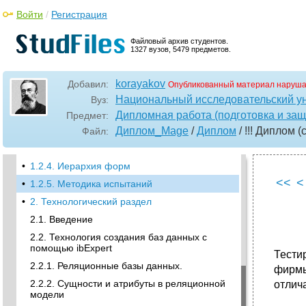
•
1.1.2. Информационные потребности
Войти
/
Регистрация
пользователя
1.1.3. Модульная декомпозиция ипс
Файловый архив студентов.
1327 вузов, 5479 предметов.
•
1.1.4. Обоснование выбора средств
разработки ипс
korayakov
•
1.2. Конструкторская часть
Добавил:
Опубликованный материал наруша
Национальный исследовательский у
Вуз:
1.2.1. Проектирование бд системы
Дипломная работа (подготовка и защ
Предмет:
•
1.2.3. Алгоритмы работы программы
Диплом_Mage
/
Диплом
/ !!! Диплом (
Файл:
1.2.2. Структура входных и выходных
данных
•
1.2.4. Иерархия форм
<<
<
•
1.2.5. Методика испытаний
•
2. Технологический раздел
2.1. Введение
2.2. Технология создания баз данных с
помощью ibExpert
Тести
2.2.1. Реляционные базы данных.
фирмы
2.2.2. Сущности и атрибуты в реляционной
отлич
модели