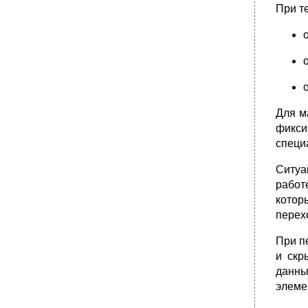
•
4.2.5. Освещение рабочего места
При т
4.3. Расчет общего освещения
•
4.4. Заключение
Заключение
Список литературы
•
Приложения
Текст программы
Для м
•
Руководство оператора
фикси
специ
1. Назначение программы
2. Условия выполнения программы
Ситуа
3. Выполнение программы
работ
3.1. Запуск по ипс РиМ
котор
перехо
3.2 Завершение работы с по ипс РиМ
•
3.3. Работа с главным меню по ипс РиМ
При п
3.3.1. Команда «Администрирование»
и скр
3.3.1.1. Команда «Управление
данны
пользователями»
элеме
•
Протокол тестирования