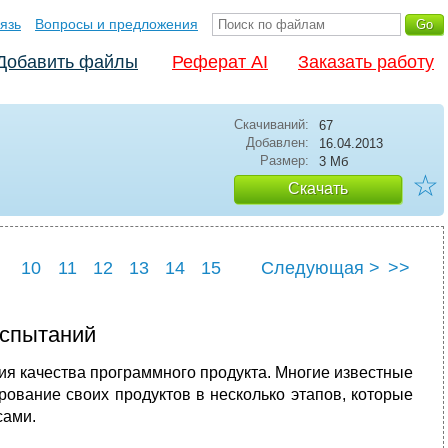
язь
Вопросы и предложения
Добавить файлы
Реферат AI
Заказать работу
Скачиваний:
67
Добавлен:
16.04.2013
Размер:
3 Мб
☆
Скачать
10
11
12
13
14
15
Следующая >
>>
22
23
24
25
испытаний
ия качества программного продукта. Многие известные
ование своих продуктов в несколько этапов, которые
сами.