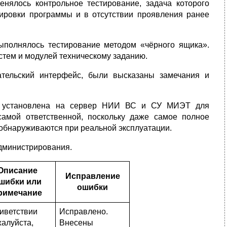
нялось контрольное тестирование, задача которого
ировки программы и в отсутствии проявления ранее
ыполнялось тестирование методом «чёрного ящика».
стем и модулей техническому заданию.
тельский интерфейс, были высказаны замечания и
а установлена на сервер НИИ ВС и СУ МИЭТ для
самой ответственной, поскольку даже самое полное
 обнаруживаются при реальной эксплуатации.
дминистрирования.
Описание
Исправление
шибки или
ошибки
римечание
иветствии
Исправлено.
алуйста,
Внесены