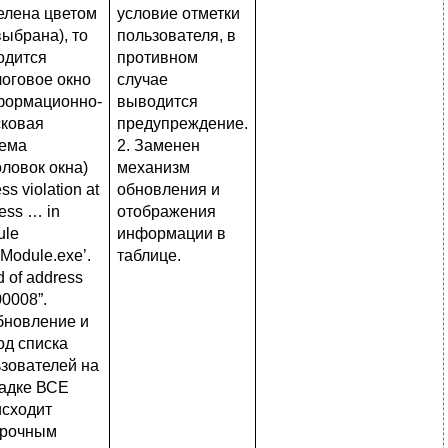
елена цветом
условие отметки
выбрана), то
пользователя, в
одится
противном
оговое окно
случае
формационно-
выводится
сковая
предупреждение.
тема
2. Заменен
оловок окна)
механизм
ss violation at
обновления и
ess … in
отображения
ule
информации в
Module.exe’.
таблице.
 of address
0008”.
бновление и
д списка
зователей на
ладке ВСЕ
исходит
трочным