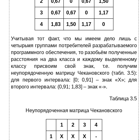
2
0,67
0
0,67
1,50
3
0,67
0,67
0
1,17
4
1,83
1,50
1,17
0
Учитывая тот факт, что мы имеем дело лишь с
четырьмя группами потребителей разрабатываемого
программного обеспечения, то разобьём полученные
расстояния на два класса и каждому выделенному
классу присвоим свой знак, т.е. получим
неупорядоченную матрицу Чекановского (табл. 3.5):
для первого интервала: [0; 0,91] – знак «Х»; для
второго интервала: (0,91; 1,83] – знак «-».
Таблица 3.5
Неупорядоченная матрица Чекановского
1
2
3
4
1
Х
Х
Х
-