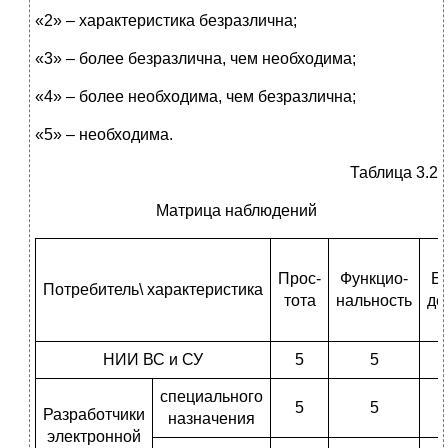
«2» – характеристика безразлична;
«3» – более безразлична, чем необходима;
«4» – более необходима, чем безразлична;
«5» – необходима.
Таблица 3.2
Матрица наблюдений
Прос-
Функцио-
Б
Потребитель\ характеристика
тота
нальность
де
НИИ ВС и СУ
5
5
специального
5
5
Разработчики
назначения
электронной