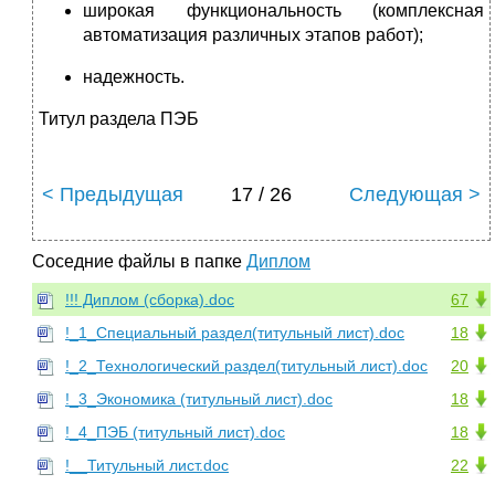
широкая функциональность (комплексная
автоматизация различных этапов работ);
надежность.
Титул раздела ПЭБ
< Предыдущая
17 / 26
Следующая >
Соседние файлы в папке
Диплом
!!! Диплом (сборка).doc
67
!_1_Специальный раздел(титульный лист).doc
18
!_2_Технологический раздел(титульный лист).doc
20
!_3_Экономика (титульный лист).doc
18
!_4_ПЭБ (титульный лист).doc
18
!__Титульный лист.doc
22