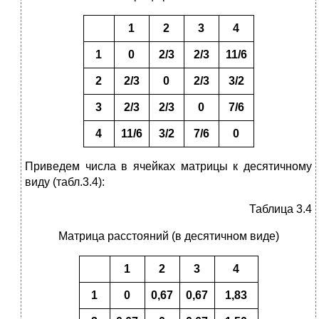
1
2
3
4
1
0
2/3
2
/
3
11
/
6
2
2/3
0
2/3
3
/2
3
2
/
3
2/3
0
7
/
6
4
11
/
6
3
/2
7
/
6
0
Приведем числа в ячейках матрицы к десятичному
виду (табл.3.4):
Таблица 3.4
Матрица расстояний (в десятичном виде)
1
2
3
4
1
0
0,67
0,67
1,83