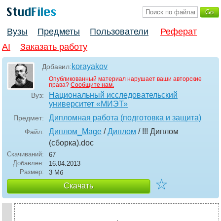
Вузы
Предметы
Пользователи
Реферат
AI
Заказать работу
korayakov
Добавил:
Опубликованный материал нарушает ваши авторские
права?
Сообщите нам.
Национальный исследовательский
Вуз:
университет «МИЭТ»
Дипломная работа (подготовка и защита)
Предмет:
Диплом_Mage
/
Диплом
/ !!! Диплом
Файл:
(сборка)
.doc
Скачиваний:
67
Добавлен:
16.04.2013
Размер:
3 Мб
☆
Скачать