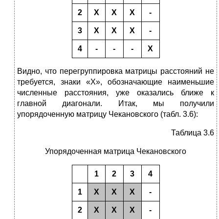
2
Х
Х
X
-
3
Х
X
Х
-
4
-
-
-
Х
Видно, что перегруппировка матрицы расстояний не
требуется, знаки «Х», обозначающие наименьшие
численные расстояния, уже оказались ближе к
главной диагонали. Итак, мы получили
упорядоченную матрицу Чекановского (табл. 3.6):
Таблица 3.6
Упорядоченная матрица Чекановского
1
2
3
4
1
X
Х
Х
-
2
Х
Х
X
-