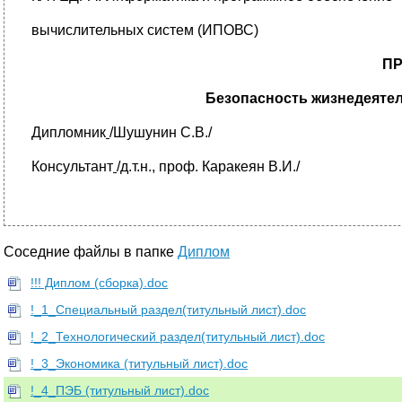
вычислительных систем (ИПОВС)
ПР
Безопасность жизнедеятел
Дипломник
/Шушунин С.В./
Консультант
/д.т.н., проф. Каракеян В.И./
Соседние файлы в папке
Диплом
!!! Диплом (сборка).doc
!_1_Специальный раздел(титульный лист).doc
!_2_Технологический раздел(титульный лист).doc
!_3_Экономика (титульный лист).doc
!_4_ПЭБ (титульный лист).doc