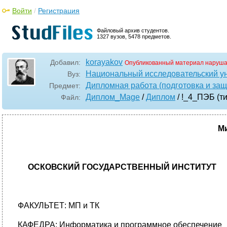
Войти
/
Регистрация
Файловый архив студентов.
1327 вузов, 5478 предметов.
korayakov
Добавил:
Опубликованный материал наруша
Национальный исследовательский у
Вуз:
Дипломная работа (подготовка и защ
Предмет:
Диплом_Mage
/
Диплом
/ !_4_ПЭБ (т
Файл:
М
ОСКОВСКИЙ ГОСУДАРСТВЕННЫЙ ИНСТИТУТ
ФАКУЛЬТЕТ: МП и ТК
КАФЕДРА: Информатика и программное обеспечение