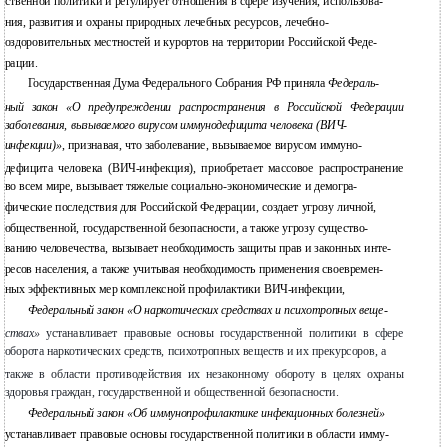
ственной политики и регулирует отношения в сфере изучения, использова-
ния, развития и охраны природных лечебных ресурсов, лечебно-
оздоровительных местностей и курортов на территории Российской Феде-
рации.
Государственная Дума Федерального Собрания РФ приняла
Федераль-
ный закон «О предупреждении распространения в Российской Федерации
заболевания, вызываемого вирусом иммунодефицита человека (ВИЧ-
инфекции)»
, признавая, что заболевание, вызываемое вирусом иммуно-
дефицита человека (ВИЧ-инфекция), приобретает массовое распространение
во всем мире, вызывает тяжелые социально-экономические и демогра-
фические последствия для Российской Федерации, создает угрозу личной,
общественной, государственной безопасности, а также угрозу существо-
ванию человечества, вызывает необходимость защиты прав и законных инте-
ресов населения, а также учитывая необходимость применения своевремен-
ных эффективных мер комплексной профилактики ВИЧ-инфекции,
Федеральный закон «О наркотических средствах и психотропных веще-
ствах»
устанавливает правовые основы государственной политики в сфере
оборота наркотических средств, психотропных веществ и их прекурсоров, а
также в области противодействия их незаконному обороту в целях охраны
здоровья граждан, государственной и общественной безопасности.
Федеральный закон «Об иммунопрофилактике инфекционных болезней»
устанавливает правовые основы государственной политики в области имму-