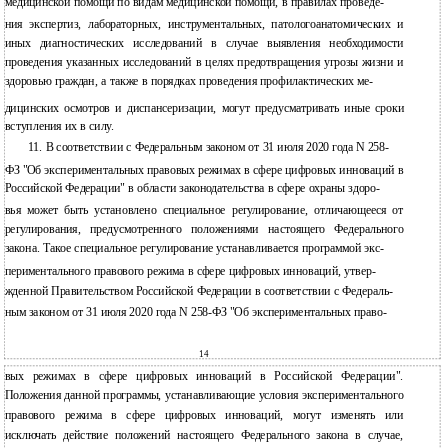
медицинской помощи по видам медицинской помощи, в правилах проведе-
ния экспертиз, лабораторных, инструментальных, патологоанатомических и
иных диагностических исследований в случае выявления необходимости
проведения указанных исследований в целях предотвращения угрозы жизни и
здоровью граждан, а также в порядках проведения профилактических ме-
дицинских осмотров и диспансеризации, могут предусматривать иные сроки
вступления их в силу.
11. В соответствии с Федеральным законом от 31 июля 2020 года N 258-
ФЗ "Об экспериментальных правовых режимах в сфере цифровых инноваций в
Российской Федерации" в области законодательства в сфере охраны здоро-
вья может быть установлено специальное регулирование, отличающееся от
регулирования, предусмотренного положениями настоящего Федерального
закона. Такое специальное регулирование устанавливается программой экс-
периментального правового режима в сфере цифровых инноваций, утвер-
жденной Правительством Российской Федерации в соответствии с Федераль-
ным законом от 31 июля 2020 года N 258-ФЗ "Об экспериментальных право-
14
вых режимах в сфере цифровых инноваций в Российской Федерации".
Положения данной программы, устанавливающие условия экспериментального
правового режима в сфере цифровых инноваций, могут изменять или
исключать действие положений настоящего Федерального закона в случае,