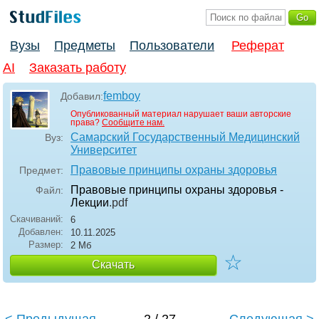
Вузы
Предметы
Пользователи
Реферат
AI
Заказать работу
femboy
Добавил:
Опубликованный материал нарушает ваши авторские
права?
Сообщите нам.
Самарский Государственный Медицинский
Вуз:
Университет
Правовые принципы охраны здоровья
Предмет:
Правовые принципы охраны здоровья -
Файл:
Лекции
.pdf
Скачиваний:
6
Добавлен:
10.11.2025
Размер:
2 Мб
☆
Скачать