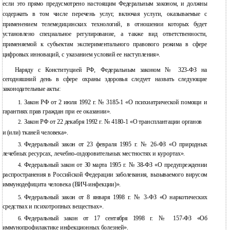
если это прямо предусмотрено настоящим Федеральным законом, и должны
содержать в том числе перечень услуг, включая услуги, оказываемые с
применением телемедицинских технологий, в отношении которых будет
установлено специальное регулирование, а также вид ответственности,
применяемой к субъектам экспериментального правового режима в сфере
цифровых инноваций, с указанием условий ее наступления».
Наряду с Конституцией РФ, Федеральным законом № 323-ФЗ на
сегодняшний день в сфере охраны здоровья следует назвать следующие
законодательные акты:
Закон РФ от 2 июля 1992 г. №
3185-1 «О психиатрической помощи и
1.
гарантиях прав граждан при ее оказании».
Закон РФ от 22 декабря 1992 г. №
4180-1 «О трансплантации органов
2.
и
(или) тканей человека».
Федеральный закон от 23 февраля 1995 г. №
26-ФЗ «О природных
3.
лечебных ресурсах, лечебно-оздоровительных местностях и курортах».
Федеральный закон от 30 марта 1995 г. №
38-ФЗ «О предупреждении
4.
распространения в Российской Федерации заболевания, вызываемого вирусом
иммунодефицита человека (ВИЧ-инфекции)».
Федеральный закон от 8 января 1998 г. №
3-ФЗ «О наркотических
5.
средствах и психотропных веществах».
Федеральный закон от 17 сентября 1998 г. №
157-ФЗ «Об
6.
иммунопрофилактике инфекционных болезней».