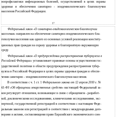
нопрофилактики инфекционных болезней, осуществляемой в целях охраны
здоровья и обеспечения санитарно - эпидемиологического благополучия
населения Российской Федерации.
17
Федеральный закон «О санитарно-эпидемиологическом благополучии
населения»
направлен на обеспечение
санитарно-эпидемиологического
бла-
гополучия населения как одного из основных условий реализации конститу-
ционных прав граждан на охрану здоровья и благоприятную окружающую
среду.
Федеральный закон «О предупреждении распространения туберкулеза в
Российской Федерации»
устанавливает правовые основы осуществления гос-
ударственной политики в области предупреждения распространения тубер-
кулеза в Российской Федерации в целях охраны здоровья граждан и обеспе-
чения санитарно - эпидемиологического благополучия населения.
В соответствии с ч. 1 ст. 1
Федерального закона от 12 апреля 2010 г. №
61-ФЗ «Об обращении лекарственных средств»
настоящий Федеральный за-
кон регулирует отношения, возникающие в связи с обращением - разработ-
кой, доклиническими исследованиями, клиническими исследованиями, экс-
пертизой, государственной регистрацией в соответствии с настоящим Феде-
ральным законом или регистрацией в соответствии с международными дого-
ворами и актами, составляющими право Евразийского экономического сою-