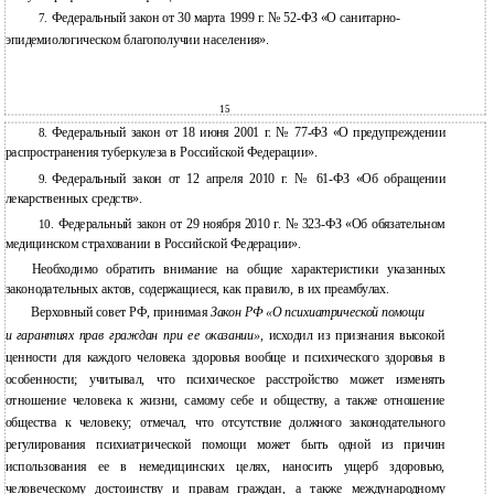
Федеральный закон от 30 марта 1999 г. №
52-ФЗ «О санитарно-
7.
эпидемиологическом благополучии населения».
15
Федеральный закон от 18 июня 2001 г. №
77-ФЗ «О предупреждении
8.
распространения туберкулеза в Российской Федерации».
Федеральный закон от 12 апреля 2010 г. №
61-ФЗ «Об обращении
9.
лекарственных средств».
Федеральный закон от 29 ноября 2010 г. №
323-ФЗ «Об обязательном
10.
медицинском страховании в Российской Федерации».
Необходимо обратить внимание на общие характеристики указанных
законодательных актов, содержащиеся, как правило, в их преамбулах.
Верховный совет РФ, принимая
Закон РФ «О психиатрической помощи
и
гарантиях прав граждан при ее оказании»
, исходил из признания высокой
ценности для каждого человека здоровья вообще и психического здоровья в
особенности; учитывал, что психическое расстройство может изменять
отношение человека к жизни, самому себе и обществу, а также отношение
общества к человеку; отмечал, что отсутствие должного законодательного
регулирования психиатрической помощи может быть одной из причин
использования ее в немедицинских целях, наносить ущерб здоровью,
человеческому достоинству и правам граждан, а также международному