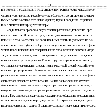
19
ние граждан и организаций в этих отношениях. Юридические методы заклю-
чаются в том, что право воздействует на общественные отношения трояким
путем в зависимости от того, каков характер правил поведения, закреплен-
ных в диспозициях юридических норм.
Среди методов правового регулирования различают: дозволение, пред-
писание, запреты. Дозволение представляет участникам общественных от-
ношений право на совершение положительных действий, указывает на воз-
можное поведение субъектов. Предписание устанавливает обязанность физи-
ческих и юридических лиц совершать какие-либо активные действия. Запре-
ты указывают на необходимость воздержаться от определенного поведения,
признаваемого противоправным. В юриспруденции традиционно считают,
что каждая самостоятельная отрасль права имеет свой специфический метод
правового регулирования. На этом основании делают вывод о том, что от-
расль права не может считаться самостоятельной, если у нее нет специфиче-
ского метода правового регулирования. Данная точка зрения не отвечает
объективным процессам, происходящим в российской правовой системе, в
которой появляются отрасли права с разными методами правового регулиро-
вания. Так, для гражданского права характерно преобладание дозволения как
основного метода правового регулирования. Но в гражданском праве приме-
няются предписание и запрет. В административном праве основным методом