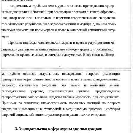
- современными требованиями к уровню качества преподавания юриди-
ческих дисциплин и биоэтики при реализации программ высшего образова-
ния, которые основаны не только на изучении теоретических основ правово-
го и этического регулирования в здравоохранении и медицине, но и на прак-
тическом применении норм морали и права в конкретной клинической ситу-
ации.
Принцип взаимодополнительности морали и права в регулировании ме-
дицинской деятельности нашел отражение в международных и российских
нормативно-правовых актах, и этических документах. В это связи необходи-
11
мо глубоко осознать актуальность исследования вопросов реализации
принципа взаимодополнительности морали и права в таких фундаментальных
вопросах современной медицины как начало и окончание жизни,
репродуктивное здоровье, трансплантация органов, предупреждение
распространения заболеваний, представляющих опасность для окружающих.
Принимая во внимание множественность моральных позиций по вопросу
внедрения инновационных технологий в медицинскую практику, необходим
широкий социальный контекст рассмотрения различных точек зрения.
3. Законодательство в сфере охраны здоровья граждан: