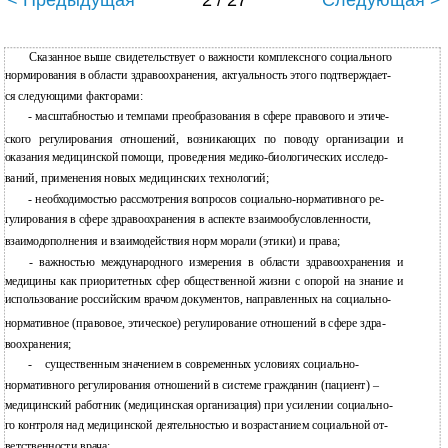
< Предыдущая
2 / 27
Следующая >
Сказанное выше свидетельствует о важности комплексного социального
нормирования в области здравоохранения, актуальность этого подтверждает-
ся следующими факторами:
- масштабностью и темпами преобразования в сфере правового и этиче-
ского регулирования отношений, возникающих по поводу организации и
оказания медицинской помощи, проведения медико-биологических исследо-
ваний, применения новых медицинских технологий;
- необходимостью рассмотрения вопросов социально-нормативного ре-
гулирования в сфере здравоохранения в аспекте взаимообусловленности,
взаимодополнения и взаимодействия норм морали (этики) и права;
- важностью международного измерения в области здравоохранения и
медицины как приоритетных сфер общественной жизни с опорой на знание и
использование российским врачом документов, направленных на социально-
нормативное (правовое, этическое) регулирование отношений в сфере здра-
воохранения;
-
существенным значением в современных условиях социально-
нормативного регулирования отношений в системе гражданин (пациент) –
медицинский работник (медицинская организация) при усилении социально-
го контроля над медицинской деятельностью и возрастанием социальной от-
ветственности врача;