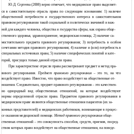
Ю.Д. Сергеева (2008) верно отмечает, что медицинское право выделяет-
ся в самостоятельную отрасль права по следующим основаниям: 1) наличие
общественной потребности и государственного интереса в самостоятельном
правовом регулировании такой социальной и политически значимой и важ-
ной для каждого человека, общества и государства сферы, как охрана обще-
ственного здоровья, здравоохранение, медицинская помощь; 2) наличие са-
мостоятельного предмета правового регулирования; 3) потребность в особом
сочетании методов правового регулирования; 4) наличие и (или) потребность в
специальных источниках права; 5) наличие специфических понятий и кате-
горий, присущих только данной отрасли права.
При характеристике отрасли права рассматривают предмет и метод пра-
вового регулирования.
Предмет правового регулирования
– это то, на что
воздействует право. Известно, что право воздействует на общественные от-
ношения. Следовательно, предмет правового регулирования – это качествен-
но однородный вид общественных отношений, на которые воздействуют
нормы определенной отрасли права. Предметом правового регулирования в
медицинском праве являются общественные отношения пациентов (их за-
конных представителей) и медицинских работников, возникающие в процес-
се оказания медицинской помощи.
Метод правового регулирования
обще-
ственных отношений – это совокупность способов, средств, приемов, посред-
ством которых право воздействует на общественные отношения, на поведе-