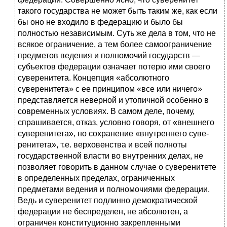
такого государства не может быть таким же, как если
бы оно не входило в федерацию и было бы
полностью независимым. Суть же дела в том, что не
всякое ограни­чение, а тем более самоограничение
предметов ведения и полномочий государств —
субъектов федерации означает потерю ими своего
суве­ренитета. Концепция «абсолютного
суверенитета» с ее принципом «все или ничего»
представляется неверной и утопичной особенно в
совре­менных условиях. В самом деле, почему,
спрашивается, отказ, условно говоря, от «внешнего
суверенитета», но сохранение «внутреннего суве­
ренитета», т.е. верховенства и всей полноты
государственной власти во внутренних делах, не
позволяет говорить в данном случае о суверени­тете
в определенных пределах, ограниченных
предметами ведения и полномочиями федерации.
Ведь и суверенитет подлинно демократи­ческой
федерации не беспределен, не абсолютен, а
ограничен консти­туционно закрепленными