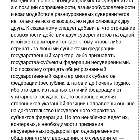
им единиц, но не с позиций делимости суверенитета,
а с позиций сопряженности, взаимообусловленности
и взаимодействия разноуровневых суверенитетов,
не только не исключающих, но и дополняющих друг
друга. К сказанному следует добавить, что отрицание
возможности действия двух суверенитетов на одной
и той же террито­рии толкает к тому, чтобы либо
отрицать за любыми субъектами феде­рации
государственный характер, либо признавать
государства-субъ­екты федерации несуверенными.
Но поскольку отрицать общепри­знанный
государственный характер многих субъектов
федерации (рес­публик, штатов и др.) очень трудно,
ибо это одно из главных отличий федерации от
унитарного государства, то основные усилия
сторонни­ков указанной позиции направлены обычно
на доказательство несуверенного характера
субъектов федерации. Но это неизбежно ведет их,
во-первых, к необходимости признания
несуверенныхгосударств при одновременном
общепринятом утверждении, что суверенитет —