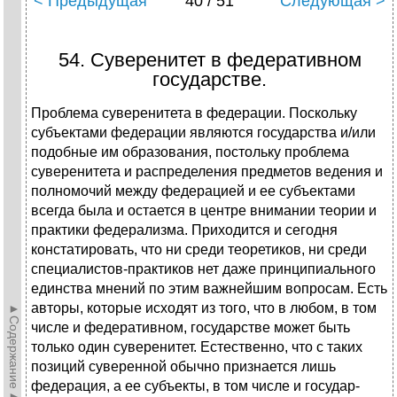
< Предыдущая
40 / 51
Следующая >
54. Суверенитет в федеративном
государстве.
Проблема суверенитета в федерации. Поскольку
субъектами фе­дерации являются государства и/или
подобные им образования, по­стольку проблема
суверенитета и распределения предметов ведения и
полномочий между федерацией и ее субъектами
всегда была и остается в центре внимании теории и
практики федерализма. Приходится и сегодня
констатировать, что ни среди теоретиков, ни среди
специалис­тов-практиков нет даже принципиального
единства мнений по этим важнейшим вопросам. Есть
авторы, которые исходят из того, что в любом, в том
►Содержание►
числе и федеративном, государстве может быть
только один суверенитет. Естественно, что с таких
позиций суверенной обыч­но признается лишь
федерация, а ее субъекты, в том числе и государ­