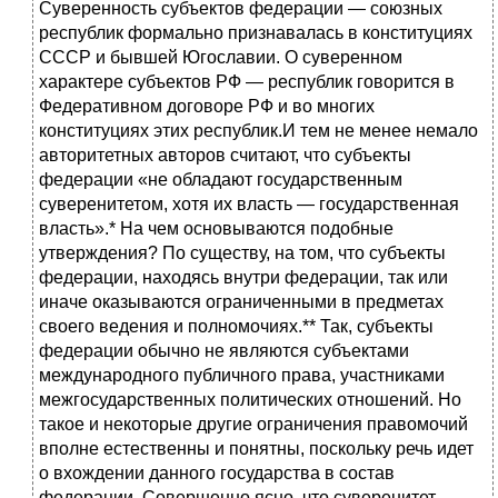
Суверенность субъек­тов федерации — союзных
республик формально признавалась в кон­ституциях
СССР и бывшей Югославии. О суверенном
характере субъектов РФ — республик говорится в
Федеративном договоре РФ и во многих
конституциях этих республик.И тем не менее немало
авторитетных авторов считают, что субъек­ты
федерации «не обладают государственным
суверенитетом, хотя их власть — государственная
власть».* На чем основываются подобные
утверждения? По существу, на том, что субъекты
федерации, находясь внутри федерации, так или
иначе оказываются ограниченными в пред­метах
своего ведения и полномочиях.** Так, субъекты
федерации обыч­но не являются субъектами
международного публичного права, участ­никами
межгосударственных политических отношений. Но
такое и не­которые другие ограничения правомочий
вполне естественны и понят­ны, поскольку речь идет
о вхождении данного государства в состав
федерации. Совершенно ясно, что суверенитет