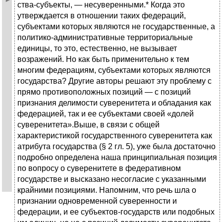
ства-субъекты, — несуверенными.* Когда это
утверждается в отноше­нии таких федераций,
субъектами которых являются не государствен­ные, а
политико-административные территориальные
единицы, то это, естественно, не вызывает
возражений. Но как быть применительно к тем
многим федерациям, субъектами которых являются
государства? Другие авторы решают эту проблему с
прямо противоположных пози­ций — с позиций
признания делимости суверенитета и обладания как
федерацией, так и ее субъектами своей «долей
суверенитета».Выше, в связи с общей
характеристикой государственного сувере­нитета как
атрибута государства (§ 2 гл. 5), уже была достаточно
по­дробно определена наша принципиальная позиция
по вопросу о суве­ренитете в федеративном
государстве и высказано несогласие с указан­ными
крайними позициями. Напомним, что речь шла о
признании одновременной суверенности и
федерации, и ее субъектов-государств или подобных