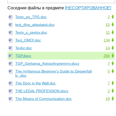
Соседние файлы в предмете
[НЕСОРТИРОВАННОЕ]
Testy_po_TPG.doc
2
test_dlya_attestatsii.doc
15
Texty_s_saytov.doc
11
Text_OMOI.doc
134
Teylor.doc
14
TGP.docx
266
TGP_Gertsena_Avtosohranennyy.docx
7
The (in)famous Beginner's Guide to Daggerfall
0
b...doc
The Door in the Wall.doc
7
THE LEGAL PROFESSION.docx
2
The Means of Communication.doc
19