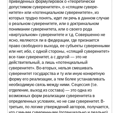
приведенных формули­ровок о «теоретически
допустимом суверенитете», о «спящем сувере­
нитете» или «потенциальном суверенитете», из
которых трудно по­нять, идет ли речь в данном случае
о реальном суверенитете, или о доктринальном
понимании суверенитета, или о своего рода
«виртуаль­ном» суверенитете и т.д. Совершенно не
ясно, являются ли в федера­ции, где признается
право свободного выхода, ее субъекты суверенны­ми
или нет, ибо, с одной стороны, «спящий суверенитет»
все-таки суверенитет, а с другой — это не
действительный, а лишь «потенциаль­ный
суверенитет». Во-вторых, нельзя смешивать
суверенитет государ­ства и ту или иную конкретную
форму его реализации, а тем более устанавливать
необходимую связь между ними. Сецессия (т.е.
отделе­ние, выход из состава) — это одна из
возможных форм реализации суверенитета в
определенных условиях, но не сам суверенитет. В-
тре­тьих, по логике утверждений авторов, получается,
что самыми суверенными (потенциально и реально)