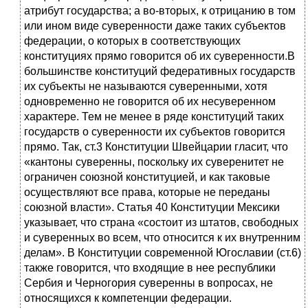
атри­бут государства; а во-вторых, к отрицанию в том
или ином виде суве­ренности даже таких субъектов
федерации, о которых в соответствую­щих
конституциях прямо говорится об их суверенности.В
большинстве конституций федеративных государств
их субъек­ты не называются суверенными, хотя
одновременно не говорится об их несуверенном
характере. Тем не менее в ряде конституций таких
госу­дарств о суверенности их субъектов говорится
прямо. Так, ст.3 Консти­туции Швейцарии гласит, что
«кантоны суверенны, поскольку их суве­ренитет не
ограничен союзной конституцией, и как таковые
осущест­вляют все права, которые не переданы
союзной власти». Статья 40 Конституции Мексики
указывает, что страна «состоит из штатов, сво­бодных
и суверенных во всем, что относится к их внутренним
делам». В Конституции современной Югославии (ст.6)
также говорится, что входящие в нее республики
Сербия и Черногория суверенны в вопро­сах, не
относящихся к компетенции федерации.