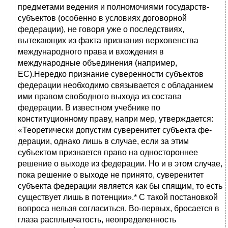
предметами ведения и полномочиями госу­дарств-
субъектов (особенно в условиях договорной
федерации), не го­воря уже о последствиях,
вытекающих из факта признания верховен­ства
международного права и вхождения в
международные объедине­ния (например,
ЕС).Нередко признание суверенности субъектов
федерации необходи­мо связывается с обладанием
ими правом свободного выхода из состава
федерации. В известном учебнике по
конституционному праву, напри мер, утверждается:
«Теоретически допустим суверенитет субъекта фе­
дерации, однако лишь в случае, если за этим
субъектом признается право на одностороннее
решение о выходе из федерации. Но и в этом случае,
пока решение о выходе не принято, суверенитет
субъекта феде­рации является как бы спящим, то есть
существует лишь в потенции».* С такой постановкой
вопроса нельзя согласиться. Во-первых, бросает­ся в
глаза расплывчатость, неопределенность