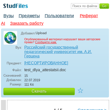
Вузы
Предметы
Пользователи
Реферат
AI
Заказать работу
Upload
Добавил:
Опубликованный материал нарушает ваши авторские
права?
Сообщите нам.
Российский государственный
Вуз:
педагогический университет им. А.И.
Герцена
[НЕСОРТИРОВАННОЕ]
Предмет:
test_dlya_attestatsii
.doc
Файл:
Скачиваний:
15
Добавлен:
22.07.2019
Размер:
111 Кб
☆
Скачать