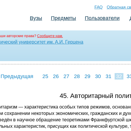
FAQ
Обратная св
Вузы
Предметы
Пользователи
аши авторские права?
Сообщите нам.
ический университет им. А.И. Герцена
 Предыдущая
25
26
27
28
29
30
31
32
3
40
41
42
4
45. Авторитарный поли
итаризм — характеристика особых типов режимов, основан
ри сохранении некоторых экономических, гражданских и ду
ведён в научное обращение теоретиками Франкфуртской ш
льных характеристик, присущих как политической культуре, 