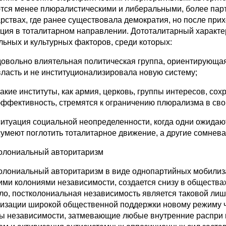
тся менее плюралистическими и либеральными, более парт
арствах, где ранее существовала демократия, но после пр
ция в тоталитарном направлении. Дототалитарный характе
льных и культурных факторов, среди которых:
довольно влиятельная политическая группа, ориентирующая
власть и не институционализировала новую систему;
такие институты, как армия, церковь, группы интересов, со
эффективность, стремятся к ограничению плюрализма в сво
ситуация социальной неопределенности, когда одни ожидают
сумеют поглотить тоталитарное движение, а другие сомнева
олониальный авторитаризм
олониальный авторитаризм в виде однопартийных мобилиз
ми колониями независимости, создается снизу в обществах
ло, постколониальная независимость является таковой ли
изации широкой общественной поддержки новому режиму ч
ы независимости, затмевающие любые внутренние распри и