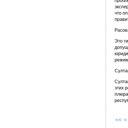
пробл
экспе
что о
прави
Расов
Это т
допущ
юриди
режим
Султа
Султа
этих 
плюра
респу
<<
<