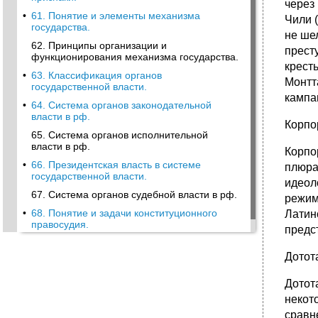
через
•
61. Понятие и элементы механизма
Чили 
государства.
не ше
62. Принципы организации и
прест
функционирования механизма государства.
крест
•
63. Классификация органов
Монтт
государственной власти.
кампа
•
64. Система органов законодательной
власти в рф.
Корпо
65. Система органов исполнительной
власти в рф.
Корпо
•
66. Президентская власть в системе
плюра
государственной власти.
идеол
67. Система органов судебной власти в рф.
режим
•
68. Понятие и задачи конституционного
Латин
правосудия.
предс
•
69. Система органов государственной
власти субъектов рф.
Дотот
Дотот
некот
сравн