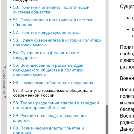
Сущес
•
50. Понятие и элементы политической
системы общества.
•
51. Государство в политической системе
общества.
•
52. Понятие и виды суверенитета.
•
53. . Идея суверенитета в истории политико-
правовой мысли.
Полит
•
54. Суверенитет в федеративном
свобо
государстве.
с дик
•
55. Возникновение и развитие идеи
разно
◄Содержание◄
гражданского общества в политико-
правовой мысли.
Военн
•
56. Гражданское общество и государство.
Военн
57. Институты гражданского общества в
современной России.
полит
коали
•
58. Теория разделения властей в западной
политико-правовой мысли.
беспа
•
59. Русские правоведы о разделении
Военн
властей.
радик
•
60. Политическая власть: понятие и
Данну
признаки.