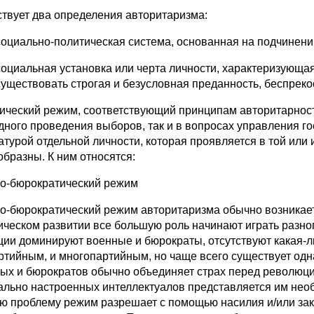
твует два определения авторитаризма:
социально-политическая система, основанная на подчинении
социальная установка или черта личности, характеризующая
существовать строгая и безусловная преданность, беспрек
ический режим, соответствующий принципам авторитарности
дного проведения выборов, так и в вопросах управления го
татурой отдельной личности, которая проявляется в той ил
образны. К ним относятся:
о-бюрократический режим
о-бюрократический режим авторитаризма обычно возникает
ическом развитии все большую роль начинают играть разн
ции доминируют военные и бюрократы, отсутствуют какая-
ртийным, и многопартийным, но чаще всего существует одн
ых и бюрократов обычно объединяет страх перед революци
ально настроенных интеллектуалов представляется им нео
ю проблему режим разрешает с помощью насилия и/или зак