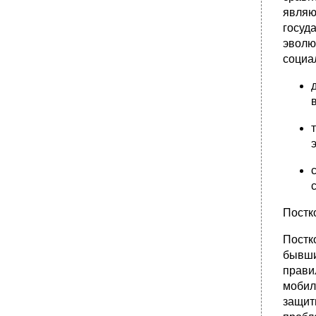
являю
госуд
эволю
социа
Постк
Постк
бывши
прави
мобил
защит