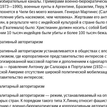
 избирательные каналы. Примерами военно-бюрократически
(1973—1990), военные хунты в Аргентине, Бразилии, Перу, 
лохнется в Чили без моего желания. Генерал Мартинес (Са
упление убить насекомое, чем человека». Жертвами его ант
ьян, в результате чего с индейской культурой в стране был
а (Гватемала) было: Христианин должен носить с собой Библ
нии 10 тысяч индейцев были убиты и более 100 тысяч бежа
ративный авторитаризм
ративный авторитаризм устанавливается в обществах с вп
лизмом, где корпоративное представительство интересов 
огизированной массовой партии и дополнением к однопар
а — правление Антониу ди Салазара в Португалии (1932—1
ской Америке отсутствие широкой политической мобилизаци
тавительство интересов;
алитарный авторитаризм
алитарный авторитаризм — режим, устанавливаемый на опр
орых стран. К порядкам такого типа Х.Линиц относит фаш
ению с военно-бюрократическим и корпоративным авторита