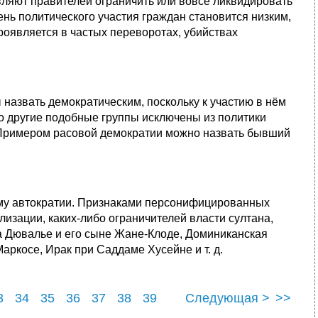
ляют правителей ограничить или вовсе ликвидировать
ь политического участия граждан становится низким,
проявляется в частых переворотах, убийствах
 назвать демократическим, поскольку к участию в нём
о другие подобные группы исключены из политики
 Примером расовой демократии можно назвать бывший
му автократии. Признаками персонифицированных
лизации, каких-либо ограничителей власти султана,
 Дювалье и его сыне Жане-Клоде, Доминиканская
ркосе, Ирак при Саддаме Хусейне и т. д.
3
34
35
36
37
38
39
Следующая >
>>
3
44