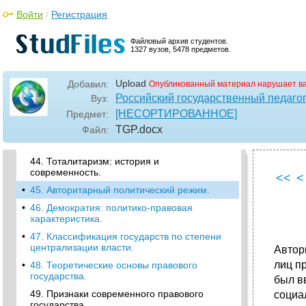
37. Нетрадиционные формы правления.
Войти
/
Регистрация
•
38. Формы государственного устройства.
•
39. Основные характеристики унитарного
Файловый архив студентов.
государства.
1327 вузов, 5478 предметов.
•
40. Федеративное государство: понятие и
признаки.
Upload
Добавил:
Опубликованный материал нарушает в
41. Типы федераций в современном мире.
Российский государственный педагог
Вуз:
[НЕСОРТИРОВАННОЕ]
Предмет:
•
42. Конфедерация как форма
государственного устройства.
TGP
.docx
Файл:
43. Типология политических режимов.
44. Тоталитаризм: история и
современность.
<<
<
•
45. Авторитарный политический режим.
•
46. Демократия: политико-правовая
характеристика.
•
47. Классификация государств по степени
централизации власти.
Автор
лиц п
•
48. Теоретические основы правового
государства.
был в
49. Признаки современного правового
социа
государства.