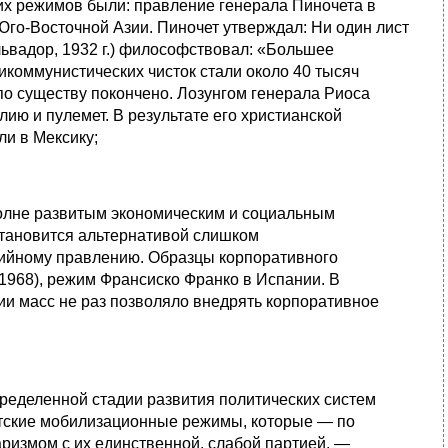
х режимов были: правление генерала Пиночета в
Юго-Восточной Азии. Пиночет утверждал: Ни один лист
львадор, 1932 г.) философствовал: «Большее
икоммунистических чисток стали около 40 тысяч
о по существу покончено. Лозунгом генерала Риоса
ию и пулемет. В результате его христианской
ли в Мексику;
олне развитым экономическим и социальным
становится альтернативой слишком
тийному правлению. Образцы корпоративного
968), режим Франсиско Франко в Испании. В
и масс не раз позволяло внедрять корпоративное
еделенной стадии развития политических систем
истские мобилизационные режимы, которые — по
ризмом с их единственной, слабой партией, —