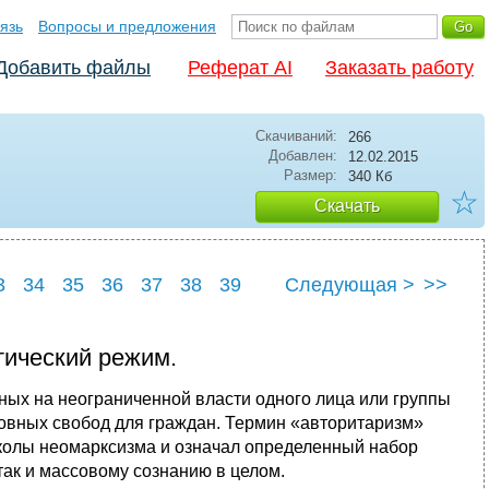
язь
Вопросы и предложения
Добавить файлы
Реферат AI
Заказать работу
Скачиваний:
266
Добавлен:
12.02.2015
Размер:
340 Кб
☆
Скачать
3
34
35
36
37
38
39
Следующая >
>>
3
44
тический режим.
ных на неограниченной власти одного лица или группы
ховных свобод для граждан. Термин «авторитаризм»
колы неомарксизма и означал определенный набор
так и массовому сознанию в целом.