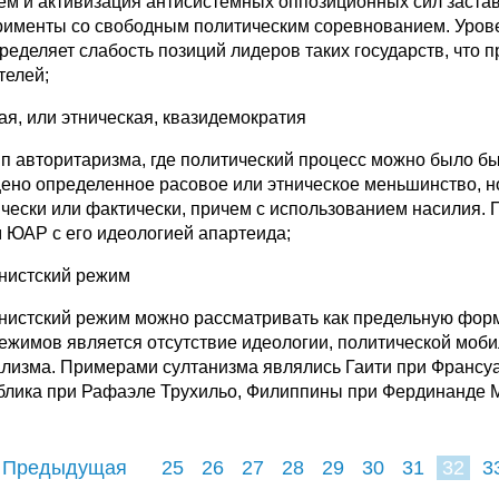
ем и активизация антисистемных оппозиционных сил застав
рименты со свободным политическим соревнованием. Уровен
пределяет слабость позиций лидеров таких государств, что 
телей;
ая, или этническая, квазидемократия
ип авторитаризма, где политический процесс можно было бы
ено определенное расовое или этническое меньшинство, н
чески или фактически, причем с использованием насилия.
 ЮАР с его идеологией апартеида;
нистский режим
нистский режим можно рассматривать как предельную фор
режимов является отсутствие идеологии, политической моби
лизма. Примерами султанизма являлись Гаити при Франсуа
блика при Рафаэле Трухильо, Филиппины при Фердинанде Ма
 Предыдущая
25
26
27
28
29
30
31
32
3
40
41
42
4