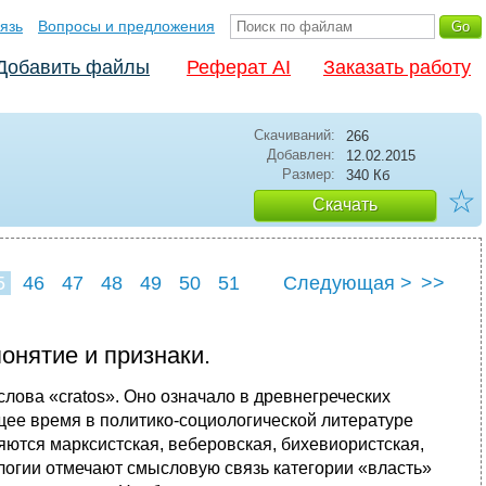
язь
Вопросы и предложения
Добавить файлы
Реферат AI
Заказать работу
Скачиваний:
266
Добавлен:
12.02.2015
Размер:
340 Кб
☆
Скачать
5
46
47
48
49
50
51
Следующая >
>>
понятие и признаки.
слова «cratos». Оно означало в древнегреческих
щее время в политико-социологической литературе
яются марксистская, веберовская, бихевиористская,
ологии отмечают смысловую связь категории «власть»