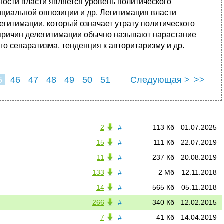
ности власти является уровень политического
циальной оппозиции и др. Легитимация власти
гитимации, который означает утрату политического
причин делегитимации обычно называют нарастание
о сепаратизма, тенденция к авторитаризму и др.
5
46
47
48
49
50
51
Следующая >
>>
2
113 Кб
01.07.2025
#
15
111 Кб
22.07.2019
#
11
237 Кб
20.08.2019
#
133
2 Мб
12.11.2018
#
14
565 Кб
05.11.2018
#
266
340 Кб
12.02.2015
#
7
41 Кб
14.04.2019
#