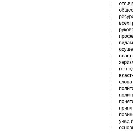
отлич
общес
ресур
всех 
руков
профе
видам
осуще
власт
хариз
госпо
власт
слова
полит
полит
понят
приня
повин
участ
основ