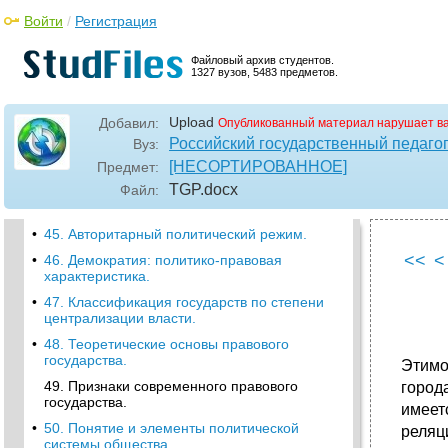
•
39. Основные характеристики унитарного
Войти
/
Регистрация
государства.
•
40. Федеративное государство: понятие и
Файловый архив студентов.
признаки.
1327 вузов, 5483 предметов.
41. Типы федераций в современном мире.
Upload
Добавил:
•
42. Конфедерация как форма
Опубликованный материал нарушает в
государственного устройства.
Российский государственный педагог
Вуз:
43. Типология политических режимов.
[НЕСОРТИРОВАННОЕ]
Предмет:
TGP
.docx
Файл:
44. Тоталитаризм: история и
современность.
•
45. Авторитарный политический режим.
<<
<
•
46. Демократия: политико-правовая
характеристика.
•
47. Классификация государств по степени
централизации власти.
•
48. Теоретические основы правового
государства.
Этимо
49. Признаки современного правового
город
государства.
имеет
•
50. Понятие и элементы политической
реляц
системы общества.