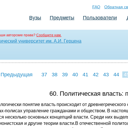
FAQ
Обратная св
Вузы
Предметы
Пользователи
аши авторские права?
Сообщите нам.
ический университет им. А.И. Герцена
 Предыдущая
37
38
39
40
41
42
43
44
4
60. Политическая власть: 
логически понятие власть происходит от древнегреческого 
ах-полисах управление гражданами и обществом. В настоя
ся несколько основных концепций власти. Среди них выдел
ионистская и другие теории власти.В отечественной полит