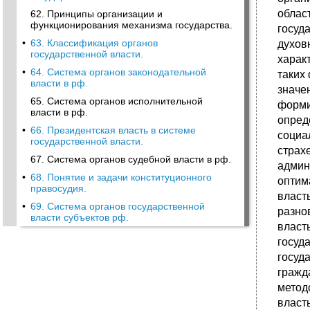
облас
62. Принципы организации и
функционирования механизма государства.
госуд
•
63. Классификация органов
духов
государственной власти.
харак
•
64. Система органов законодательной
таких 
власти в рф.
значе
65. Система органов исполнительной
форми
власти в рф.
опред
•
66. Президентская власть в системе
социа
государственной власти.
страх
67. Система органов судебной власти в рф.
админ
•
68. Понятие и задачи конституционного
оптим
правосудия.
власт
•
69. Система органов государственной
разно
власти субъектов рф.
власт
госуд
госуд
гражд
метод
власт