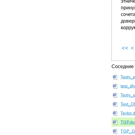
этнич
прину
сочет
довер
корру
<<
<
Соседние
Testy_
test_dl
Texty_s
Text_O
Teylor.
TGP.do
TGP_Ge