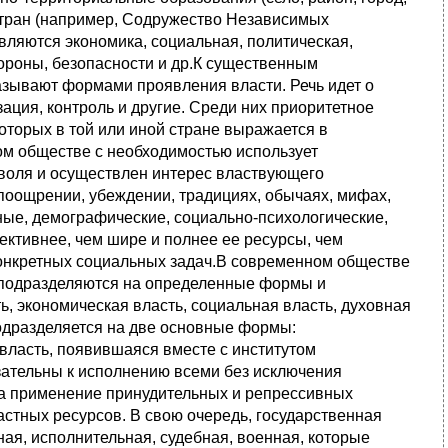
о стран (например, Содружество Независимых
вляются экономика, социальная, политическая,
ороны, безопасности и др.К существенным
называют формами проявления власти. Речь идет о
зация, контроль и другие. Среди них приоритетное
оторых в той или иной стране выражается в
м обществе с необходимостью использует
 воля и осуществлен интерес властвующего
 поощрении, убеждении, традициях, обычаях, мифах,
ные, демографические, социально-психологические,
ктивнее, чем шире и полнее ее ресурсы, чем
онкретных социальных задач.В современном обществе
ь, подразделяются на определенные формы и
, экономическая власть, социальная власть, духовная
подразделяется на две основные формы:
власть, появившаяся вместе с институтом
зательны к исполнению всеми без исключения
а применение принудительных и репрессивных
астных ресурсов. В свою очередь, государственная
ная, исполнительная, судебная, военная, которые