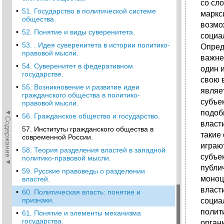
со сл
•
51. Государство в политической системе
маркс
общества.
возмо
•
52. Понятие и виды суверенитета.
социа
•
53. . Идея суверенитета в истории политико-
Опред
правовой мысли.
важне
•
54. Суверенитет в федеративном
один 
государстве.
свою 
•
55. Возникновение и развитие идеи
являе
гражданского общества в политико-
субъе
правовой мысли.
◄Содержание◄
подоб
•
56. Гражданское общество и государство.
власт
57. Институты гражданского общества в
такие 
современной России.
играю
•
58. Теория разделения властей в западной
субъе
политико-правовой мысли.
публи
•
59. Русские правоведы о разделении
моноц
властей.
власт
•
60. Политическая власть: понятие и
признаки.
социа
полит
•
61. Понятие и элементы механизма
государства.
орган