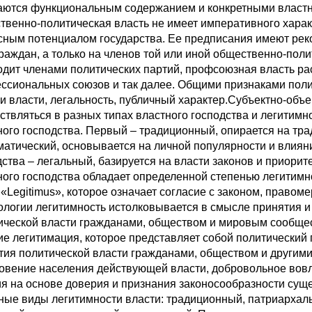
аются функциональным содержанием и конкретными властн
твенно-политическая власть не имеет императивного характ
сным потенциалом государства. Ее предписания имеют рек
граждан, а только на членов той или иной общественно-поли
одит членами политических партий, профсоюзная власть ра
ссиональных союзов и так далее. Общими признаками поли
и власти, легальность, публичный характер.Субъектно-объ
ствляться в разных типах властного господства и легитимн
ного господства. Первый – традиционный, опирается на тра
матический, основывается на личной популярности и влияни
дства – легальный, базируется на власти законов и приори
ного господства обладает определенной степенью легитимно
 «Legitimus», которое означает согласие с законом, правом
ологии легитимность истолковывается в смысле принятия 
ической власти гражданами, обществом и мировым сообщес
ие легитимация, которое представляет собой политический
тия политической власти гражданами, обществом и другими
овение населения действующей власти, добровольное вов
ия на основе доверия и признания законосообразности су
ные виды легитимности власти: традиционный, патриархаль