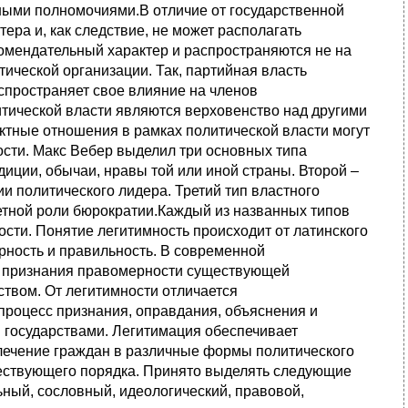
ыми полномочиями.В отличие от государственной
ера и, как следствие, не может располагать
омендательный характер и распространяются не на
тической организации. Так, партийная власть
спространяет свое влияние на членов
тической власти являются верховенство над другими
ектные отношения в рамках политической власти могут
ости. Макс Вебер выделил три основных типа
диции, обычаи, нравы той или иной страны. Второй –
и политического лидера. Третий тип властного
тетной роли бюрократии.Каждый из названных типов
сти. Понятие легитимность происходит от латинского
ерность и правильность. В современной
и признания правомерности существующей
твом. От легитимности отличается
 процесс признания, оправдания, объяснения и
 государствами. Легитимация обеспечивает
лечение граждан в различные формы политического
ществующего порядка. Принято выделять следующие
ный, сословный, идеологический, правовой,