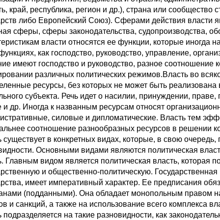
ть, край, республика, регион и др.), страна или сообществ
арств либо Европейский Союз). Сферами действия власти я
ная сферы, сферы законодательства, судопроизводства, об
теристикам власти относятся ее функции, которые иногда 
функциях, как господство, руководство, управление, органи
ние имеют господство и руководство, разное соотношение к
ровании различных политических режимов.Власть во всяко
еленные ресурсы, без которых не может быть реализована
льного субъекта. Речь идет о насилии, принуждении, праве,
е и др. Иногда к названным ресурсам относят организацион
истративные, силовые и дипломатические. Власть тем эффе
альнее соотношение разнообразных ресурсов в решении к
ь существует в конкретных видах, которые, в свою очеред
видности. Основными видами являются политическая власть
ь. Главным видом является политическая власть, которая 
арственную и общественно-политическую. Государственная 
арства, имеет императивный характер. Ее предписания обя
анами (подданными). Она обладает монопольным правом н
ов и санкций, а также на использование всего комплекса вл
ь подразделяется на такие разновидности, как законодатель