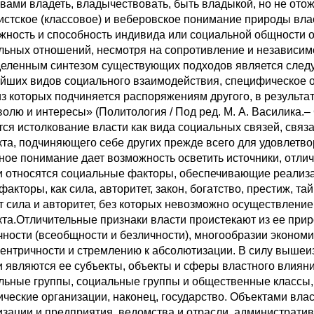
овами владеть, владычествовать, быть владыкой, но не от
истское (классовое) и веберовское понимание природы вла
жность и способность индивида или социальной общности 
льных отношений, несмотря на сопротивление и независимо о
еленным синтезом существующих подходов является следую
йших видов социального взаимодействия, специфическое о
из которых подчиняется распоряжениям другого, в результа
волю и интересы» (Политология / Под ред. М. А. Василика.– 
тся истолкование власти как вида социальных связей, свя
кта, подчиняющего себе других прежде всего для удовлетв
ное понимание дает возможность осветить источники, отлич
и относятся социальные факторы, обеспечивающие реализ
факторы, как сила, авторитет, закон, богатство, престиж, 
т сила и авторитет, без которых невозможно осуществлени
кта.Отличительные признаки власти проистекают из ее при
чности (всеобщности и безличности), многообразии экономи
ентричности и стремлению к абсолютизации. В силу выше
и являются ее субъекты, объекты и сферы властного влияни
льные группы, социальные группы и общественные классы, 
ические организации, наконец, государство. Объектами вл
изации и предприятия, ведомства и отрасли, административ