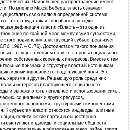
ождествляют их. Наибольшее распространение имеют
сти. По мнению Макса Вебера, власть означает
осуществлять свою волю в определенной системе
т того, откуда такая способность исходит.
щая дефиниция власти: «Власть – это один из
тношение по крайней мере между двумя субъектами,
те этого подчинения властвующий субъект реализует
СПб, 1997. – С. 76). Достоинством такого понимания
занных с осуществлением воли со стороны социального
орения собственных коренных интересов. Вместе с тем
ительные признаки и структуру власти.К источникам
ацию и доминирование господствующей воли. Это
тайна, харизма и другие. Решающую роль среди них
е воли и интересов властвующего социального
роды и выражаются в легальности использования силы,
ческих, социальных и других ресурсов,
изложенного основными структурными компонентами
я. К субъектам власти относятся индивиды, элитные
нации, политические партии и общественно-
асти выступают индивиды и социальные общности,
но-территориальные образования (село, район, город,