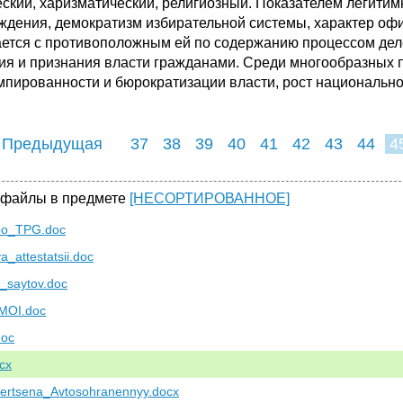
еский, харизматический, религиозный. Показателем легитим
ждения, демократизм избирательной системы, характер офи
ается с противоположным ей по содержанию процессом деле
ия и признания власти гражданами. Среди многообразных 
мпированности и бюрократизации власти, рост национальног
 Предыдущая
37
38
39
40
41
42
43
44
4
 файлы в предмете
[НЕСОРТИРОВАННОЕ]
po_TPG.doc
ya_attestatsii.doc
_saytov.doc
MOI.doc
doc
cx
rtsena_Avtosohranennyy.docx