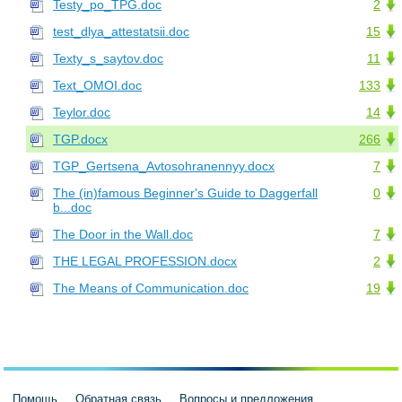
Testy_po_TPG.doc
2
test_dlya_attestatsii.doc
15
Texty_s_saytov.doc
11
Text_OMOI.doc
133
Teylor.doc
14
TGP.docx
266
TGP_Gertsena_Avtosohranennyy.docx
7
The (in)famous Beginner's Guide to Daggerfall
0
b...doc
The Door in the Wall.doc
7
THE LEGAL PROFESSION.docx
2
The Means of Communication.doc
19
Помощь
Обратная связь
Вопросы и предложения