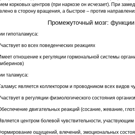
ием корковых центров (при наркозе он исчезает). При зам
влено в сторону вращения, а быстрое – против направлен
Промежуточный мозг: функции 
ии гипоталамуса:
Участвует во всех поведенческих реакциях
Имеет отношение к регуляции гормональной системы организ
либеринов)
ии таламуса:
Таламус является коллектором и проводником всех видов ч
Участвует в регуляции физиологического состояния организ
Обеспечение двигательных реакций (сосание, жевание, глот
Является центром болевой чувствительности, участвующим
Формирование ощущений, влечений, эмоциональных состоян