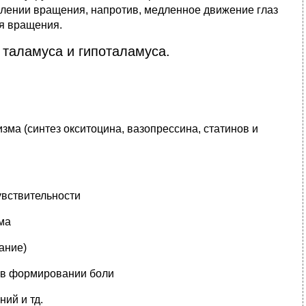
едлении вращения, напротив, медленное движение глаз
ия вращения.
таламуса и гипоталамуса.
ма (синтез окситоцина, вазопрессина, статинов и
увствительности
ма
ание)
 в формировании боли
ий и тд.