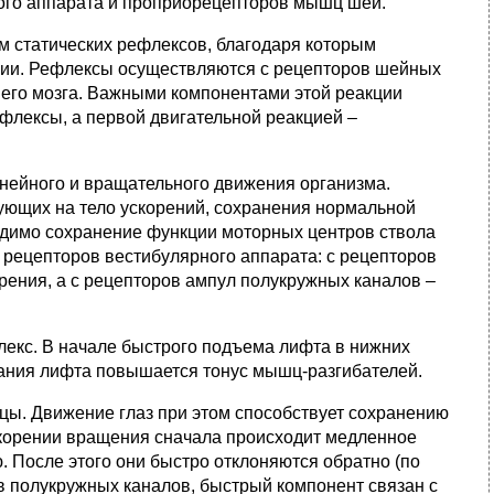
ого аппарата и проприорецепторов мышц шеи.
 статических рефлексов, благодаря которым
нии. Рефлексы осуществляются с рецепторов шейных
него мозга. Важными компонентами этой реакции
флексы, а первой двигательной реакцией –
нейного и вращательного движения организма.
ющих на тело ускорений, сохранения нормальной
ходимо сохранение функции моторных центров ствола
 рецепторов вестибулярного аппарата: с рецепторов
ения, а с рецепторов ампул полукружных каналов –
екс. В начале быстрого подъема лифта в нижних
кания лифта повышается тонус мышц-разгибателей.
цы. Движение глаз при этом способствует сохранению
скорении вращения сначала происходит медленное
 После этого они быстро отклоняются обратно (по
в полукружных каналов, быстрый компонент связан с