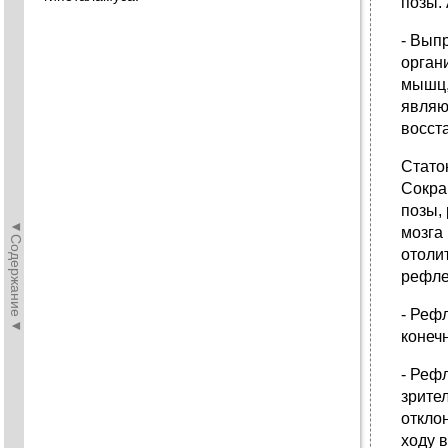
позы.
- Вып
орган
мышц,
являю
восст
Стато
Сокра
позы,
◄Содержание◄
мозга
отоли
рефле
- Реф
конеч
- Реф
зрите
откло
ходу 