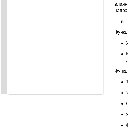
влиян
напра
Функц
Функц