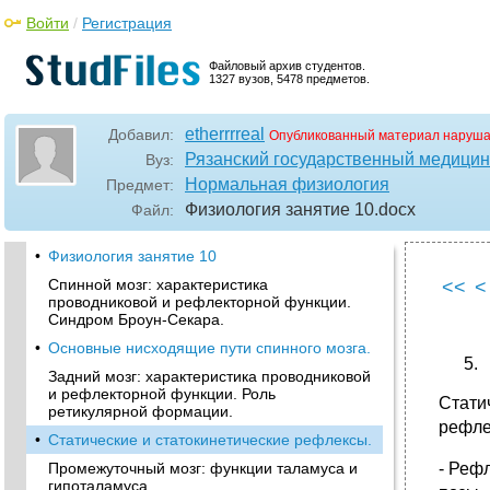
Войти
/
Регистрация
Файловый архив студентов.
1327 вузов, 5478 предметов.
etherrrreal
Добавил:
Опубликованный материал наруша
Рязанский государственный медицинс
Вуз:
Нормальная физиология
Предмет:
Физиология занятие 10
.docx
Файл:
•
Физиология занятие 10
Спинной мозг: характеристика
<<
<
проводниковой и рефлекторной функции.
Синдром Броун-Секара.
•
Основные нисходящие пути спинного мозга.
Задний мозг: характеристика проводниковой
и рефлекторной функции. Роль
Стати
ретикулярной формации.
рефле
•
Статические и статокинетические рефлексы.
Промежуточный мозг: функции таламуса и
- Реф
гипоталамуса.