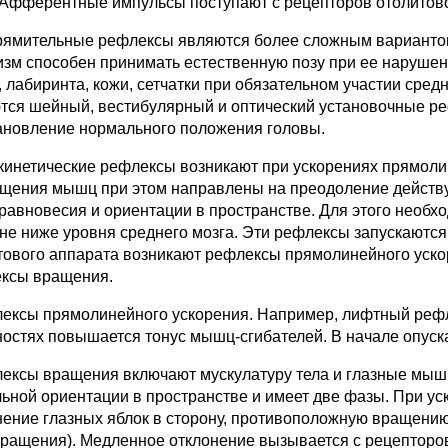
 Афферентные импульсы поступают с рецепторов отолитов
рямительные рефлексы являются более сложным вариантом
изм способен принимать естественную позу при ее наруше
 лабиринта, кожи, сетчатки при обязательном участии сред
тся шейный, вестибулярный и оптический установочные ре
ановление нормального положения головы.
кинетические рефлексы возникают при ускорениях прямоли
щения мышц при этом направлены на преодоление действу
 равновесия и ориентации в пространстве. Для этого необ
 не ниже уровня среднего мозга. Эти рефлексы запускаются
тового аппарата возникают рефлексы прямолинейного ускор
ксы вращения.
лексы прямолинейного ускорения. Например, лифтный рефл
ностях повышается тонус мышц-сгибателей. В начале опус
лексы вращения включают мускулатуру тела и глазные мыш
льной ориентации в пространстве и имеет две фазы. При у
нение глазных яблок в сторону, противоположную вращению.
вращения). Медленное отклонение вызывается с рецепторо