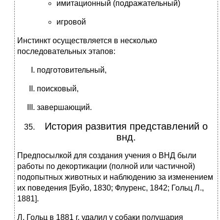
имитационный (подражательный)
игровой
Инстинкт осуществляется в несколько
последовательных этапов:
подготовительный,
поисковый,
завершающий.
История развития представлений о
внд.
Предпосылкой для создания учения о ВНД были
работы по декортикации (полной или частичной)
подопытных животных и наблюдению за изменением
их поведения [Буйо, 1830; Флуренс, 1842; Гольц Л.,
1881].
Л. Гольц в 1881 г. удалил у собаки полушария