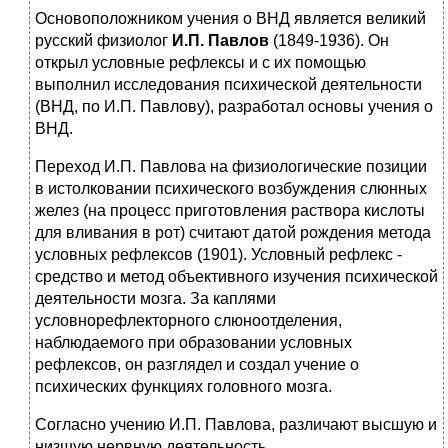
Основоположником учения о ВНД является великий
русский физиолог
И.П. Павлов
(1849-1936). Он
открыл условные рефлексы и с их помощью
выполнил исследования психической деятельности
(ВНД, по И.П. Павлову), разработал основы учения о
ВНД.
Переход И.П. Павлова на физиологические позиции
в истолковании психического возбуждения слюнных
желез (на процесс приготовления раствора кислоты
для вливания в рот) считают датой рождения метода
условных рефлексов (1901). Условный рефлекс -
средство и метод объективного изучения психической
деятельности мозга. За каплями
условнорефлекторного слюноотделения,
наблюдаемого при образовании условных
рефлексов, он разглядел и создал учение о
психических функциях головного мозга.
Согласно учению И.П. Павлова, различают высшую и
низшую нервную деятельность.