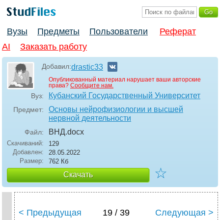
Вузы
Предметы
Пользователи
Реферат
AI
Заказать работу
Добавил:
drastic33
Опубликованный материал нарушает ваши авторские
права?
Сообщите нам.
Кубанский Государственный Университет
Вуз:
Основы нейрофизиологии и высшей
Предмет:
нервной деятельности
ВНД
.docx
Файл:
Скачиваний:
129
Добавлен:
28.05.2022
Размер:
762 Кб
☆
Скачать
< Предыдущая
19 / 39
Следующая >