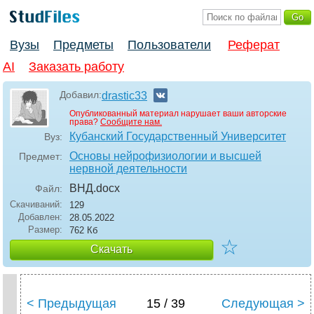
Вузы
Предметы
Пользователи
Реферат
AI
Заказать работу
Добавил:
drastic33
Опубликованный материал нарушает ваши авторские
права?
Сообщите нам.
Кубанский Государственный Университет
Вуз:
Основы нейрофизиологии и высшей
Предмет:
нервной деятельности
ВНД
.docx
Файл:
Скачиваний:
129
Добавлен:
28.05.2022
Размер:
762 Кб
☆
Скачать
< Предыдущая
15 / 39
Следующая >