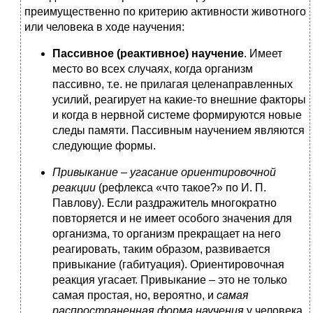
преимущественно по критерию активности животного
или человека в ходе научения:
Пассивное (реактивное) научение
. Имеет
место во всех случаях, когда организм
пассивно, т.е. не прилагая целенаправленных
усилий, реагирует на какие-то внешние факторы
и когда в нервной системе формируются новые
следы памяти. Пассивным научением являются
следующие формы.
Привыкание
–
угасание ориентировочной
реакции
(рефлекса «что такое?» по И. П.
Павлову). Если раздражитель многократно
повторяется и не имеет особого значения для
организма, то организм прекращает на него
реагировать, таким образом, развивается
привыкание (габитуация). Ориентировочная
реакция угасает. Привыкание – это не только
самая простая, но, вероятно, и
самая
распространенная форма научения
у человека