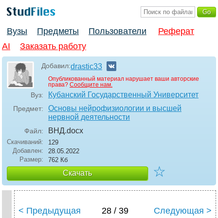
Вузы
Предметы
Пользователи
Реферат
AI
Заказать работу
Добавил:
drastic33
Опубликованный материал нарушает ваши авторские
права?
Сообщите нам.
Кубанский Государственный Университет
Вуз:
Основы нейрофизиологии и высшей
Предмет:
нервной деятельности
ВНД
.docx
Файл:
Скачиваний:
129
Добавлен:
28.05.2022
Размер:
762 Кб
☆
Скачать
< Предыдущая
28 / 39
Следующая >