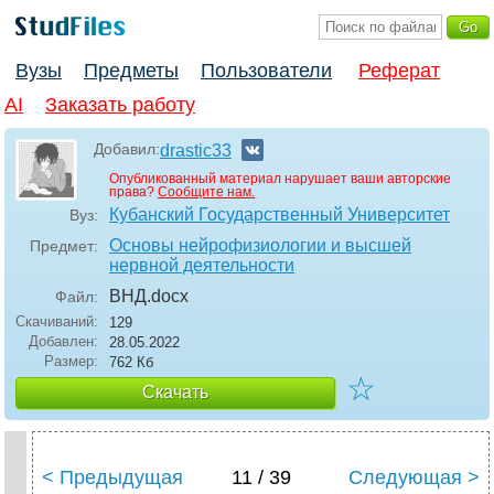
Вузы
Предметы
Пользователи
Реферат
AI
Заказать работу
Добавил:
drastic33
Опубликованный материал нарушает ваши авторские
права?
Сообщите нам.
Кубанский Государственный Университет
Вуз:
Основы нейрофизиологии и высшей
Предмет:
нервной деятельности
ВНД
.docx
Файл:
Скачиваний:
129
Добавлен:
28.05.2022
Размер:
762 Кб
☆
Скачать
< Предыдущая
11 / 39
Следующая >