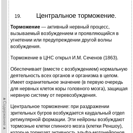
Центральное торможение.
Торможение
— активный нервный процесс,
вызываемый возбуждением и проявляющийся в
угнетении или предупреждении другой волны
возбуждения.
Торможение в ЦНС открыл И.М. Сеченов (1863).
Обеспечивает (вместе с возбуждением) нормальную
деятельность всех органов и организма в целом.
Имеет охранительное значение (в первую очередь
для нервных клеток коры головного мозга), защищая
нервную систему от перевозбуждения.
►Содержание►
Центральное торможение: при раздражении
зрительных бугров возбуждается каудальный отдел
ретикулярной формации. Эти нейроны возбуждают
тормозные клетки спинного мозга (клетки Реншоу),
которые тормозят активность альфа-мотонейронов