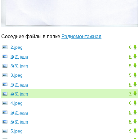
Соседние файлы в папке
Радиомонтажная
2.jpeg
6
3(2).jpeg
6
3(3).jpeg
5
3.jpeg
5
4(2).jpeg
6
4(3).jpeg
7
4.jpeg
6
5(2).jpeg
5
5(3).jpeg
5
5.jpeg
9