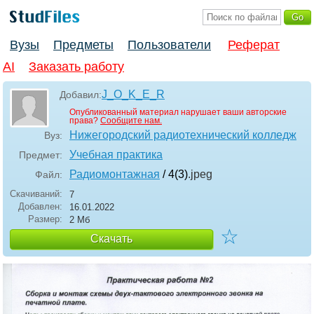
Вузы
Предметы
Пользователи
Реферат
AI
Заказать работу
J_O_K_E_R
Добавил:
Опубликованный материал нарушает ваши авторские
права?
Сообщите нам.
Нижегородский радиотехнический колледж
Вуз:
Учебная практика
Предмет:
Радиомонтажная
/ 4(3)
.jpeg
Файл:
Скачиваний:
7
Добавлен:
16.01.2022
Размер:
2 Мб
☆
Скачать