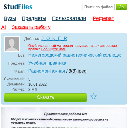
Вузы
Предметы
Пользователи
Реферат
AI
Заказать работу
J_O_K_E_R
Добавил:
Опубликованный материал нарушает ваши авторские
права?
Сообщите нам.
Нижегородский радиотехнический колледж
Вуз:
Учебная практика
Предмет:
Радиомонтажная
/ 3(3)
.jpeg
Файл:
Скачиваний:
5
Добавлен:
16.01.2022
Размер:
2 Мб
☆
Скачать