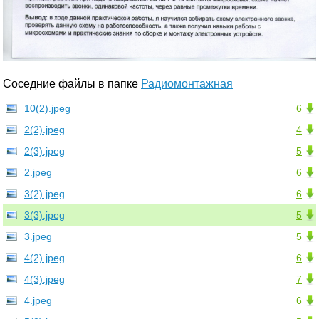
Соседние файлы в папке
Радиомонтажная
10(2).jpeg
6
2(2).jpeg
4
2(3).jpeg
5
2.jpeg
6
3(2).jpeg
6
3(3).jpeg
5
3.jpeg
5
4(2).jpeg
6
4(3).jpeg
7
4.jpeg
6