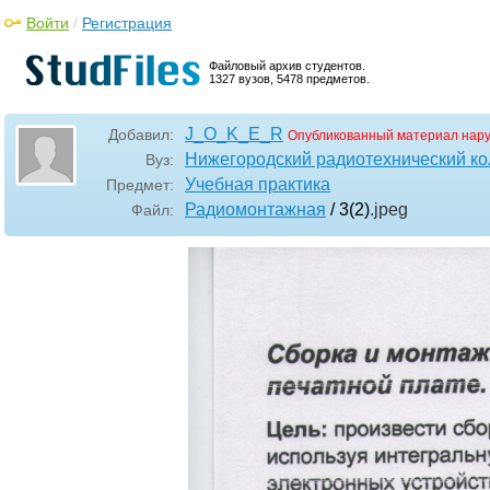
Войти
/
Регистрация
Файловый архив студентов.
1327 вузов, 5478 предметов.
J_O_K_E_R
Добавил:
Опубликованный материал нар
Нижегородский радиотехнический к
Вуз:
Учебная практика
Предмет:
Радиомонтажная
/ 3(2)
.jpeg
Файл: