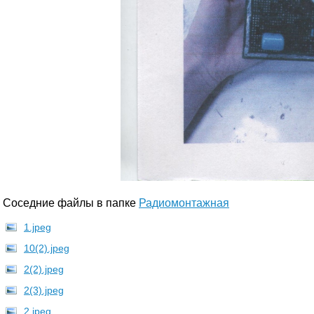
Соседние файлы в папке
Радиомонтажная
1.jpeg
10(2).jpeg
2(2).jpeg
2(3).jpeg
2.jpeg