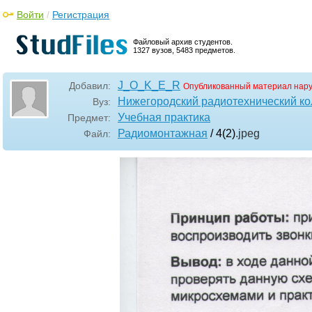
Войти
/
Регистрация
Файловый архив студентов.
1327 вузов, 5483 предметов.
J_O_K_E_R
Добавил:
Опубликованный материал нар
Нижегородский радиотехнический к
Вуз:
Учебная практика
Предмет:
Радиомонтажная
/ 4(2)
.jpeg
Файл: