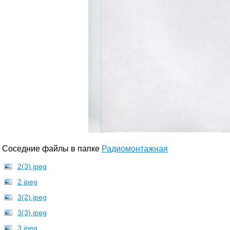
Соседние файлы в папке
Радиомонтажная
2(3).jpeg
2.jpeg
3(2).jpeg
3(3).jpeg
3.jpeg