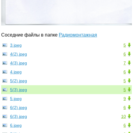
Соседние файлы в папке
Радиомонтажная
3.jpeg
5
4(2).jpeg
6
4(3).jpeg
7
4.jpeg
6
5(2).jpeg
5
5(3).jpeg
5
5.jpeg
9
6(2).jpeg
6
6(3).jpeg
10
6.jpeg
6