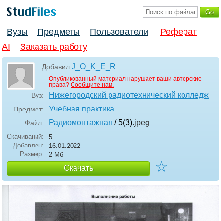
Вузы
Предметы
Пользователи
Реферат
AI
Заказать работу
J_O_K_E_R
Добавил:
Опубликованный материал нарушает ваши авторские
права?
Сообщите нам.
Нижегородский радиотехнический колледж
Вуз:
Учебная практика
Предмет:
Радиомонтажная
/ 5(3)
.jpeg
Файл:
Скачиваний:
5
Добавлен:
16.01.2022
Размер:
2 Мб
☆
Скачать