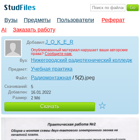
Вузы
Предметы
Пользователи
Реферат
AI
Заказать работу
J_O_K_E_R
Добавил:
Опубликованный материал нарушает ваши авторские
права?
Сообщите нам.
Нижегородский радиотехнический колледж
Вуз:
Учебная практика
Предмет:
Радиомонтажная
/ 5(2)
.jpeg
Файл:
Скачиваний:
5
Добавлен:
16.01.2022
Размер:
2 Мб
☆
Скачать