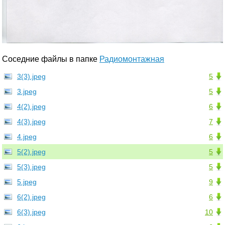
Соседние файлы в папке
Радиомонтажная
3(3).jpeg
5
3.jpeg
5
4(2).jpeg
6
4(3).jpeg
7
4.jpeg
6
5(2).jpeg
5
5(3).jpeg
5
5.jpeg
9
6(2).jpeg
6
6(3).jpeg
10