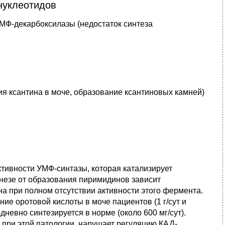
нуклеотидов
МФ-декарбоксилазы (недостаток синтеза
я ксантина в моче, образование ксантиновых камней)
тивности УМФ-синтазы, которая катализирует
незе от образования пиримидинов зависит
а при полном отсутствии активности этого фермента.
ие оротовой кислоты в моче пациентов (1 г/сут и
дневно синтезируется в норме (около 600 мг/сут).
при этой патологии, нарушает регуляцию КАД-