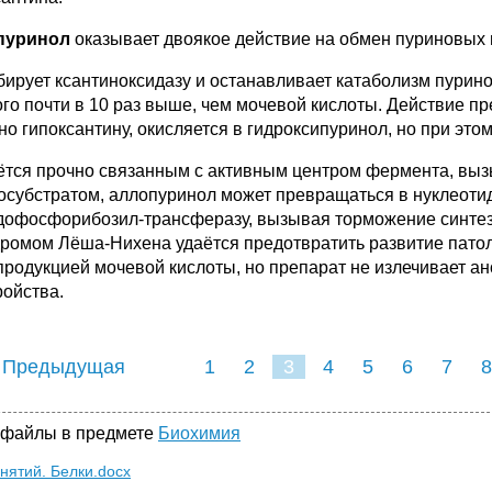
пуринол
оказывает двоякое действие на обмен пуриновых 
ибирует ксантиноксидазу и останавливает катаболизм пурин
ого почти в 10 раз выше, чем мочевой кислоты. Действие пр
но гипоксантину, окисляется в гидроксипуринол, но при это
аётся прочно связанным с активным центром фермента, вызы
осубстратом, аллопуринол может превращаться в нуклеотид
дофосфорибозил-трансферазу, вызывая торможение синтеза
дромом Лёша-Нихена удаётся предотвратить развитие патол
продукцией мочевой кислоты, но препарат не излечивает а
ройства.
 Предыдущая
1
2
3
4
5
6
7
8
 файлы в предмете
Биохимия
анятий. Белки.docx