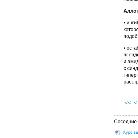
Алло
• инг
котор
подоб
• ост
псевд
и ами
с син
гипер
расст
<<
<
Соседние
Курс з