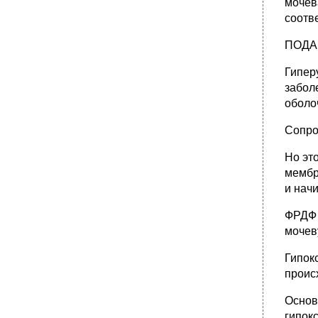
мочев
соотв
ПОДА
Гипер
забол
оболо
Сопро
Но эт
мембр
и нач
ФРДФ 
мочев
Гипок
проис
Основ
гипок