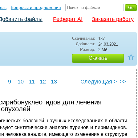
язь
Вопросы и предложения
Добавить файлы
Реферат AI
Заказать работу
Скачиваний:
137
Добавлен:
24.03.2021
Размер:
2 Мб
☆
Скачать
9
10
11
12
13
Следующая >
>>
сирибонуклеотидов для лечения
 опухолей
гических болезней, научных исследованиях в области
ьзуют синтетические аналоги пуринов и пиримидинов.
ли человека аналога, имеющего изменения в структуре