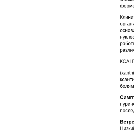
ферме
Клини
орган
основ
нукле
работ
разли
КСАН
(xanth
ксант
болям
Симп
пурин
после
Встр
Низки