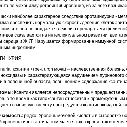
нта по механизму ретроингибирования, из-за чего возникае
чески наиболее характерное следствие оротацидурии - ме
изма обеспечить нормальную скорость деления клеток эритр
ании, что она не поддаётся лечению препаратами фолиево
отидов сказывается на интеллектуальном развитии, двигат
ы сердца и ЖКТ. Нарушается формирование иммунной сист
чным инфекциям.
ТИНУРИЯ
inuria; ксантин +греч. uron моча) -- наследственная болез
иноксидазы и характеризующаяся нарушением пуринового 
и в поясничной области, повышением содержания ксантина 
томы
: Ксантин является непосредственным предшественни
ов, в то время как гипоксантин относится к промежуточным 
днего в мочевую кислоту опосредуется ксантиноксидазой, в
ечаемость
: редко. Уровень мочевой кислоты в сыворотке б
й уровень гипоксантина отмечается как в крови, так и в мо