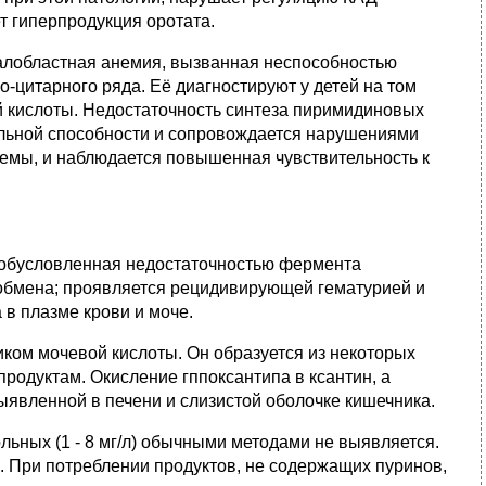
т гиперпродукция оротата.
галобластная анемия, вызванная неспособностью
о-цитарного ряда. Её диагностируют у детей на том
й кислоты. Недостаточность синтеза пиримидиновых
ельной способности и сопровождается нарушениями
емы, и наблюдается повышенная чувствительность к
нь, обусловленная недостаточностью фермента
обмена; проявляется рецидивирующей гематурией и
в плазме крови и моче.
ком мочевой кислоты. Он образуется из некоторых
продуктам. Окисление гппоксантипа в ксантин, а
ыявленной в печени и слизистой оболочке кишечника.
ольных (1 - 8 мг/л) обычными методами не выявляется.
че. При потреблении продуктов, не содержащих пуринов,