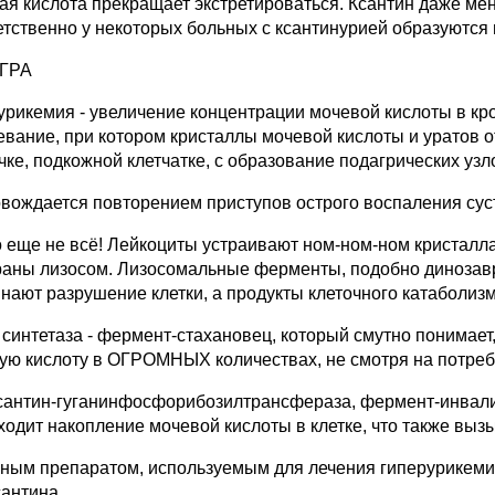
ая кислота прекращает экстретироваться. Ксантин даже мен
етственно у некоторых больных с ксантинурией образуются 
ГРА
урикемия - увеличение концентрации мочевой кислоты в кро
евание, при котором кристаллы мочевой кислоты и уратов 
чке, подкожной клетчатке, с образование подагрических узл
вождается повторением приступов острого воспаления суст
о еще не всё! Лейкоциты устраивают ном-ном-ном кристалла
аны лизосом. Лизосомальные ферменты, подобно динозавр
инают разрушение клетки, а продукты клеточного катаболиз
синтетаза - фермент-стахановец, который смутно понимает, 
ую кислоту в ОГРОМНЫХ количествах, не смотря на потребно
сантин-гуганинфосфорибозилтрансфераза, фермент-инвалид,
ходит накопление мочевой кислоты в клетке, что также вызы
ным препаратом, используемым для лечения гиперурикемии
сантина.