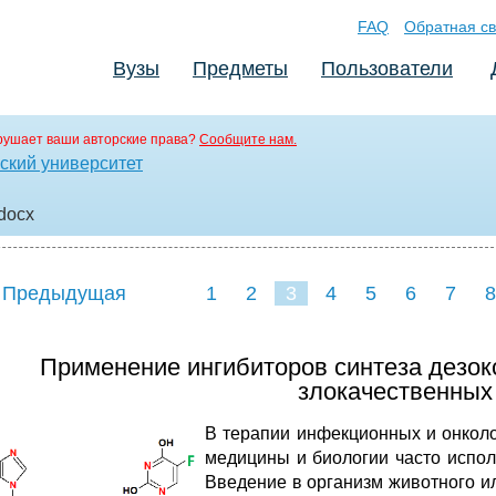
FAQ
Обратная св
Вузы
Предметы
Пользователи
рушает ваши авторские права?
Сообщите нам.
ский университет
.docx
 Предыдущая
1
2
3
4
5
6
7
8
Применение ингибиторов синтеза дезок
злокачественных
В
терапии инфекционных и онколо
медицины и биологии часто испол
Введение в организм животного и