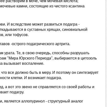
ее растворим в моче, чем мочевая кислота;
мочевые камни, состоящие из чистого ксантина
ви. И вследствие может развиться подагра -
откадываются в суставных хрящах, синовиальной
ов, или тофусов.
авов -острого подагрического артрита.
м урата. Те, в свою очередь, способны разрушать
ам "Мира Юрского Периода", выбираются в цитозоль
ма вызывает воспаление.
что все должно быть в меру. И поэтому он синтезирует
сти клетки. И возникает подагра.
 а вот это звено не справляется со своей работы и
вает подагру.
, является аллопуринол - структурный аналог