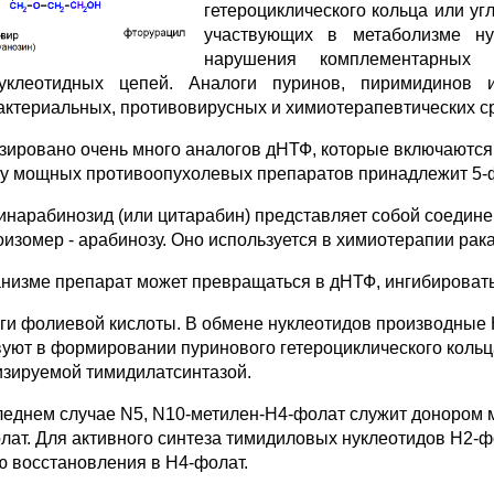
гетероциклического кольца или уг
участвующих в метаболизме ну
нарушения комплементарных 
уклеотидных цепей. Аналоги пуринов, пиримидинов
актериальных, противовирусных и химиотерапевтических с
зировано очень много аналогов дНТФ, которые включаются
лу мощных противоопухолевых препаратов принадлежит 5-фт
инарабинозид (или цитарабин) представляет собой соедине
оизомер - арабинозу. Оно используется в химиотерапии рака
анизме препарат может превращаться в дНТФ, ингибировать
ги фолиевой кислоты. В обмене нуклеотидов производные 
вуют в формировании пуринового гетероциклического кольц
изируемой тимидилатсинтазой.
леднем случае N5, N10-метилен-Н4-фолат служит донором м
лат. Для активного синтеза тимидиловых нуклеотидов Н2-ф
ю восстановления в Н4-фолат.