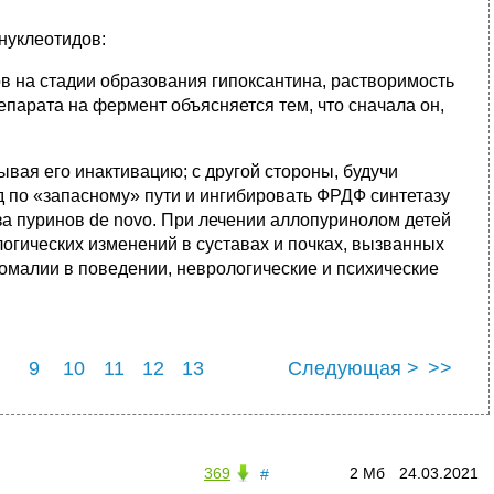
нуклеотидов:
ов на стадии образования гипоксантина, растворимость
епарата на фермент объясняется тем, что сначала он,
м
вая его инактивацию; с другой стороны, будучи
 по «запасному» пути и ингибировать ФРДФ синтетазу
 пуринов de novo. При лечении аллопуринолом детей
огических изменений в суставах и почках, вызванных
номалии в поведении, неврологические и психические
9
10
11
12
13
Следующая >
>>
369
2 Мб
24.03.2021
#