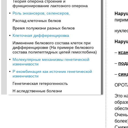
Теория оперона строение и
функционирование лактозного оперона
•
Роль энхансеров, селенсеров,
Нару
пирим
Распад клеточных белков
Время полужизни разных белков
нукле
•
Клеточная дифференцировка
Нару
Изменение белкового состава клеток при
дифференцировке (На примере белкового
состава полипеп­тидных цепей гемоглобина)
–
кса
•
Молекулярные механизмы генетической
–
под
изменчивости
•
Р екомбинация как источник генетической
–
син
изменчивости
Генетическая гетерогенность
ОРОТ
Н аследственные болезни
Это н
образ
обесп
Очень
более
Сниже