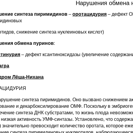
Нарушения обмена 
шение синтеза пиримидинов
–
оротацидурия
– дефект О
идиновых
отидов, снижение синтеза нуклеиновых кислот)
шения обмена пуринов
:
нтинурия
– дефект ксантиноксидазы (увеличение содержани
агра
дром Лёша-Нихана
АЦИДУРИЯ
арушение синтеза пиримидинов. Оно вызвано снижением ак
ование и декарбоксилирование ОМФ. Поскольку в эмбриоге
ечение синтеза ДНК субстратами, то жизнь плода невозможн
 низкая активность УМФ-синтазы. Установлено, что содержан
) значительно превосходит количество оротата, которое еже
ние синтеза пиримидиновых нуклеотидов, наблюдающееся 