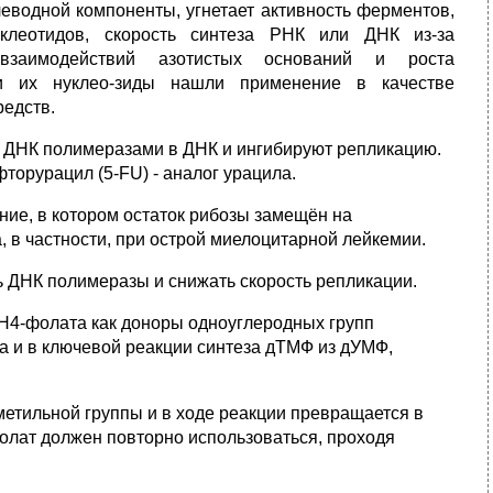
леводной компоненты, угнетает активность ферментов,
клеотидов, скорость синтеза РНК или ДНК из-за
взаимодействий азотистых оснований и роста
 и их нуклео-зиды нашли применение в качестве
редств.
 ДНК полимеразами в ДНК и ингибируют репликацию.
орурацил (5-FU) - аналог урацила.
ние, в котором остаток рибозы замещён на
, в частности, при острой миелоцитарной лейкемии.
 ДНК полимеразы и снижать скорость репликации.
Н4-фолата как доноры одноуглеродных групп
а и в ключевой реакции синтеза дТМФ из дУМФ,
етильной группы и в ходе реакции превращается в
олат должен повторно использоваться, проходя