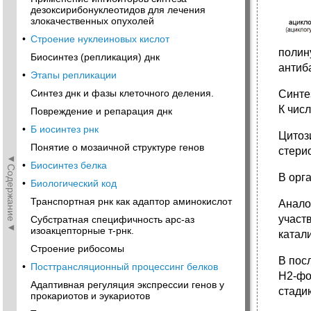
дезоксирибонуклеотидов для лечения
злокачественных опухолей
•
Строение нуклеиновых кислот
полин
Биосинтез (репликация) днк
антиб
•
Этапы репликации
Синтез днк и фазы клеточного деления.
Синте
К чис
Повреждение и репарация днк
•
Б иосинтез рнк
Цитоз
Понятие о мозаичной структуре генов
стери
◄Содержание◄
•
Биосинтез белка
В орг
•
Биологический код
Транспортная рнк как адаптор аминокислот
Анало
участ
Субстратная специфичность арс-аз
изоакцепторные т-рнк.
катал
Строение рибосомы
В пос
•
Посттрансляционный процессинг белков
Н2-фо
Адаптивная регуляция экспрессии генов у
стади
прокариотов и эукариотов