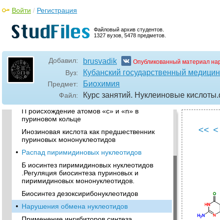
Войти
/
Регистрация
Файловый архив студентов.
1327 вузов, 5478 предметов.
Добавил:
brusvadik
Опубликованный материал на
•
Р аспад нуклеиновых кислот, нуклеазы
Кубанский государственный медицин
пищеварительного тракта и тканей.
Вуз:
Биохимия
Предмет:
Р аспад пуриновых нуклеотидов.
Курс занятий. Нуклеиновые кислоты
Файл:
Общие принципы синтеза мононуклеотидов
П роисхождение атомов «с» и «n» в
пуриновом кольце
<<
<
Инозиновая кислота как предшественник
пуриновых мононуклеотидов
•
Распад пиримидиновых нуклеотидов
Б иосинтез пиримидиновых нуклеотидов
.Регуляция биосинтеза пуриновых и
пиримидиновых мононуклеотидов.
Биосинтез дезоксирибонуклеотидов
•
Нарушения обмена нуклеотидов
Применение ингибиторов синтеза