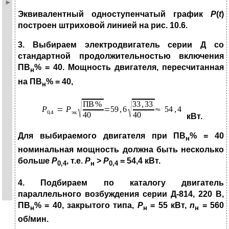
Эквивалентный одноступенчатый график
Р
(
t
)
построен штриховой линией на рис. 10.6.
3. Выбираем электродвигатель серии Д со
стандартной продолжительно­стью включе­ния
ПВ
% = 40. Мощность двигателя, пересчитанная
н
на ПВ
% = 40,
н
кВт.
Для выбираемого двигателя при ПВ
% = 40
н
номинальная мощность
должна быть несколь­ко
больше
Р
, т.е.
Р
>
Р
= 54,4 кВт.
0,4
н
0,4
4. Подбираем по каталогу двигатель
параллельного возбуждения серии Д-814, 220 В,
ПВ
% = 40, закрытого типа,
Р
= 55 кВт,
n
= 560
н
н
н
об/мин.