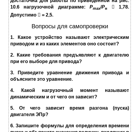
достаточна для работы по приведённой на рис.
10.6 нагрузочной диаграм­ме:
Р
/
Р

1,78
.
ma
x
н
Допустимо

= 2,5
.
Вопросы для самопроверки
1
. Какое
устройство
называют
электрическим
приводом
и из каких элементов оно сос­тоит?
2
. Какие
требования
предъявляют
к двигателю
при его выборе для привода?
3
. Приведите
уравнение движения привода
и
объясните это уравнение.
4
. Какой
нагрузочный момент называют
динамическим
и от чего он зависит?
5
.
От чего зависит
время разгона
(
пуска
)
двигателя ЭПр?
6
. Запишите
формулы для определения времени