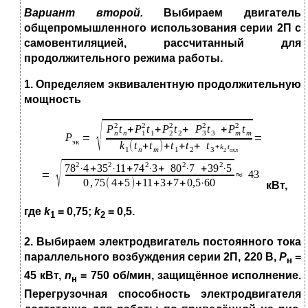
Вариант второй
.
Выбираем двигатель
общепромышленного использования серии 2П с
самовентиляцией, рассчитанный для
продолжительного режима работы.
1
. Определяем эквивалентную продолжительную
мощность
кВт,
где
k
= 0,75
;
k
= 0,5
.
1
2
2. Выбираем электродвигатель постоянного тока
параллельного возбуждения серии
2П
,
220 В
,
Р
=
н
45 кВт
,
n
= 750 об/мин
, защищённое исполнение.
н
Перегрузочная способность электродвигателя