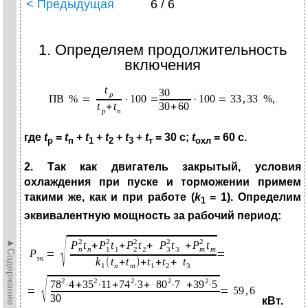
< Предыдущая
6 / 6
1. Определяем продолжительность
включения
где
t
=
t
+
t
+
t
+
t
+
t
= 30 с
;
t
= 60 с
.
р
п
1
2
3
т
охл
2. Так как двигатель закрытый, условия
охлаждения при пуске и торможении примем
такими же, как и при работе (
k
= 1
). Определим
1
эквивалентную мощность за рабочий период:
►Содержание►
кВт.