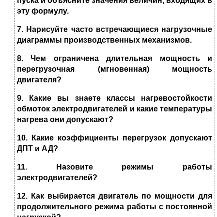
пуска
и объясните значения величин, входящих в
эту формулу.
7
. Нарисуйте часто встречающиеся
нагрузочные
диаграммы
производственных механизмов.
8
. Чем ограничена
длительная мощность и
перегрузочная
(мгновенная) мощность
двигателя?
9
. Какие вы знаете
классы нагревостойкости
обмоток электродвигателей
и какие температуры
нагрева они допускают?
10.
Какие
коэффициенты перегрузок
допускают
ДПТ и АД?
11
. Назовите
режимы работы
электродвигателей
?
12
. Как выбирается
двигатель по мощности для
продолжительного режима
работы с постоянной