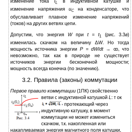
изменение тока
i
в индуктивной катушке и
L
изменение напряжения
u
на конденсаторе, что
C
обуславливает плавное изменение напряжений
(токов) на­­­­­­ дру­­гих ветвях цепи.
Допустим, что энергия
W
при
t
=
t
(рис. 3.3
в
)
1
изменилась скачком на величину Δ
W
. Но тогда
мощность источника энергии
P = dW
/
dt
→
ꝏ, что
невозможно, так как в природе не существует
источников энергии бесконечной мощности;
мощность всегда конечна (по значению).
3.2. Правила (законы) коммутации
Первое правило коммутации
(1ПК) свойственно
ветви с индуктивной катушкой
L
: т
ок
протекающий через
индуктивную катушку, в момент
коммутации не может измениться
скачком, т.к. накопленная или
накапливаемая энергия магнитного поля катушки,