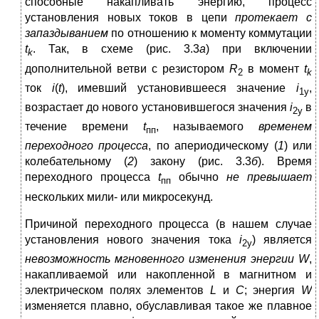
способные накапливать энергию, процесс
установления новых токов в цепи
протекает с
запаздыванием
по отношению к моменту коммутации
t
. Так, в схеме (рис. 3.3
a
) при включении
k
дополнительной ветви с резистором
R
в момент
t
2
k
ток
i
(
t
), имевший установившееся значение
i
,
1у
возрастает до нового установившегося значения
i
в
2у
течение времени
t
, называемого
временем
пп
переходного
процесса
, по апериодиче­­ско­­­му (
1
) или
колебательному (
2
) закону (рис. 3.3
б
). Время
переходного процесса
t
обы­чно
не превышает
пп
нескольких мили- или микросекунд.
Причиной переходного процесса (в нашем случае
установления нового значения тока
i
) является
2у
невозможность мгновенного изменения энергии W
,
накапливаемой или накопленной в магнитном и
электрическом полях элементов
L
и
C
; энергия
W
изменяется пла­вно, обуславливая такое же плавное