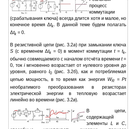
процесс
коммутации
(срабатывания ключа) всегда длится хотя и малое, но
конечное время Δ
t
. В данной теме будем полагать
k
Δ
t
= 0.
k
В резистивной цепи (рис. 3.2
a
) при замыкании ключа
S
(с временем Δ
t
= 0) в момент коммутации
t = t
,
k
k
обычно совмещаемого с началом отсчёта времени
t
=
0, ток
i
мгновенно возрастает от нулевого уровня до
уровня, равного
I
(рис. 3.2
б
), как и потребляемая
0
цепью мощность, в то время как энергия
W
=
Pt
R
необратимого преобразования в резисторах
электрической энергии в тепловую возрастает
линейно во времени (рис. 3.2
в
).
В цепи,
содержащей
элементы
L
и
C
,