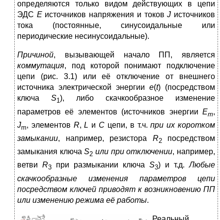
определяются только видом действующих в цепи
ЭДС
Е
источников напряжения и токов
J
источников
тока (постоянные, синусоидальные или
периодические несинусоидальные).
Причиной
, вызывающей начало ПП, является
коммутация
, под которой понимают подключение
цепи (рис. 3.1) или её отключение от внешнего
источника электрической энергии
e
(
t
) (посредством
ключа
S
), либо скачкообразное изменение
1
параметров её элементов (источников энергии
E
,
m
J
, элементов
R
,
L
и
C
цепи, в т.ч.
при их коротком
m
замыкании
, например, резистора
R
посредством
2
замыкания ключа
S
или при отключении
, например,
2
ветви
R
при размыкании ключа
S
) и т.д.
Любые
3
3
скачкообразные изменения параметров цепи
посредством ключей приводят к возникновению ПП
или изменению режима её работы
.
Реальный