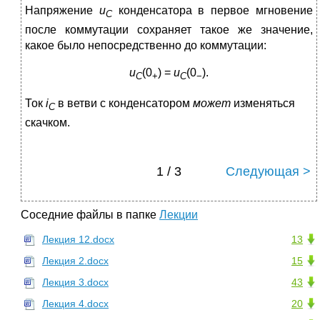
Напряжение
u
конденсатора в первое мгновение
C
после коммутации сохраняет такое же значение,
какое было непосредственно до коммутации:
u
(0
) =
u
(0
).
C
+
C
−
Ток
i
в ветви с конденсатором
может
изменяться
C
скачком.
1 / 3
Следующая >
Соседние файлы в папке
Лекции
Лекция 12.docx
13
Лекция 2.docx
15
Лекция 3.docx
43
Лекция 4.docx
20