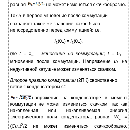
равная
не может изменяться скачкообразно.
Ток
i
в первое мгновение после коммутации
L
сохраняет такое же значение, какое было
непосредственно перед коммутацией: т.е.
i
(0
) =
i
(0
),
L
+
L
−
где
t
= 0
–
мгновение до коммутации
;
t
= 0
–
–
+
мгновение после коммутации. Напряжение
u
на
L
индуктивной катушке может изменяться скачком.
Второе правило коммутации
(2ПК) свойственно
ветви с конденсатором
С
:
напряжение на конденсаторе в момент
коммутации не может измениться скачком, так как
накопленная или накапливаемая энергия
электрического поля конденсатора, равная
W
=
С
2
(
Cu
)
/2 не может изменяться скачкообразно.
c