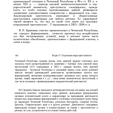
криминальной ситуации в Чеченской Республике в 90-х гг. XX в. и
начале XXI в. — периода высокой антиконституционной и тер­
рористической активности, преступность «складывалась, прежде
всего, из особо опасных противоправных деяний, являющихся
элементами противостояния сепаратистов с федеральной вла­ стью.
Анализируемая преступность охватывает и общеуголовные
преступления, характерные для любого региона. Ее характерной
чертой является то, что она по своей сути имеет все признаки
1
вооруженной преступности»
. У опрошенных в 2003—2004 гг. в
1
В. П. Кравченко отмстил применительно к Чеченской Республике,
что «процесс формирования... личности протекал под воздействием
осо­ бых экстремальных условий, когда в регионе имело место
политическое обособление, противостояние с федеральной властью, а
затем и воору-
Раздел V. Отдельные виды преступности
892
Чеченской Республике граждан боязнь стать жертвой террори­ стического акта
оказалась более распространенной по сравнению с боязнью стать жертвой иных
преступлений (41% опрошенных в 2003 г. граждан боялись стать жертвой
терроризма)
1
. Чеченская Республика в указанный период стала полем активной
многоас­ пектной криминальной деятельности организованных преступ­ ных
формирований, интенсивно функционирующего криминаль­ ного рынка (оборота
оружия, людей, наркотиков и т. д.)
2
, совер­ шения экономических преступлений, в
том числе связанных с финансированием террористической деятельности
1
.
На Северном Кавказе проводится антитеррористическая опе­ рация, под которой
понимается комплекс специальных меро­ приятий, проводимых федеральными
органами исполнительной власти и направленных на прекращение деятельности
незакон­ ных вооруженных формирований и устойчивых вооруженных групп (банд)
на территории Чеченской Республики, республик Ингушетия, Северная Осетия,
Дагестан, Ставропольского края и в других регионах. Деятельность сотрудников
правоохрани­ тельных органов и военнослужащих по борьбе с преступностью в
регионе, по сути, осуществляется в условиях боевых дейст­ вий.