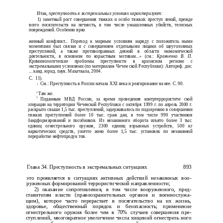
Итак,
преступность в экстремальных условиях характеризуют:
1) заметный рост совершения тяжких и особо тяжких преступ­ лений, прежде
всего посягательств на личность, в том числе умышленных убийств, телесных
повреждений. Особенно ярко
женный конфликт... Переход к мирным условиям наряду с положитель­ ными
моментами был связан и с совершением отдельными лицами об­ щеуголовных
преступлений, а также противоправных деяний в области экономической
деятельности, в основном по корыстным мотивам...» (см.:
Кравченко В. П.
Криминологические проблемы преступности в кризисном регионе с
экстремальными условиями (по материалам Чечен­ ской Республики): Автореф. дис.
... канд. юрид. паук. Махачкала, 2004.
С.
11).
См.: Преступность в России начала XXI века и реагирование на нее. С. 90.
1
2
Там же.
3
Поданным МВД России, за время проведения контртеррористиче­ ской
операции на территории Чеченской Республики с октября 1999 г. по апрель 2000 г.
раскрыто свыше 1,5 тыс. преступлений, задерживалось по подозрению в совершении
тяжких преступлений более 10 тыс. граж­ дан, в том числе 990 участников
бандформирований и пособников. Из незаконного оборота изъято более 3 тыс.
единиц огнестрельного оружия, 2300 единиц взрывных устройств, 500 кг
наркотических средств, уничто­ жено более 1,5 тыс. установок по незаконной
переработке нефтепродук­ тов.
Глава 34. Преступность в экстремальных ситуациях
893
это проявляется в ситуациях активных действий незаконных воо­
руженных формирований террористической направленности;
2) оказание сопротивления, в том числе вооруженного, пред­
ставителям власти (правоохранительных органов и военнослужа­
щим), которое часто перерастает в посягательство на их жизнь,
здоровье, общественный порядок и безопасность; применение
огнестрельного оружия более чем в 70% случаев совершения пре­
ступлений, многократное увеличение числа хищений огнестрель­ ного