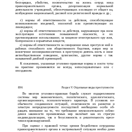
беспорядки, убийство, посягательство на жизнь сотруд­ ника
правоохранительного органа, дезорганизация нормальной
деятельности учреждений, обеспечивающих изоляцию от общест­ ва,
возбуждение национальной, расовой или религиозной вражды и др.;
г) нормы об ответственности за действия, способствующие
возникновению эпидемий, эпизоотий или препятствующие их
ликвидации;
д) нормы об ответственности за действия, нарушающие пра­ вила
эксплуатации источников повышенной опасности, и их
противоправное использование; за хищение огнестрельного ору­ жия,
боеприпасов и взрывчатых веществ;
е) нормы об ответственности за совершение иных преступле­ ний в
районах стихийного или общественного бедствия, напри­ мер за
вовлечение несовершеннолетних в преступную деятель­ ность и иное
антиобщественное поведение, хулиганство, другие нормы с так
называемой двойной превенцией.
К сожалению, указанные уголовно-правовые нормы и инсти­ туты
на практике применяются не всегда, непоследовательно или с
опозданием.
896
Раздел V. Отдельные виды преступности
Во многом уголовно-правовая борьба служит подкреплением
системы мер экономического, политического, идеологического,
организационного, психологического характера. В условиях не­
обычности создавшихся ситуаций, спонтанности их развития и
зачастую непредсказуемости последствий необходимо особо об­
ращать внимание на то, что требование неукоснительного соблю­
дения законности применяемых мер включает как их строгую
индивидуализацию, так и безусловность и решительность пресе­
чения правонарушений.
При оценке с правовой точки зрения бездействия сотрудника
правоохранительного органа в экстремальной ситуации необхо­ димо