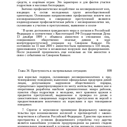
средств, к азартным играм. Это характерно и для фактов участия
подростков в массовых беспорядках.
Значимо профилактическое воздействие на несовершеннолет­ них,
входящих в состав молодежных групп антиобщественной
ориентации. Основными направлениями профилактики вовлече­ ния
несовершеннолетних в совершение преступлений являются
индивидуальная профилактическая работа с несовершеннолетни­ ми,
склонными к участию в преступлениях; выявление и изоля-
1
В целях достижения гражданского мира и согласия в Российской
Федерации в соответствии с Конституцией РФ Государственная Дума
13 декабря 1999 г. объявила амнистию в отношении лиц,
совершивших общественно опасные деяния в ходе
контртсррористичсской операции на Северном Кавказе. По
состоянию на 15 мая 2000 г. амнистия была применена к 150 лицам,
принимавшим участие в незаконных вооружен­ ных формированиях.
После указанной принималось еще несколько ак­ тов амнистии в
связи с событиями на Северном Кавказе.
Глава 34. Преступность в экстремальных ситуациях
899
ция взрослых лидеров, склоняющих несовершеннолетних к про­
тивоправному поведению; вынесение официальных предупреж­ дений
лицам, допускающим нарушения общественного порядка,
отрицательно характеризующимся по месту жительства; выявле­ ние и
оперативная разработка наиболее криминогенных микро­ районов,
пунктов сбора подростков и молодежи, мест хранения оружия и
предметов преступлений; выдвижение и проверка по делам о
самостоятельно совершенных подростками преступлени­ ях версий о
предшествовавшем вовлечении их взрослыми в про­ тивоправное
поведение.
7. Строгое и неуклонное применение федерального законода­
тельства при возникновении коллизий и противоречий с законо­
творчеством в субъектах Российской Федерации. Единство пра­ вового
пространства в условиях федеративного устройства госу­ дарства
является важнейшим условием предупреждения на ранних стадиях
криминальных проявлений в условиях экстре­ мальности социального