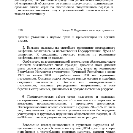
достоверном, наступательном доведе­ нии до населения информации
об оперативной обстановке, со­ стоянии преступности, принимаемых
органами власти мерах по обеспечению общественного порядка и
привлечению виновных лиц к установленной ответственности, а
также в воспитании у
898
Раздел V. Отдельные виды преступности
граждан уважения к нормам права и применяющим их органам
власти.
5. Большие надежды на скорейшее разрешение вооруженного
конфликта возлагались на постановления Государственной Думы об
амнистиях. К сожалению, заметного влияния на разрешение
1
конфликта амнистии не оказали
.
Особенность правоохранительной деятельности обусловлена также
наличием значительного числа граждан, временно поки­ дающих
места своего постоянного проживания. Так, только на территорию
Республики Ингушетия с территории Чеченской Республики в конце
1999 — начале 2000 г. прибыло около 200 тыс. временных
переселенцев. Основная задача государст­ венных органов в подобных
ситуациях заключается в обеспече­ нии жизнедеятельности
переселенцев, законном распределении направляемых в зону
бедствия материальных, финансовых и продовольственных ресурсов.
6. Профилактическая работа среди подростков и молодежи,
своевременное применение нормы об ответственности взрослых за
вовлечение несовершеннолетних в преступную деятельность.
Несовершеннолетние обычно составляют в среднем 30—50% от числа
лиц, совершающих преступления в условиях массовых бес­ порядков,
участвующих в групповых нарушениях общественного порядка, и 15
—20% — от числа осужденных по данной категории дел.
Вовлечение несовершеннолетних в групповые нарушения об­
щественного порядка в большинстве случаев (60%) происходит через
приобщение к употреблению спиртных напитков, наркоти­ ческих