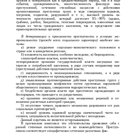
оружия и боеприпасов как в предшествующий период, так и в ходе
события; одновременность, многочисленность фиксируе­ мых
преступлений, сочетание стихийных эксцессов с действиями
организованных преступных групп в ходе совершения взрывов,
погромов, поджогов, разрушений и т. п.; высокий уровень ла­
тентности преступлений, который достигает 85—90% (кражи,
грабежи, разбои, бандитизм, телесные повреждения, наносимые как
лицам из числа гражданского населения, так и представите­ лям
правоохранительных органов).
В детерминации и причинности преступности в условиях экс­
тремальности (прежде всего социального характера) наиболее зна­
чимы:
а) резкое ухудшение социально-экономического положения в
стране или в конкретном регионе;
б) незанятость населения, особенно молодежи; в) бюрократизм,
злоупотребление властью, взяточничество,
игнорирование органами государственной власти насущных ин­
тересов и потребностей населения, в ряде случаев неправомер­ ные
(преступные) действия представителей власти;
г) напряженность в межнациональных отношениях, а в ряде
случаев искусственное ее провоцирование;
д) умышленные противоправные действия преступных групп с
целью провоцирования конфликтов путем групповых нарушений
общественного порядка, совершения террористических актов;
е) бездействие органов власти при пресечении зарождающих­ ся
беспорядков, что приводит к их разрастанию;
ж) принятие несправедливых или незаконных решений в от­
ношении различных категорий граждан;
3) отсутствие четкого правового механизма разрешения ост­ рых
социальных противоречий;
и) низкий уровень правовой культуры значительной части на­
селения, запущенность воспитательной работы с молодежью.
Данный перечень не является исчерпывающим.
В причинном комплексе эти обстоятельства проявляют себя с
разной степенью интенсивности и во взаимодействии. Преступ­
лению соответствует специфическое сочетание различных фак-