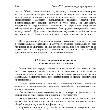
894
Раздел V. Отдельные виды преступности
торов. Обман, несправедливость, корысть, а часто и противоправ­
ность разрешения острых конфликтных ситуаций — это потенци­
альные факторы, способствующие возникновению стихийных, порой
справедливых массовых выступлений граждан. Задача пра­
воохранительных органов состоит в том, чтобы не допустить
перерастания недовольства населения в групповые нарушения
общественного порядка, массовые беспорядки, совершение иных
преступлений. Для этого необходимо неуклонное соблюдение и
своевременное, гласное и адекватное ситуации применение за­ кона.
Непосредственной причиной каждого конкретного преступле­ ния
в экстремальной ситуации выступает сложное взаимодейст­ вие
личности и социальной среды (обстановки). Все это находит свое
отражение в конкретной жизненной ситуации, в которой
преднамеренно или случайно оказывается человек.
§
2. Предупреждение преступности
в
экстремальных ситуациях
Эффективность предупреждения преступлений во многом за­
висит от уровня подготовленности сотрудников к действиям в
сложных, конфликтных ситуациях, знания законодательства и умения
максимально использовать его возможности в целях обеспечения
правопорядка.
Целями применения уголовного и административного законода­
тельства в экстремальных ситуациях природного и социального ха­
рактера являются:
обеспечение охраны законных прав и интересов физических и
юридических лиц, интересов общества и государства;
стимулирование законопослушного поведения субъектов пра­
воотношений, пресечение противоправного поведения, организа­ ция
общей и индивидуальной профилактики;
устранение причин и условий возникновения ситуации, вы­