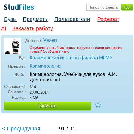
Вузы
Предметы
Пользователи
Реферат
AI
Заказать работу
Vezen
Добавил:
Опубликованный материал нарушает ваши авторские
права?
Сообщите нам.
Коломенский институт филиал МГМУ
Вуз:
Криминология
Предмет:
Криминология. Учебник для вузов. А.И.
Файл:
Долговая.
.pdf
Скачиваний:
314
Добавлен:
20.06.2014
Размер:
4 Мб
☆
Скачать
< Предыдущая
91 / 91