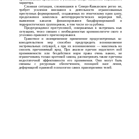
характера.
Сложная ситуация, сложившаяся в Северо-Кавказском регио­ не,
требует усиления внимания к деятельности огранизованных
преступных формирований, создаваемых по этническому прин­ ципу,
продолжения комплекса антитеррористических мероприя­ тий,
выявления каналов финансирования бандформирований и
террористических группировок, в том числе из-за рубежа.
Предупреждение преступлений, совершаемых в экстремаль­ ных
ситуациях, тесно связано с необходимостью криминологиче­ ского и
уголовно-правового прогнозирования.
Грамотное и своевременное применение предусмотренных за­
конодательством мер способно предупредить возникновение
экстремальных ситуаций, а при их возникновении — максималь­ но
снизить причиняемый вред. При анализе причин недостаточ­ ной
применяемости или бездействия норм права очень важно, не
ограничиваясь только критикой закона, рассматривать также причины
недостаточной эффективности его применения. Они могут быть
связаны с ресурсным обеспечением, позицией насе­ ления,
деформацией правовой психологии самих правопримени­ телей.