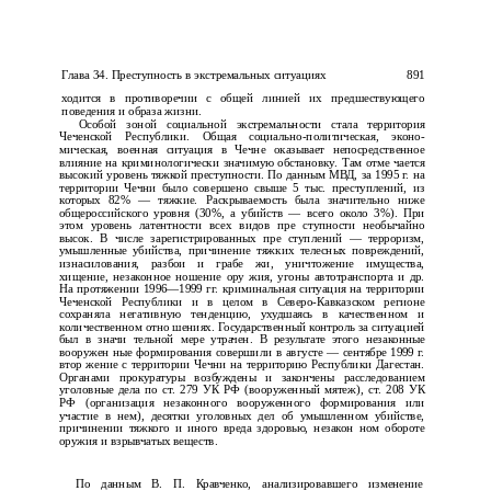
Глава 34. Преступность в экстремальных ситуациях
891
ходится в противоречии с общей линией их предшествующего
поведения и образа жизни.
Особой зоной социальной экстремальности стала территория
Чеченской Республики. Общая социально-политическая, эконо­
мическая, военная ситуация в Чечне оказывает непосредственное
влияние на криминологически значимую обстановку. Там отме­ чается
высокий уровень тяжкой преступности. По данным МВД, за 1995 г. на
территории Чечни было совершено свыше 5 тыс. преступлений, из
которых 82% — тяжкие. Раскрываемость была значительно ниже
общероссийского уровня (30%, а убийств — всего около 3%). При
этом уровень латентности всех видов пре­ ступности необычайно
высок. В числе зарегистрированных пре­ ступлений — терроризм,
умышленные убийства, причинение тяжких телесных повреждений,
изнасилования, разбои и грабе­ жи, уничтожение имущества,
хищение, незаконное ношение ору­ жия, угоны автотранспорта и др.
На протяжении 1996—1999 гг. криминальная ситуация на территории
Чеченской Республики и в целом в Северо-Кавказском регионе
сохраняла негативную тенденцию, ухудшаясь в качественном и
количественном отно­ шениях. Государственный контроль за ситуацией
был в значи­ тельной мере утрачен. В результате этого незаконные
вооружен­ ные формирования совершили в августе — сентябре 1999 г.
втор­ жение с территории Чечни на территорию Республики Дагестан.
Органами прокуратуры возбуждены и закончены расследованием
уголовные дела по ст. 279 УК РФ (вооруженный мятеж), ст. 208 УК
РФ (организация незаконного вооруженного формирования или
участие в нем), десятки уголовных дел об умышленном убийстве,
причинении тяжкого и иного вреда здоровью, незакон­ ном обороте
оружия и взрывчатых веществ.
По данным В. П. Кравченко, анализировавшего изменение