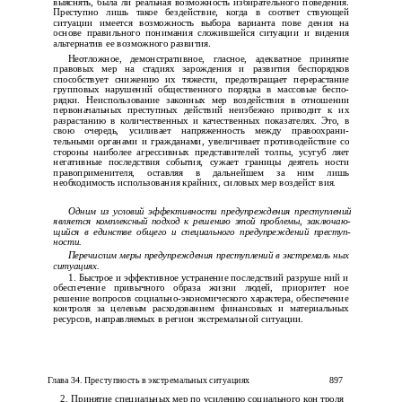
выяснять, была ли реальная возможность избирательного поведения.
Преступно лишь такое бездействие, когда в соответ­ ствующей
ситуации имеется возможность выбора варианта пове­ дения на
основе правильного понимания сложившейся ситуации и видения
альтернатив ее возможного развития.
Неотложное, демонстративное, гласное, адекватное принятие
правовых мер на стадиях зарождения и развития беспорядков
способствует снижению их тяжести, предотвращает перерастание
групповых нарушений общественного порядка в массовые беспо­
рядки. Неиспользование законных мер воздействия в отношении
первоначальных преступных действий неизбежно приводит к их
разрастанию в количественных и качественных показателях. Это, в
свою очередь, усиливает напряженность между правоохрани­
тельными органами и гражданами, увеличивает противодействие со
стороны наиболее агрессивных представителей толпы, усугуб­ ляет
негативные последствия события, сужает границы деятель­ ности
правоприменителя, оставляя в дальнейшем за ним лишь
необходимость использования крайних, силовых мер воздейст­ вия.
Одним из условий эффективности предупреждения преступлений
является комплексный подход к решению этой проблемы, заключаю­
щийся в единстве общего и специального предупреждений преступ­
ности.
Перечислим меры предупреждения преступлений в экстремаль­ ных
ситуациях.
1. Быстрое и эффективное устранение последствий разруше­ ний и
обеспечение привычного образа жизни людей, приоритет­ ное
решение вопросов социально-экономического характера, обеспечение
контроля за целевым расходованием финансовых и материальных
ресурсов, направляемых в регион экстремальной ситуации.
Глава 34. Преступность в экстремальных ситуациях
897
2.
Принятие специальных мер по усилению социального кон­ троля