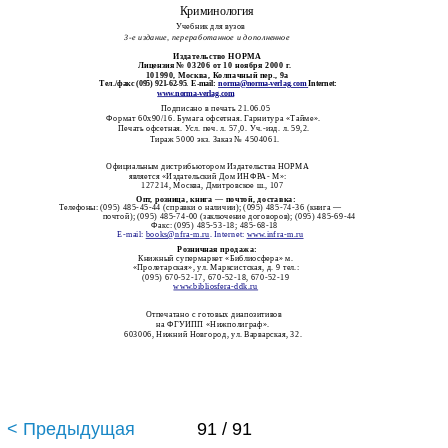
Криминология
Учебник для вузов
3-е издание, переработанное и дополненное
Издательство НОРМА
Лицензия № 03206 от 10 ноября 2000 г.
101990, Москва, Колпачный пер., 9а
Тел./факс (095) 921-62-95. E-mail:
norma@norma-verlag.com
Internet:
www.norma-verlag.com
Подписано в печать 21.06.05
Формат 60x90/16. Бумага офсетная. Гарнитура «Тайме».
Печать офсетная. Усл. печ. л. 57,0. Уч.-изд. л. 59,2.
Тираж 5000 экз. Заказ № 4504061.
Официальным дистрибьютором Издательства НОРМА
является «Издательский Дом ИНФРА- М»:
127214, Москва, Дмитровское ш., 107
Опт, розница, книга
—
почтой, доставка:
Телефоны: (095) 485-45-44 (справки о наличии); (095) 485-74-36 (книга —
почтой); (095) 485-74-00 (заключение договоров); (095) 485-69-44
Факс: (095) 485-53-18; 485-68-18
E-mail:
books@nfra
-m
.ru
.
Internet:
www.infra-m.ru
Розничная продажа:
Книжный супермаркет «Библиосфера» м.
«Пролетарская», ул. Марксистская, д. 9 тел.:
(095) 670-52-17, 670-52-18, 670-52-19
www.bibliosfera-ddk.ru
Отпечатано с готовых диапозитивов
на ФГУИПП «Нижполиграф».
603006, Нижний Новгород, ул. Варварская, 32.
< Предыдущая
91 / 91