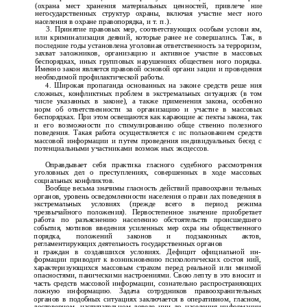
(охрана мест хранения материальных ценностей, привлече­ ние
негосударственных структур охраны, включая участие мест­ ного
населения в охране правопорядка, и т. п.).
3.
Принятие правовых мер, соответствующих особым услови­ ям,
или криминализация деяний, которые ранее не совершались. Так, в
последние годы установлена уголовная ответственность за терроризм,
захват заложников, организацию и активное участие в массовых
беспорядках, иных групповых нарушениях обществен­ ного порядка.
Именно закон является правовой основой органи­ зации и проведения
необходимой профилактической работы.
4.
Широкая пропаганда основанных на законе средств реше­ ния
сложных, конфликтных проблем в экстремальных ситуациях (в том
числе указанных в законе), а также применения закона, особенно
норм об ответственности за организацию и участие в массовых
беспорядках. При этом освещаются как карающие ас­ пекты закона, так
и его возможности по стимулированию обще­ ственно полезного
поведения. Такая работа осуществляется с ис­ пользованием средств
массовой информации и путем проведения индивидуальных бесед с
потенциальными участниками возмож­ ных эксцессов.
Оправдывает себя практика гласного судебного рассмотрения
уголовных дел о преступлениях, совершенных в ходе массовых
социальных конфликтов.
Вообще весьма значимы гласность действий правоохрани­ тельных
органов, уровень осведомленности населения о прави­ лах поведения в
экстремальных условиях (прежде всего в период режима
чрезвычайного положения). Первостепенное значение приобретает
работа по разъяснению населению обстоятельств происшедшего
события, мотивов введения усиленных мер охра­ ны общественного
порядка, положений законов и подзаконных актов,
регламентирующих деятельность государственных органов
и
граждан в создавшихся условиях. Дефицит официальной ин­
формации приводит к возникновению психологических состоя­ ний,
характеризующихся массовым страхом перед реальной или мнимой
опасностями, паническими настроениями. Свою лепту в это вносит и
часть средств массовой информации, сознательно распространяющих
ложную информацию. Задача сотрудников правоохранительных
органов в подобных ситуациях заключается в оперативном, гласном,