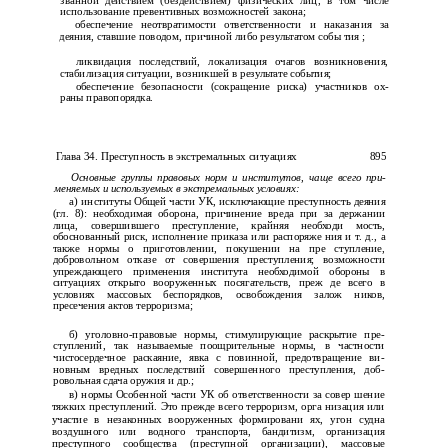
званной действием (бездействием) физических лиц, в том числе
использование превентивных возможностей закона;
обеспечение неотвратимости ответственности и наказания за
деяния, ставшие поводом, причиной либо результатом собы­ тия ;
ликвидация последствий, локализация очагов возникновения,
стабилизация ситуации, возникшей в результате события;
обеспечение безопасности (сокращение риска) участников ох­
раны правопорядка.
Глава 34. Преступность в экстремальных ситуациях
895
Основные группы правовых норм и институтов, чаще всего при­
меняемых и используемых в экстремальных условиях:
а) институты Общей части УК, исключающие преступность деяния
(гл. 8): необходимая оборона, причинение вреда при за­ держании
лица, совершившего преступление, крайняя необходи­ мость,
обоснованный риск, исполнение приказа или распоряже­ ния и т. д., а
также нормы о приготовлении, покушении на пре­ ступление,
добровольном отказе от совершения преступления; возможности
упреждающего применения института необходимой обороны в
ситуациях открыто вооруженных посягательств, преж­ де всего в
условиях массовых беспорядков, освобождения залож­ ников,
пресечения актов терроризма;
б) уголовно-правовые нормы, стимулирующие раскрытие пре­
ступлений, так называемые поощрительные нормы, в частности
чистосердечное раскаяние, явка с повинной, предотвращение ви­
новным вредных последствий совершенного преступления, доб­
ровольная сдача оружия и др.;
в) нормы Особенной части УК об ответственности за совер­ шение
тяжких преступлений. Это прежде всего терроризм, орга­ низация или
участие в незаконных вооруженных формировани­ ях, угон судна
воздушного или водного транспорта, бандитизм, организация
преступного сообщества (преступной организации), массовые