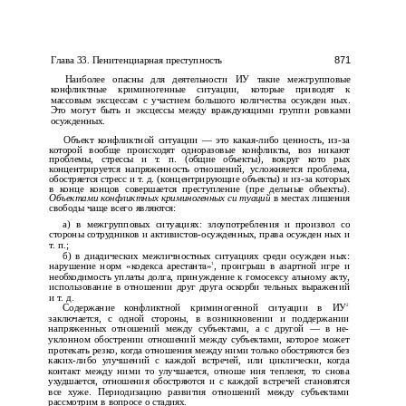
871
Глава 33. Пенитенциарная преступность
Наиболее опасны для деятельности ИУ такие межгрупповые
конфликтные криминогенные ситуации, которые приводят к
массовым эксцессам с участием большого количества осужден­ ных.
Это могут быть и эксцессы между враждующими группи­ ровками
осужденных.
Объект конфликтной ситуации — это какая-либо ценность, из-за
которой вообще происходят одноразовые конфликты, воз­ никают
проблемы, стрессы и т. п. (общие объекты), вокруг кото­ рых
концентрируется напряженность отношений, усложняется проблема,
обостряется стресс и т. д. (концентрирующие объекты) и из-за которых
в конце концов совершается преступление (пре­ дельные объекты).
Объектами конфликтных криминогенных си­ туаций
в местах лишения
свободы чаще всего являются:
а) в межгрупповых ситуациях: злоупотребления и произвол со
стороны сотрудников и активистов-осужденных, права осужден­ ных и
т. п.;
б) в диадических межличностных ситуациях среди осужден­ ных:
1
нарушение норм «кодекса арестанта»
, проигрыш в азартной игре и
необходимость уплаты долга, принуждение к гомосексу­ альному акту,
использование в отношении друг друга оскорби­ тельных выражений
и т. д.
2
Содержание конфликтной криминогенной ситуации в ИУ
заключается, с одной стороны, в возникновении и поддержании
напряженных отношений между субъектами, а с другой — в не­
уклонном обострении отношений между субъектами, которое может
протекать резко, когда отношения между ними только обостряются без
каких-либо улучшений с каждой встречей, или циклически, когда
контакт между ними то улучшается, отноше­ ния теплеют, то снова
ухудшается, отношения обостряются и с каждой встречей становятся
все хуже. Периодизацию развития отношений между субъектами
рассмотрим в вопросе о стадиях.