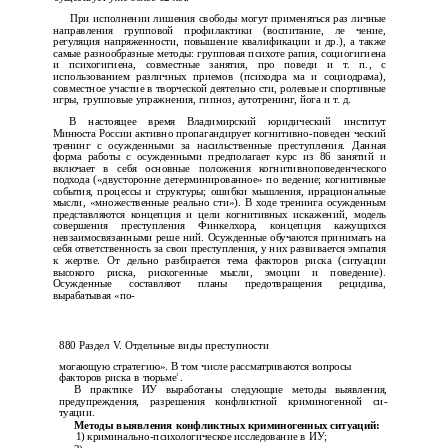
При исполнении лишения свободы могут применяться раз­ личные
направления групповой профилактики (воспитание, ле­ чение,
регуляция напряженности, повышение квалификации и др.), а также
самые разнообразные методы: групповая психоте­ рапия, социогигиена
и психогигиена, совместные занятия, про­ поведи и т. п., с
использованием различных приемов (психодра­ ма и социодрама),
совместное участие в творческой деятельно­ сти, ролевые и спортивные
игры, групповые упражнения, гипноз, аутотренинг, йога и т. д.
В настоящее время Владимирский юридический институт
Минюста России активно пропагандирует когнитивно-поведен­ ческий
тренинг с осужденными за насильственные преступления. Данная
форма работы с осужденными предполагает курс из 86 занятий и
включает в себя основные положения когнитивноповеденческого
подхода («двусторонне детерминированное» по­ ведение; когнитивные
события, процессы и структуры; ошибки мышления, иррациональные
мысли, «множественные реально­ сти»). В ходе тренинга осужденным
представляются концепция и цели когнитивных искажений, модель
совершения преступления Финкелхора, концепция кажущихся
невзаимосвязанными реше­ ний. Осужденные обучаются принимать на
себя ответственность за свои преступления, у них развивается эмпатия
к жертве. От­ дельно разбирается тема факторов риска (ситуации
высокого риска, рискогенные мысли, эмоции и поведение).
Осужденные составляют планы предотвращения рецидива,
вырабатывая «по-
880 Раздел V. Отдельные виды преступности
могающую стратегию». В том числе рассматриваются вопросы
1
факторов риска в тюрьме
.
В практике ИУ выработаны следующие методы выявления,
предупреждения, разрешения конфликтной криминогенной си­
туации.
Методы выявления конфликтных криминогенных ситуаций:
1)
криминально-психологическое
исследование в ИУ;