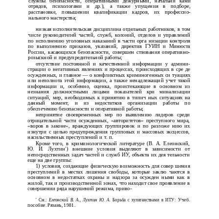
службы безопасности, оперативными дежурными, начальни­ ками
отрядов, психологами и др.), а также упущения в подборе,
расстановке, повышении квалификации кадров, их профессио­
нального мастерства;
низкая исполнительская дисциплина отдельных работников, в том
числе руководителей частей, служб, колоний, отделов и управлений
по исполнению уголовных наказаний в части орга­ низации контроля
по выполнению приказов, указаний, директив ГУИН и Минюста
России, касающихся безопасности, совершен­ ствования оперативно-
розыскной и предупредительной работы;
отсутствие постоянной и качественной информации у админи­
страции о негативных явлениях и процессах, происходящих в сре­ де
осужденных, и главное — о конфликтных криминогенных си­ туациях
или неполнота этой информации, а также ненадлежащий учет такой
информации и, особенно, оценка, проистекающие в основном из
незнания должностными лицами показателей кри­ минализации
ситуаций, мер, необходимых к принятию в типич­ ных ситуациях на
данный момент, и из недостатков организации работы по
обеспечению безопасности и оперативной работы;
непринятие своевременных мер по выявлению лидеров среди
отрицательной части осужденных, «авторитетов» преступного мира,
«воров в законе», враждующих группировок и по разложе­ нию их
изнутри с целью предупреждения групповых и массовых эксцессов,
насильственных преступлений и т. п.
Кроме того, в криминологической литературе (В. А. Елеонский,
1
Ю. И. Лухтин
) внешние условия выделяют в зависимости от
непосредственных задач частей и служб ИУ, объекта их дея­ тельности
еще на две группы:
1) условия, создающие физическую возможность для совер­ шения
преступлений в местах лишения свободы, которые заклю­ чаются в
основном в недостатках охраны и надзора за осужден­ ными как в
жилой, так и производственной зонах, что находит свое проявление в
совершении ряда нарушений режима, приво-
Учеб.
' См.:
Елеонский В. А., Лухтин Ю. А.
Борьба с хулиганствами в ИТУ:
пособие. Рязань, 1981.