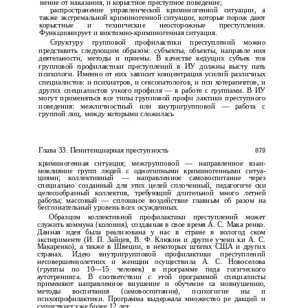
нение от наказания, и корыстное преступное поведение;
распространение управленческой криминогенной ситуации, а
также экстремальной криминогенной ситуации, которые порож­ дают
корыстные и технические неосторожные преступления.
Функционирует и виктимно-криминогенная ситуация.
Структуру групповой профилактики преступлений можно
представить следующим образом: субъекты, объекты, направле­ ния
деятельности, методы и приемы. В качестве ведущих субъек­ тов
групповой профилактики преступлений в ИУ должны высту­ пать
психологи. Именно от них зависит концентрация усилий различных
специалистов: и психиатров, и сексопатологов, и пси­ хотерапевтов, и
других специалистов узкого профиля — в работе с группами. В ИУ
могут применяться все типы групповой профи­ лактики преступного
поведения: межличностный или внутригрупповой — работа с
группой лиц, между которыми сложилась
Глава 33. Пенитенциарная преступность
879
криминогенная ситуация; межгрупповой — направленное взаи­
мовлияние групп людей с однотипными криминогенными ситуа­
циями; коллективный — направленное самовоспитание через
специально созданный для этих целей сплоченный, педагогиче­ ски
целесообразный коллектив, требующий длительной много­ летней
работы; массовый — сплошное воздействие главным об­ разом на
бессознательный уровень всех осужденных.
Образцом коллективной профилактики преступлений может
служить коммуна (колония), созданная в свое время А. С. Мака­ ренко.
Данная идея была реализована у нас в стране в вологод­ ском
эксперименте (И. П. Зайцев, В. Ф. Клюкин и другие учени­ ки А. С.
Макаренко), а также в Швеции, в некоторых штатах США и других
странах. Идею внутригрупповой профилактики преступлений
несовершеннолетних и женщин осуществила А. С. Новоселова
(группы по 10—15 человек) в программе педа­ гогического
аутотренинга. В соответствии с этой программой специалисты
применяют направленное внушение и обучение са­ мовнушению,
методы воспитания (самовоспитания), психогигие­ ны и
психопрофилактики. Программа выдержала множество ре­ дакций и
существует уже более 12 лет.