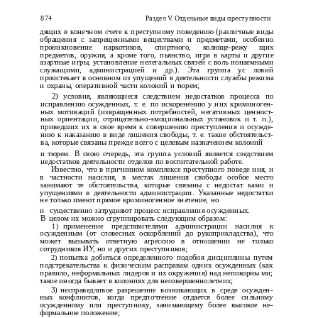
874
Раздел V. Отдельные виды преступности
дящих в конечном счете к преступному поведению (различные виды
обращения с запрещенными веществами и предметами, особенно
проникновение наркотиков, спиртного, колюще-режу­ щих
предметов, оружия, а кроме того, пьянство, игра в карты и другие
азартные игры, установление нелегальных связей с воль­ нонаемными
служащими, администрацией и др.). Эта группа ус­ ловий
проистекает в основном из упущений в деятельности службы режима
и охраны, оперативной части колоний и тюрем;
2) условия, являющиеся следствием недостатков процесса по
исправлению осужденных, т. е. по искоренению у них криминоген­
ных мотиваций (извращенных потребностей, негативных ценност­
ных ориентации, отрицательно-эмоциональных установок и т. п.),
приведших их в свое время к совершению преступления и осужде­
нию к наказанию в виде лишения свободы, т. е. такие обстоятельст­
ва, которые связаны прежде всего с целевым назначением колоний
и
тюрем. В свою очередь, эта группа условий является следствием
недостатков деятельности отделов по воспитательной работе.
Известно, что в причинном комплексе преступного поведе­ ния, и
в частности насилия, в местах лишения свободы особое место
занимают те обстоятельства, которые связаны с недостат­ ками и
упущениями в деятельности администрации. Указанные недостатки
не только имеют прямое криминогенное значение, но
и
существенно затрудняют процесс исправления осужденных.
В
целом их можно сгруппировать следующим образом:
1)
применение представителями администрации насилия к
осужденным (от словесных оскорблений до рукоприкладства), что
может вызывать ответную агрессию в отношении не только
сотрудников ИУ, но и других преступников;
2)
попытка добиться определенного подобия дисциплины путем
подстрекательства к физическим расправам одних осужденных (как
правило, неформальных лидеров и их окружения) над непокорны­ ми;
такое иногда бывает в колониях для несовершеннолетних;
3)
несправедливое разрешение возникающих в среде осужден­
ных конфликтов, когда предпочтение отдается более сильному
осужденному или преступнику, занимающему более высокое не­
формальное положение;