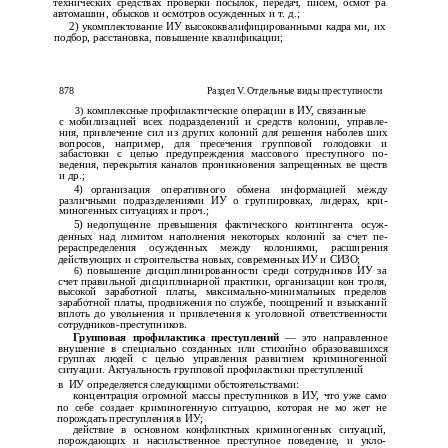
технических средствах проверки посылок, передач, писем, осмот­ ра
автомашин, обысков и осмотров осужденных и т. д.;
2) укомплектование ИУ высококвалифицированными кадра­ ми, их
подбор, расстановка, повышение квалификации;
878
Раздел V. Отдельные виды преступности
3)
комплексные профилактические операции в ИУ, связанные
с
мобилизацией всех подразделений и средств колонии, управле­
ния, привлечение сил из других колоний для решения наболев­ ших
вопросов, например, для пресечения групповой голодовки и
забастовки с целью предупреждения массового преступного по­
ведения, перекрытия каналов проникновения запрещенных ве­ ществ
и др.;
4)
организация оперативного обмена информацией между
различными подразделениями ИУ о группировках, лидерах, кри­
миногенных ситуациях и проч.;
5)
недопущение превышения фактического контингента осуж­
денных над лимитом наполнения некоторых колоний за счет пе­
рераспределения осужденных между колониями, расширения
действующих и строительства новых, современных ИУ и СИЗО;
6)
повышение дисциплинированности среди сотрудников ИУ за
счет правильной дисциплинарной практики, организации кон­ троля,
высокой заработной платы,
максимально-минимальных пределов
заработной платы, продвижения по службе, поощрений и взысканий
вплоть до увольнения и привлечения к уголовной ответственности
сотрудников-преступников.
Групповая профилактика преступлений
— это направленное
внушение в специально созданных или стихийно образовавшихся
группах людей с целью управления развитием криминогенной
ситуации. Актуальность групповой профилактики преступлений
в
ИУ определяется следующими обстоятельствами:
концентрация огромной массы преступников в ИУ, что уже само
по себе создает криминогенную ситуацию, которая не мо­ жет не
порождать преступления в ИУ;
действие в основном конфликтных криминогенных ситуаций,
порождающих и насильственное преступное поведение, и укло­