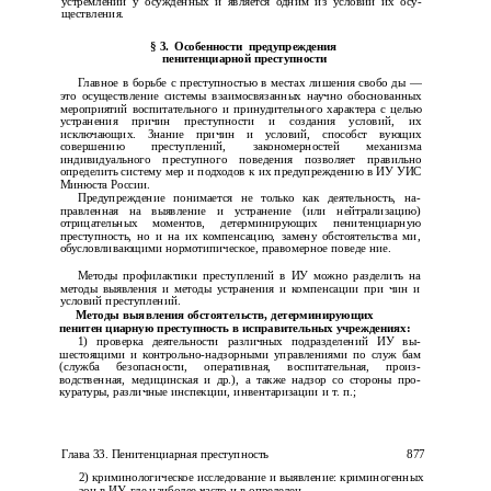
устремлений у осужденных и является одним из условий их осу­
ществления.
§
3. Особенности предупреждения
пенитенциарной преступности
Главное в борьбе с преступностью в местах лишения свобо­ ды —
это осуществление системы взаимосвязанных научно обоснованных
мероприятий воспитательного и принудительного характера с целью
устранения причин преступности и создания условий, их
исключающих. Знание причин и условий, способст­ вующих
совершению преступлений, закономерностей механизма
индивидуального преступного поведения позволяет правильно
определить систему мер и подходов к их предупреждению в ИУ УИС
Минюста России.
Предупреждение понимается не только как деятельность, на­
правленная на выявление и устранение (или нейтрализацию)
отрицательных моментов, детерминирующих пенитенциарную
преступность, но и на их компенсацию, замену обстоятельства­ ми,
обусловливающими нормотипическое, правомерное поведе­ ние.
Методы профилактики преступлений в ИУ можно разделить на
методы выявления и методы устранения и компенсации при­ чин и
условий преступлений.
Методы выявления обстоятельств, детерминирующих
пенитен­ циарную преступность в исправительных учреждениях:
1) проверка деятельности различных подразделений ИУ вы­
шестоящими и контрольно-надзорными управлениями по служ­ бам
(служба безопасности, оперативная, воспитательная, произ­
водственная, медицинская и др.), а также надзор со стороны про­
куратуры, различные инспекции, инвентаризации и т. п.;
Глава 33. Пенитенциарная преступность
877
2) криминологическое исследование и выявление: криминогенных
зон в ИУ, где наиболее часто и в определен­