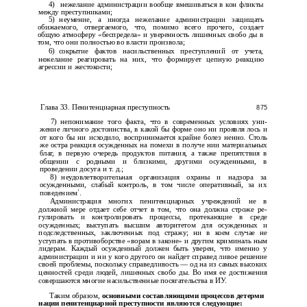
4)
нежелание администрации вообще вмешиваться в кон­ фликты
между преступниками;
5)
неумение, а иногда нежелание администрации защищать
обижаемого, отвергаемого, что, помимо всего прочего, создает
общую атмосферу «беспредела» и уверенность лишенных свобо­ ды в
том, что они полностью во власти произвола;
6)
сокрытие фактов насильственных преступлений от учета,
нежелание реагировать на них, что формирует цепную реакцию
агрессии и жестокости;
Глава 33. Пенитенциарная преступность
875
7)
непонимание того факта, что в современных условиях уни­
жение личного достоинства, в какой бы форме оно ни проявля­ лось и
от кого бы ни исходило, воспринимается крайне болез­ ненно. Столь
же остра реакция осужденных на помехи в получе­ нии материальных
благ, в первую очередь продуктов питания, а также препятствия в
общении с родными и близкими, другими осужденными, в
проведении досуга и т. д.;
8)
неудовлетворительная организация охраны и надзора за
осужденными, слабый контроль, в том числе оперативный, за их
1
поведением
.
Администрация многих пенитенциарных учреждений не в
должной мере отдает себе отчет в том, что она должна строже ре­
гулировать и контролировать процессы, протекающие в среде
осужденных; выступать высшим авторитетом для осужденных и
подследственных, заключенных под стражу; ни в коем случае не
уступать в противоборстве «ворам в законе» и другим криминаль­ ным
лидерам. Каждый осужденный должен быть уверен, что именно у
администрации и ни у кого другого он найдет справед­ ливое решение
своей проблемы, поскольку справедливость — од­ на из самых высоких
ценностей среди людей, лишенных свобо­ ды. Во имя ее достижения
совершаются многие насильственные посягательства в ИУ.
Таким образом,
основными составляющими процессов детерми­
нации пенитенциарной преступности являются следующие: