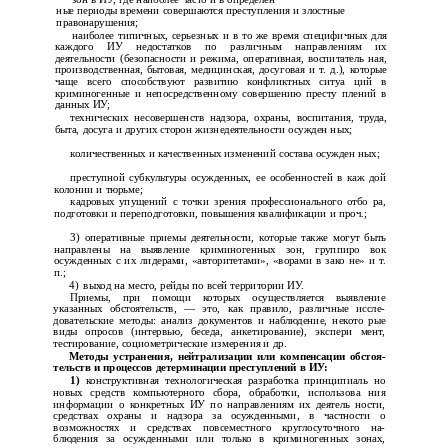
ные периоды времени совершаются преступления и злостные
правонарушения;
наиболее типичных, серьезных и в то же время специфичных для
каждого ИУ недостатков по различным направлениям их
деятельности (безопасности и режима, оперативная, воспитатель­ ная,
производственная, бытовая, медицинская, досуговая и т. д.), которые
чаще всего способствуют развитию конфликтных ситуа­ ций в
криминогенные и непосредственному совершению престу­ плений в
данных ИУ;
технических несовершенств надзора, охраны, воспитания, труда,
быта, досуга и других сторон жизнедеятельности осужден­ ных;
количественных и качественных изменений состава осужден­ ных;
преступной субкультуры осужденных, ее особенностей в каж­ дой
колонии и тюрьме;
кадровых упущений с точки зрения профессионального отбо­ ра,
подготовки и переподготовки, повышения квалификации и проч.;
3)
оперативные приемы деятельности, которые также могут быть
направлены на выявление криминогенных зон, группиро­ вок
осужденных с их лидерами, «авторитетами», «ворами в зако­ не» и т.
п.;
4)
выход на место, рейды по всей территории ИУ.
Приемы, при помощи которых осуществляется выявление
указанных обстоятельств, — это, как правило, различные иссле­
довательские методы: анализ документов и наблюдение, некото­ рые
виды опросов (интервью, беседа, анкетирование), экспери­ мент,
тестирование, социометрические измерения и др.
Методы устранения, нейтрализации или компенсации обстоя­
тельств и процессов детерминации преступлений в ИУ:
1)
конструктивная технологическая разработка принципиаль­ но
новых средств компьютерного сбора, обработки, использова­ ния
информации о конкретных ИУ по направлениям их деятель­ ности,
средствах охраны и надзора за осужденными, в частности о
возможностях и средствах повсеместного круглосуточного на­
блюдения за осужденными или только в криминогенных зонах,