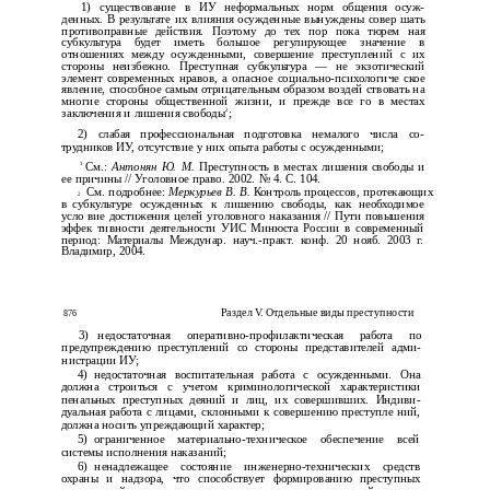
1) существование в ИУ неформальных норм общения осуж­
денных. В результате их влияния осужденные вынуждены совер­ шать
противоправные действия. Поэтому до тех пор пока тюрем­ ная
субкультура будет иметь большое регулирующее значение в
отношениях между осужденными, совершение преступлений с их
стороны неизбежно. Преступная субкультура — не экзотический
элемент современных нравов, а опасное социально-психологиче­ ское
явление, способное самым отрицательным образом воздей­ ствовать на
многие стороны общественной жизни, и прежде все­ го в местах
2
заключения и лишения свободы
;
2) слабая профессиональная подготовка немалого числа со­
трудников ИУ, отсутствие у них опыта работы с осужденными;
1
См.:
Антонян Ю. М.
Преступность в местах лишения свободы и
ее причины // Уголовное право. 2002. № 4. С. 104.
См. подробнее:
Меркурьев В. В.
Контроль процессов, протекающих
2
в
субкультуре осужденных к лишению свободы, как необходимое
усло­ вие достижения целей уголовного наказания // Пути повышения
эффек­ тивности деятельности УИС Минюста России в современный
период: Материалы Междунар.
науч.-практ. конф. 20 нояб. 2003 г.
Владимир, 2004.
Раздел V. Отдельные виды преступности
876
3)
недостаточная
оперативно-профилактическая работа по
предупреждению преступлений со стороны представителей адми­
нистрации ИУ;
4)
недостаточная воспитательная работа с осужденными. Она
должна строиться с учетом криминологической характеристики
пенальных преступных деяний и лиц, их совершивших. Индиви­
дуальная работа с лицами, склонными к совершению преступле­ ний,
должна носить упреждающий характер;
5)
ограниченное
материально-техническое обеспечение всей
системы исполнения наказаний;
6)
ненадлежащее состояние
инженерно-технических средств
охраны и надзора, что способствует формированию преступных