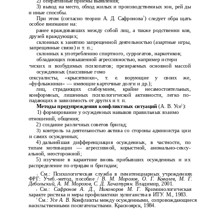
2)
оперативные приемы выявления;
3)
выход на место, обход жилых и производственных зон, рей­ ды
и иные способы.
2
При этом (согласно теории А. Д. Сафронова
) следует обра­ щать
особое внимание на:
ранее враждовавших между собой лиц, а также родственни­ ков,
друзей враждующих;
склонных к занятию запрещенной деятельностью (азартные игры,
запрещенные связи) и т. п.;
склонных к употреблению спиртного, суррогатов, наркотиков;
обладающих повышенной агрессивностью, например истери­
ческих и возбудимых психопатов; презираемых основной массой
осужденных (пассивные гомо­
сексуалисты, «крысятники», т. е. ворующие у своих же,
«фуфлыжники» — имеющие карточные долги и др.);
лиц, страдающих слабоумием, крайне несамостоятельных,
конформных, лишенных психологической активности, легко по­
падающих в зависимость от других и т. п.
3
Методы предупреждения конфликтных ситуаций
(А. В. Усе
):
1) формирование у осужденных навыков правильных взаимо­
отношений, общения;
2)
создание различных советов бригад;
3)
контроль за деятельностью актива со стороны администра­ ции
и самих осужденных;
4)
дальнейшая дифференциация осужденных, в частности, по
типам мотивации — агрессивной, корыстной,
аномально-сексу­
альной, неосторожной;
5)
изучение в карантине вновь прибывших осужденных и их
распределение по отрядам и бригадам;
См.: Психологическая служба в пенитенциарных учреждениях
1
ФРГ:
Учеб.-метод, пособие /
В. М. Морозов, О. Г. Ковалев, М. Г.
Дебольский, А. М. Морозов, С. Д. Хачатурян.
Владимир, 2001.
См.:
Сафронов А. Д., Никоноров М. Г.
Криминологическая
2
характе­ ристика и меры профилактики хулиганства в ИТУ. М., 1983.
3
См.:
Усе А. В.
Конфликты между осужденными, сопровождающиеся
насильственными посягательствами. Красноярск, 1984.