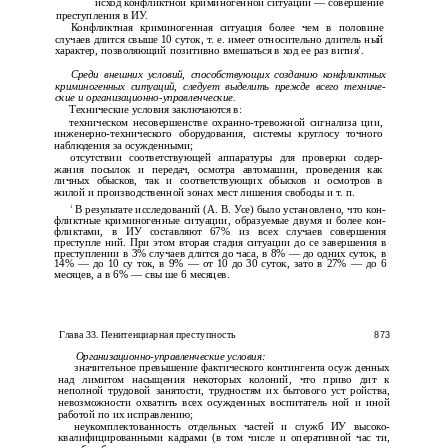
исход конфликтной криминогенной ситуации — совершение
преступления в ИУ.
Конфликтная криминогенная ситуация более чем в половине
случаев длится свыше 10 суток, т. е. имеет относительно длитель­ ный
1
характер, позволяющий позитивно вмешаться в ход ее раз­ вития
.
Среди внешних условий, способствующих созданию конфликтных
криминогенных ситуаций, следует выделить прежде всего техниче­
ские и организационно-управленческие.
Технические условия заключаются в:
техническом несовершенстве охранно-тревожной сигнализа­ ции,
инженерно-технического оборудования, системы круглосу­ точного
наблюдения за осужденными;
отсутствии соответствующей аппаратуры для проверки содер­
жания посылок и передач, осмотра автомашин, проведения как
личных обысков, так и соответствующих обысков и осмотров в
жилой и производственной зонах мест лишения свободы и т. п.
1
В результате исследований (А. В. Усе) было установлено, что кон­
фликтные криминогенные ситуации, образуемые двумя и более кон­
фликтами, в ИУ составляют 67% из всех случаев совершения
преступле­ ний. При этом вторая стадия ситуации до се завершения в
преступлении в 3% случаев длится до часа, в 8% — до одних суток, в
14% — до 10 су­ ток, в 9% — от 10 до 30 суток, зато в 27% — до 6
месяцев, а в 6% — свы­ ше 6 месяцев.
Глава 33. Пенитенциарная преступность
873
Организационно-управленческие условия:
значительное превышение фактического контингента осуж­ денных
над лимитом насыщения некоторых колоний, что приво­ дит к
неполной трудовой занятости, трудностям их бытового уст­ ройства,
невозможности охватить всех осужденных воспитатель­ ной и иной
работой по их исправлению;
неукомплектованность отдельных частей и служб ИУ высоко­
квалифицированными кадрами (в том числе и оперативной час­ ти,