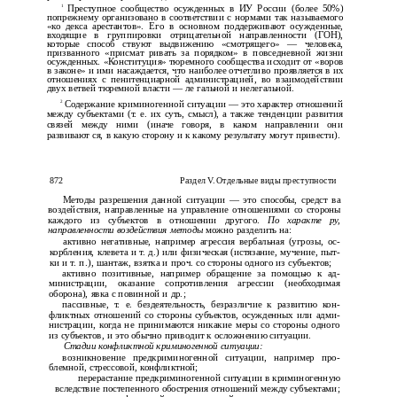
1
Преступное сообщество осужденных в ИУ России (более 50%)
попрежнему организовано в соответствии с нормами так называемого
«ко­ декса арестантов». Его в основном поддерживают осужденные,
входящие в группировки отрицательной направленности (ГОН),
которые способ­ ствуют выдвижению «смотрящего» — человека,
призванного «присмат­ ривать за порядком» в повседневной жизни
осужденных. «Конституция» тюремного сообщества исходит от «воров
в законе» и ими насаждается, что наиболее отчетливо проявляется в их
отношениях с пенитенциарной администрацией, во взаимодействии
двух ветвей тюремной власти — ле­ гальной и нелегальной.
2
Содержание криминогенной ситуации — это характер отношений
между субъектами (т. е. их суть, смысл), а также тенденции развития
связей между ними (иначе говоря, в каком направлении они
развивают­ ся, в какую сторону и к какому результату могут привести).
872
Раздел V. Отдельные виды преступности
Методы разрешения данной ситуации — это способы, средст­ ва
воздействия, направленные на управление отношениями со стороны
каждого из субъектов в отношении другого.
По характе­ ру,
направленности воздействия методы
можно разделить на:
активно негативные, например агрессия вербальная (угрозы, ос­
корбления, клевета и т. д.) или физическая (истязание, мучение, пыт­
ки и т. п.), шантаж, взятка и проч. со стороны одного из субъектов;
активно позитивные, например обращение за помощью к ад­
министрации, оказание сопротивления агрессии (необходимая
оборона), явка с повинной и др.;
пассивные, т. е. бездеятельность, безразличие к развитию кон­
фликтных отношений со стороны субъектов, осужденных или адми­
нистрации, когда не принимаются никакие меры со стороны одного
из субъектов, и это обычно приводит к осложнению ситуации.
Стадии конфликтной криминогенной ситуации:
возникновение предкриминогенной ситуации, например про­
блемной, стрессовой, конфликтной;
перерастание предкриминогенной ситуации в криминогенную
вследствие постепенного обострения отношений между субъектами;