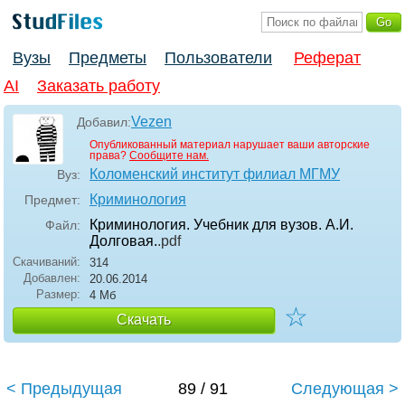
Вузы
Предметы
Пользователи
Реферат
AI
Заказать работу
Vezen
Добавил:
Опубликованный материал нарушает ваши авторские
права?
Сообщите нам.
Коломенский институт филиал МГМУ
Вуз:
Криминология
Предмет:
Криминология. Учебник для вузов. А.И.
Файл:
Долговая.
.pdf
Скачиваний:
314
Добавлен:
20.06.2014
Размер:
4 Мб
☆
Скачать
< Предыдущая
89 / 91
Следующая >