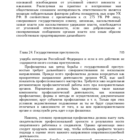
оснований освобождения от уголовной ответст­ венности и
наказания. Реализуемая на практике и воспринимае­ мая
общественным сознанием неотвратимость ответственности является
мощным побудительным фактором работы поощритель­ ных норм УК
РФ. В соответствии с примечанием к ст. 275 УК РФ лицо,
совершившее государственную измену, шпионаж, насильственный
захват власти или насильственное удержание власти, освобождается
от уголовной ответственности, если оно добровольным и
своевременным сообщением органам власти или иным образом
способствовало предотвращению дальнейшего
Глава 24. Государственная преступность
705
ущерба интересам Российской Федерации и если в его действиях не
содержится иного состава преступления.
Профилактика как метод борьбы с государственной преступ­
ностью требует дальнейшего совершенствования по нескольким
направлениям. Прежде всего профилактика должна возродиться как
приоритетное направление деятельности органов ФСБ, выс­ ший
показатель профессионального мастерства. Требуется зако­ нодательная
регламентация профилактической работы всех пра­ воохранительных
органов. Нормативно должны быть закреплены такие важные
компоненты профилактической деятельности, как основания
профилактики; формы и методы ее осуществления; документальное
оформление; круг субъектов профилактики и т. п. Только при этих
условиях ведомственные подзаконные ак­ ты не будут существенно
отличаться в зависимости от того, в ка­ ком правоохранительном
органе и спецслужбе речь идет о про­ филактике.
Наконец, успешно проведенная профилактика должна высту­ пать
свидетельством профессиональной зрелости и результатив­ ности
оперативного работника и следователя. Однако организаци­ онно
следует продумать комплекс мер, чтобы избежать арифмети­ ческого
подхода к оценке этого важного направления оперативнослужебной
деятельности.
Эффективность борьбы с государственной преступностью на­