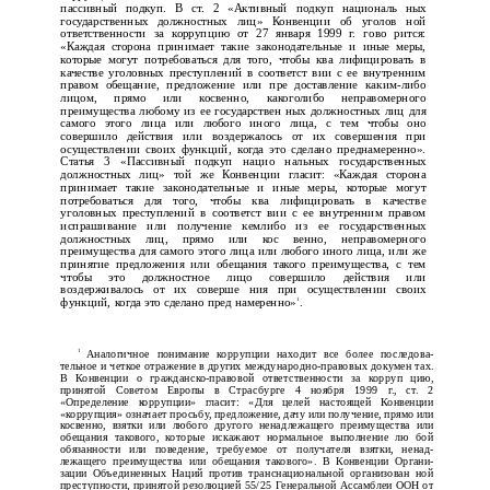
пассивный подкуп. В ст. 2 «Активный подкуп националь­ ных
государственных должностных лиц» Конвенции об уголов­ ной
ответственности за коррупцию от 27 января 1999 г. гово­ рится:
«Каждая сторона принимает такие законодательные и иные меры,
которые могут потребоваться для того, чтобы ква­ лифицировать в
качестве уголовных преступлений в соответст­ вии с ее внутренним
правом обещание, предложение или пре­ доставление каким-либо
лицом, прямо или косвенно, какоголибо неправомерного
преимущества любому из ее государствен­ ных должностных лиц для
самого этого лица или любого иного лица, с тем чтобы оно
совершило действия или воздержалось от их совершения при
осуществлении своих функций, когда это сделано преднамеренно».
Статья 3 «Пассивный подкуп нацио­ нальных государственных
должностных лиц» той же Конвенции гласит: «Каждая сторона
принимает такие законодательные и иные меры, которые могут
потребоваться для того, чтобы ква­ лифицировать в качестве
уголовных преступлений в соответст­ вии с ее внутренним правом
испрашивание или получение кемлибо из ее государственных
должностных лиц, прямо или кос­ венно, неправомерного
преимущества для самого этого лица или любого иного лица, или же
принятие предложения или обещания такого преимущества, с тем
чтобы это должностное лицо совершило действия или
воздерживалось от их соверше­ ния при осуществлении своих
1
функций, когда это сделано пред­ намеренно»
.
1
Аналогичное понимание коррупции находит все более последова­
тельное и четкое отражение в других международно-правовых докумен­ тах.
В Конвенции о гражданско-правовой ответственности за корруп­ цию,
принятой Советом Европы в Страсбурге 4 ноября 1999 г., ст. 2
«Определение коррупции» гласит: «Для целей настоящей Конвенции
«коррупция» означает просьбу, предложение, дачу или получение, прямо или
косвенно, взятки или любого другого ненадлежащего преимущества или
обещания такового, которые искажают нормальное выполнение лю­ бой
обязанности или поведение, требуемое от получателя взятки, ненад­
лежащего преимущества или обещания такового». В Конвенции Органи­
зации Объединенных Наций против транснациональной организован­ ной
преступности, принятой резолюцией 55/25 Генеральной Ассамблеи ООН от