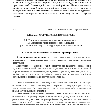
всемерной поддержки со стороны общества и государства, под­ нятия
престижа этой благородной, но опасной работы. Нельзя допускать,
чтобы те, кто в своей повседневной деятельности те­ ряет здоровье и
рискует жизнью во имя защиты интересов обще­ ства и государства,
оказались незащищенными в нравственном, социальном и других
планах.
Раздел V. Отдельные виды преступности
708
Глава 25. Коррупционная преступность
1. Понятие и криминологическая характеристика.
§
§
2. Специфика причинности и детерминации.
§
3. Особенности борьбы с коррупционной преступностью
§
1. Понятие и криминологическая характеристика
Коррупционная преступность
— это совокупность преступле­ ний,
диспозиции уголовно-правовых норм которых содержат признаки
коррупции.
Коррупция — явление таких подкупа-продажности, когда один
субъект, занимающий определенное служебное положение, наделенный
определенными полномочиями, подкупается другим субъектом ради того,
чтобы соответствующие служебное положе­ ние и полномочия были
использованы в интересах подкупающей стороны.
Термин «коррупция» происходит от латинского
comiptio.
В словаре
иностранных слов приводятся термины «коррумпиро­ вать»,
«корруптировать» (лат.
согттреге —
подкупать кого-либо деньгами или
иными материальными благами).
Более позднее толкование данного слова в русском языке носи­ ло
многозначный характер: переводилось и как подкуп, и как пор­ ча
, и как
1
разложение, и даже как злоупотребление служебным по­ ложением в
корыстных целях
. Однако чрезмерно широкое толко­ вание коррупции
2
практически означало объединение под одним термином очень разных по