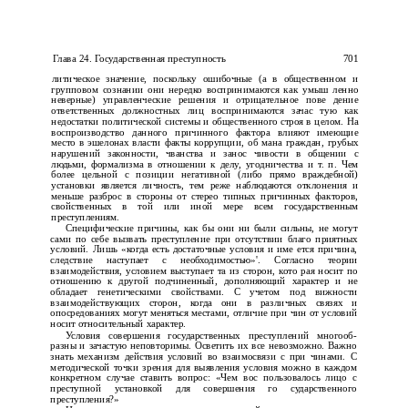
Глава 24. Государственная преступность
701
литическое значение, поскольку ошибочные (а в общественном и
групповом сознании они нередко воспринимаются как умыш­ ленно
неверные) управленческие решения и отрицательное пове­ дение
ответственных должностных лиц воспринимаются зачас­ тую как
недостатки политической системы и общественного строя в целом. На
воспроизводство данного причинного фактора влияют имеющие
место в эшелонах власти факты коррупции, об­ мана граждан, грубых
нарушений законности, чванства и занос­ чивости в общении с
людьми, формализма в отношении к делу, угодничества и т. п. Чем
более цельной с позиции негативной (либо прямо враждебной)
установки является личность, тем реже наблюдаются отклонения и
меньше разброс в стороны от стерео­ типных причинных факторов,
свойственных в той или иной мере всем государственным
преступлениям.
Специфические причины, как бы они ни были сильны, не могут
сами по себе вызвать преступление при отсутствии благо­ приятных
условий. Лишь «когда есть достаточные условия и име­ ется причина,
следствие наступает с необходимостью»'. Согласно теории
взаимодействия, условием выступает та из сторон, кото­ рая носит по
отношению к другой подчиненный, дополняющий характер и не
обладает генетическими свойствами. С учетом под­ вижности
взаимодействующих сторон, когда они в различных связях и
опосредованиях могут меняться местами, отличие при­ чин от условий
носит относительный характер.
Условия совершения государственных преступлений многооб­
разны и зачастую неповторимы. Осветить их все невозможно. Важно
знать механизм действия условий во взаимосвязи с при­ чинами. С
методической точки зрения для выявления условия можно в каждом
конкретном случае ставить вопрос: «Чем вос­ пользовалось лицо с
преступной установкой для совершения го­ сударственного
преступления?»