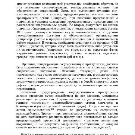
имеют реальных возможностей участвовать, необходимо обратить на
них внимание соответствующих государственных органов или
общественных организаций. Здесь они выполняют функции сиг­
нализирующего, а в случаях, предусмотренных законом, — кон­
тролирующего органа (например, при внесении представлений о
причинах и условиях совершения государственного преступления по
расследованным уголовным делам). Во-вторых, могут быть вы­ явлены
причины общесоциального значения, в локализации ко­ торых органы
ФСБ имеют реальную возможность участвовать со­ вместно с другими
государственными органами и общественными организациями
(например, участие в пределах своей компетенции в воспитательной
работе граждан). В-третьих, необходимо уста­ новление органами ФСБ
причин и условий, которые могут быть локализованы либо устранены
их возможностями (например, реа­ гирование на серьезные факты
нарушения режима секретности, правил поведения отдельных
граждан при нахождении за грани­ цей и т. д.).
Причины, генерирующие государственную преступность, должны
быть предметом постоянного и глубокого анализа в рам­ ках оценки
оперативной обстановки. Незнание тенденций разви­ тия
причинности, тех очагов порождения преступности, в основе которых
лежат, как правило, противоречия, достигшие уровня конфликта,
делает участие правоохранительных органов в борьбе с преступностью
рефлекторно-ситуативным и по существу ли­ шенным стратегической
перспективы.
Локальное предупреждение государственного преступления
должно строиться путем воздействия на все элементы механизма
реализации причинности. Первое — это не допустить кримино­
генного «созревания» взаимодействующих сторон (личности и
благоприятствующих условий внешней среды). Второе — при на­
личии криминогенное™ сторон не допустить их соединения,
взаимодействия. Третье — при состоявшемся взаимодействии сторон
не дать возможности развитию преступного посягательст­ ва дальше
предварительной преступной деятельности (приготов­ ления или
покушения) и не допустить завершения преступления, с которым
связано наступление вредных (иногда необратимых) последствий.
Борьба с преступностью требует не только знаний и опыта, но и