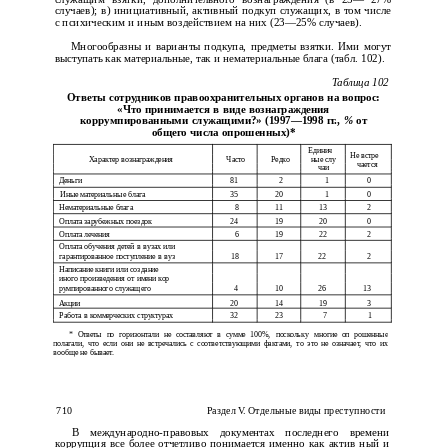
случаев); в) инициативный, активный подкуп служащих, в том числе
с психическим и иным воздействием на них
(23—25%
случаев).
Многообразны и варианты подкупа, предметы взятки. Ими могут
выступать как материальные, так и нематериальные блага (табл. 102).
Таблица 102
Ответы сотрудников правоохранительных органов на вопрос:
«Что принимается в виде вознаграждения
коррумпированными служащими?» (1997—1998 гг.,
%
от
общего числа опрошенных)*
Единич­
Не встре­
Характер вознаграждения
Часто
Редко
ные слу­
чается
чаи
Деньги
81
2
1
0
Иные материальные блага
35
20
1
0
Нематериальные блага
8
11
13
2
Оплата зарубежных поездок
24
19
20
0
Оплата лечения
6
19
22
2
Оплата обучения детей в вузах или
гарантированное поступление в вуз
18
17
22
2
Написание книги или создание
иного произведения от имени кор­
румпированного служащего
4
10
26
13
Акции
20
14
19
3
Работа в коммерческих структурах
32
23
7
1
* Ответы по горизонтали не составляют в сумме 100%, поскольку многие оп­ рошенные
полагали, что если они не встречались с соответствующими фактами, то это не означает, что их
вообще не бывает.
710
Раздел V. Отдельные виды преступности
В международно-правовых документах последнего времени
коррупция все более отчетливо понимается именно как актив­ ный и