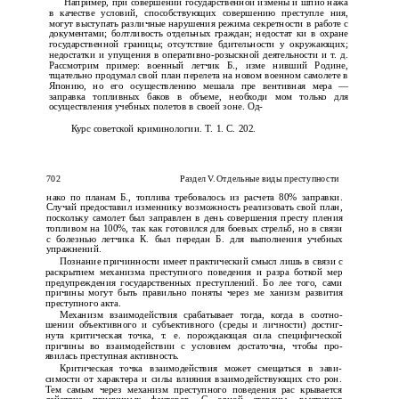
Например, при совершении государственной измены и шпио­ нажа
в качестве условий, способствующих совершению преступле­ ния,
могут выступать различные нарушения режима секретности в работе с
документами; болтливость отдельных граждан; недостат­ ки в охране
государственной границы; отсутствие бдительности у окружающих;
недостатки и упущения в оперативно-розыскной деятельности и т. д.
Рассмотрим пример: военный летчик Б., изме­ нивший Родине,
тщательно продумал свой план перелета на новом военном самолете в
Японию, но его осуществлению мешала пре­ вентивная мера —
заправка топливных баков в объеме, необходи­ мом только для
осуществления учебных полетов в своей зоне. Од-
Курс советской криминологии. Т. 1. С. 202.
702
Раздел V. Отдельные виды преступности
нако по планам Б., топлива требовалось из расчета 80% заправки.
Случай предоставил изменнику возможность реализовать свой план,
поскольку самолет был заправлен в день совершения престу­ пления
топливом на 100%, так как готовился для боевых стрельб, но в связи
с болезнью летчика К. был передан Б. для выполнения учебных
упражнений.
Познание причинности имеет практический смысл лишь в связи с
раскрытием механизма преступного поведения и разра­ боткой мер
предупреждения государственных преступлений. Бо­ лее того, сами
причины могут быть правильно поняты через ме­ ханизм развития
преступного акта.
Механизм взаимодействия срабатывает тогда, когда в соотно­
шении объективного и субъективного (среды и личности) достиг­
нута критическая точка, т. е. порождающая сила специфической
причины во взаимодействии с условием достаточна, чтобы про­
явилась преступная активность.
Критическая точка взаимодействия может смещаться в зави­
симости от характера и силы влияния взаимодействующих сто­ рон.
Тем самым через механизм преступного поведения рас­ крывается