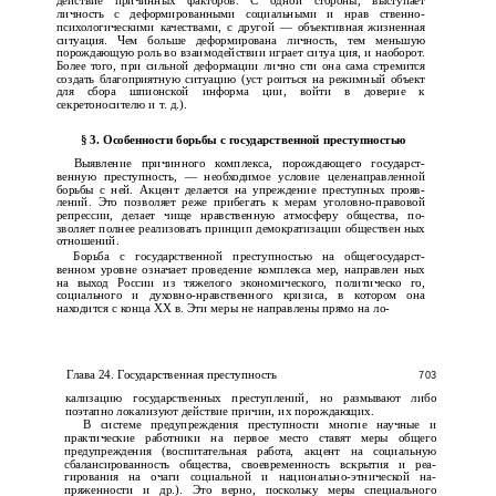
действие причинных факторов. С одной стороны, выступает
личность с деформированными социальными и нрав­ ственно-
психологическими качествами, с другой — объективная жизненная
ситуация. Чем больше деформирована личность, тем меньшую
порождающую роль во взаимодействии играет ситуа­ ция, и наоборот.
Более того, при сильной деформации лично­ сти она сама стремится
создать благоприятную ситуацию (уст­ роиться на режимный объект
для сбора шпионской информа­ ции, войти в доверие к
секретоносителю и т. д.).
§ 3. Особенности борьбы с государственной преступностью
Выявление причинного комплекса, порождающего государст­
венную преступность, — необходимое условие целенаправленной
борьбы с ней. Акцент делается на упреждение преступных прояв­
лений. Это позволяет реже прибегать к мерам уголовно-правовой
репрессии, делает чище нравственную атмосферу общества, по­
зволяет полнее реализовать принцип демократизации обществен­ ных
отношений.
Борьба с государственной преступностью на общегосударст­
венном уровне означает проведение комплекса мер, направлен­ ных
на выход России из тяжелого экономического, политическо­ го,
социального и духовно-нравственного кризиса, в котором она
находится с конца XX в. Эти меры не направлены прямо на ло-
Глава 24. Государственная преступность
703
кализацию государственных преступлений, но размывают либо
поэтапно локализуют действие причин, их порождающих.
В системе предупреждения преступности многие научные и
практические работники на первое место ставят меры общего
предупреждения (воспитательная работа, акцент на социальную
сбалансированность общества, своевременность вскрытия и реа­
гирования на очаги социальной и национально-этнической на­
пряженности и др.). Это верно, поскольку меры специального