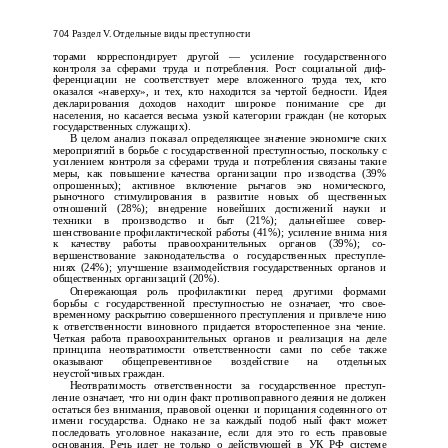
Раздел V. Отдельные виды преступности
704
торами корреспондирует другой — усиление государственного
контроля за сферами труда и потребления. Рост социальной диф­
ференциации не соответствует мере вложенного труда тех, кто
оказался «наверху», и тех, кто находится за чертой бедности. Идея
декларирования доходов находит широкое понимание сре­ ди
населения, но касается весьма узкой категории граждан (не­ которых
государственных служащих).
В целом анализ показал определяющее значение экономиче­ ских
мероприятий в борьбе с государственной преступностью, поскольку с
усилением контроля за сферами труда и потребления связаны такие
меры, как повышение качества организации про­ изводства (39%
опрошенных); активное включение рычагов эко­ номического,
рыночного стимулирования в развитие новых об­ щественных
отношений (28%); внедрение новейших достижений науки и
техники в производство и быт (21%); дальнейшее совер­
шенствование профилактической работы (41%); усиление внима­ ния
к качеству работы правоохранительных органов (39%); со­
вершенствование законодательства о государственных преступле­
ниях (24%); улучшение взаимодействия государственных органов и
общественных организаций (20%).
Опережающая роль профилактики перед другими формами
борьбы с государственной преступностью не означает, что свое­
временному раскрытию совершенного преступления и привлече­ нию
к ответственности виновного придается второстепенное зна­ чение.
Четкая работа правоохранительных органов и реализация на деле
принципа неотвратимости ответственности сами по себе также
оказывают общепревентивное воздействие на отдельных
неустойчивых граждан.
Неотвратимость ответственности за государственное преступ­
ление означает, что ни один факт противоправного деяния не должен
остаться без внимания, правовой оценки и порицания содеянного от
имени государства. Однако не за каждый подоб­ ный факт может
последовать уголовное наказание, если для это­ го есть правовые
основания. Речь идет не только о действующей в УК РФ системе