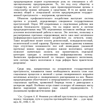
предупреждения играют подчиненную роль по отношению к об­
щесоциальному предупреждению. То, что под силу обществу и
государству, не могут решить одни правоохранительные органы и
спецслужбы своими методами и средствами. В то же время взаи­
мосвязь общей и специальной систем предупреждения государст­
венной преступности — внутренняя, органическая.
Объектом профилактического воздействия выступает система
причин и условий, определяющих совершение государственных
преступлений. Опрос 500 оперативных и следственных работни­ ков
органов безопасности показал, что на первое место в системе
предупредительных мер 70% опрошенных поставили необходи­ мость
усиления воспитательной работы в массах. Это логично, поскольку в
рассмотренных причинах определяющее место зани­ мает негативное
информационно-идеологическое воздействие на личность извне.
Такое воздействие может носить религиозный, псевдорелигиозный,
политический и иной характер. Противо­ поставить данному влиянию
(при отсутствии возможности пол­ ной ликвидации указанной
причины) можно хорошо организо­ ванное воспитание, которое
позволит значительно снизить вос­ приимчивость отдельной
категории граждан к негативному информационному потоку.
Значителен профилактический по­ тенциал правового воспитания,
хотя система такого воспитания в годы реформ была практически
разрушена'.
Среди мер, направленных на искоренение государственной
преступности, называются также необходимость анализа слож­ ных
социальных процессов и явлений с целью своевременного вскрытия
негативных аспектов и своевременного реагирования на них. Важно
предупреждение облегченного и непродуманного подхода к решению
социальных проблем, проявлений бюрокра­ тизма и равнодушия к
интересам людей. Особенно остро ставит­ ся вопрос об имеющих место
фактах нарушения принципа соци­ альной справедливости. С
указанными профилактическими фак-
См.:
Сухарев А. Я.
Феномен российской преступности в переход­ ный
1
период: тенденции, пути и средства противодействия: Дис. ... д-ра юрид.
наук. М., 1986. С. 50.