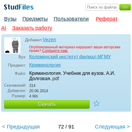
Вузы
Предметы
Пользователи
Реферат
AI
Заказать работу
Vezen
Добавил:
Опубликованный материал нарушает ваши авторские
права?
Сообщите нам.
Коломенский институт филиал МГМУ
Вуз:
Криминология
Предмет:
Криминология. Учебник для вузов. А.И.
Файл:
Долговая.
.pdf
Скачиваний:
314
Добавлен:
20.06.2014
Размер:
4 Мб
☆
Скачать
< Предыдущая
72 / 91
Следующая >