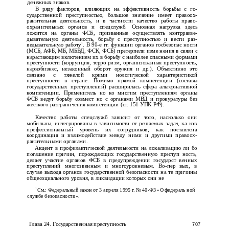
денежных знаков.
В ряду факторов, влияющих на эффективность борьбы с го­
сударственной преступностью, большое значение имеет правоох­
ранительная деятельность, и в частности качество работы право­
охранительных органов и спецслужб. Основная нагрузка здесь
ложится на органы ФСБ, призванные осуществлять контрразве­
дывательную деятельность, борьбу с преступностью и вести раз­
1
ведывательную работу
. В 90-е гг. функции органов госбезопас­ ности
(МСБ, АФБ, МБ, МБВД, ФСК, ФСБ) претерпели изме­ нения в связи с
нарастающим включением их в борьбу с наиболее опасными формами
преступности (коррупция, терро­ ризм, организованная преступность,
наркобизнес, незаконный оборот оружия и др.). Объективно это
связано с тяжелой крими­ нологической характеристикой
преступности в стране. Помимо прямой компетенции (составы
государственных преступлений) расширилась сфера альтернативной
компетенции. Применитель­ но ко многим преступлениям органы
ФСБ ведут борьбу совмест­ но с органами МВД и прокуратуры без
жесткого разграничения компетенции (ст. 151 УПК РФ).
Качество работы спецслужб зависит от того, насколько они
мобильны, интегрированы в зависимости от решаемых задач, ка­ ков
профессиональный уровень их сотрудников, как поставлена
координация и взаимодействие между ними и другими правоох­
ранительными органами.
Акцент в профилактической деятельности на локализацию ли­ бо
погашение причин, порождающих государственную преступ­ ность,
делает участие органов ФСБ в предупреждении государст­ венных
преступлений многозвенным и многоуровневым. Во-пер­ вых, в
случае выхода органов государственной безопасности на те причины
общесоциального уровня, в ликвидации которых они не
См.: Федеральный закон от 3 апреля 1995 г. № 40-ФЗ «О федераль­ ной
1
службе безопасности».
Глава 24. Государственная преступность
707