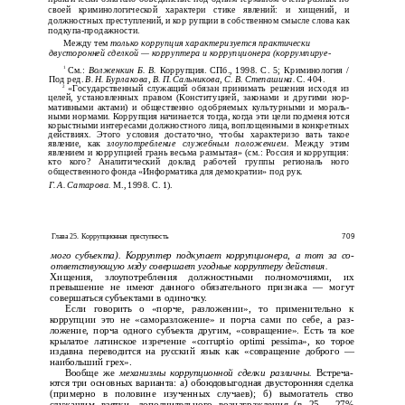
своей криминологической характери­ стике явлений: и хищений, и
должностных преступлений, и кор­ рупции в собственном смысле слова как
подкупа-продажности.
Между тем
только коррупция характеризуется практически
двусторонней сделкой — корруптера и коррупционера (коррумпируе-
См.:
Волженкин Б. В.
Коррупция. СПб., 1998. С. 5; Криминология /
1
Под ред.
В. Н. Бурлакова, В. П. Сальникова, С. В. Степашина.
С. 404.
«Государственный служащий обязан принимать решения исходя из
2
целей, установленных правом (Конституцией, законами и другими нор­
мативными актами) и общественно одобряемых культурными и мораль­
ными нормами. Коррупция начинается тогда, когда эти цели подменя­ ются
корыстными интересами должностного лица, воплощенными в конкретных
действиях. Этого условия достаточно, чтобы характеризо­ вать такое
явление, как
злоупотребление служебным положением.
Между этим
явлением и коррупцией грань весьма размытая» (см.: Россия и коррупция:
кто кого? Аналитический доклад рабочей группы региональ­ ного
общественного фонда «Информатика для демократии» под рук.
Г. А. Сатарова.
М., 1998. С. 1).
Глава 25. Коррупционная преступность
709
мого субъекта). Корруптер подкупает коррупционера, а тот за со­
ответствующую мзду совершает угодные корруптеру действия.
Хищения, злоупотребления должностными полномочиями, их
превышение не имеют данного обязательного признака — могут
совершаться субъектами в одиночку.
Если говорить о «порче, разложении», то применительно к
коррупции это не «саморазложение» и порча сами по себе, а раз­
ложение, порча одного субъекта другим, «совращение». Есть та­ кое
крылатое латинское изречение «corruptio optimi pessima», ко­ торое
издавна переводится на русский язык как «совращение доброго —
наибольший грех».
Вообще же
механизмы коррупционной сделки различны.
Встреча­
ются три основных варианта: а) обоюдовыгодная двусторонняя сделка
(примерно в половине изученных случаев); б) вымогатель­ ство
служащим взятки, дополнительного вознаграждения (в 25— 27%