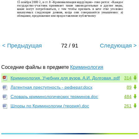
15 ноября 2000 г., в ст. 8 «Криминализация коррупции» гово­ рится: «Каждое
государство-участник принимает такие законодательные и другие меры,
какие могут потребоваться, с тем чтобы признать в каче­ стве уголовно
наказуемых следующие деяния, когда они совершаются умышленно: а)
обещание, предложение или предоставление публичному
< Предыдущая
72 / 91
Следующая >
Соседние файлы в предмете
Криминология
Криминология. Учебник для вузов. А.И. Долговая..pdf
314
Латентная преступность - реферат.docx
89
Словарь криминологических терминов.doc
484
Шпоры по Криминологии (теория).doc
261