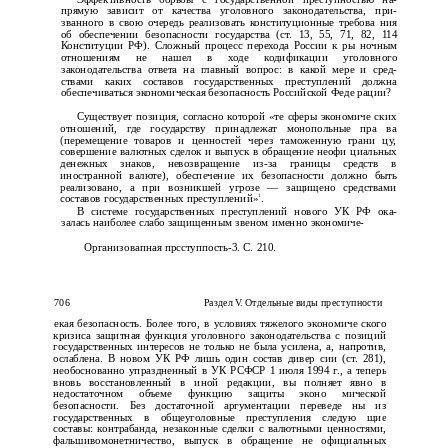
прямую зависит от качества уголовного законодательства, при­
званного в свою очередь реализовать конституционные требова­ ния
об обеспечении безопасности государства (ст. 13, 55, 71, 82, 114
Конституции РФ). Сложный процесс перехода России к ры­ ночным
отношениям не нашел в ходе кодификации уголовного
законодательства ответа на главный вопрос: в какой мере и сред­
ствами каких составов государственных преступлений должна
обеспечиваться экономическая безопасность Российской Феде­ рации?
Существует позиция, согласно которой «те сферы экономиче­ ских
отношений, где государству принадлежат монопольные пра­ ва
(перемещение товаров и ценностей через таможенную грани­ цу,
совершение валютных сделок и выпуск в обращение неофи­ циальных
денежных знаков, невозвращение из-за границы средств в
иностранной валюте), обеспечение их безопасности должно быть
реализовано, а при возникшей угрозе — защищено средствами
1
составов государственных преступлений»
.
В системе государственных преступлений нового УК РФ ока­
залась наиболее слабо защищенным звеном именно экономиче-
Организовапная прсступпость-3. С. 210.
706
Раздел V. Отдельные виды преступности
екая безопасность. Более того, в условиях тяжелого экономиче­ ского
кризиса защитная функция уголовного законодательства с позиций
государственных интересов не только не была усилена, а, напротив,
ослаблена. В новом УК РФ лишь один состав дивер­ сии (ст. 281),
необоснованно упраздненный в УК РСФСР 1 июля 1994 г., а теперь
вновь восстановленный в иной редакции, вы­ полняет явно в
недостаточном объеме функцию защиты эконо­ мической
безопасности. Без достаточной аргументации переведе­ ны из
государственных в общеуголовные преступления следую­ щие
составы: контрабанда, незаконные сделки с валютными ценностями,
фальшивомонетничество, выпуск в обращение не­ официальных