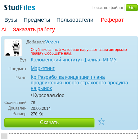
Вузы
Предметы
Пользователи
Реферат
AI
Заказать работу
Vezen
Добавил:
Опубликованный материал нарушает ваши авторские
права?
Сообщите нам.
Коломенский институт филиал МГМУ
Вуз:
Маркетинг
Предмет:
Кр Разработка концепции плана
Файл:
продвижения нового страхового продукта
на рынок
/ Курсовая
.doc
Скачиваний:
76
Добавлен:
20.06.2014
Размер:
276 Кб
☆
Скачать