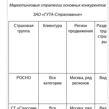
Маркетинговые стратегии основных конкурентов
ЗАО «ГУТА-Страхование»
Страховая
Клиентура
Регион
Разде
группа
продвижения
труд
страх
рын
РОСНО
Все
Москва, ряд
Видо
категории
регионов
СГ «Спасские
Все
Москва, ряд
Видо