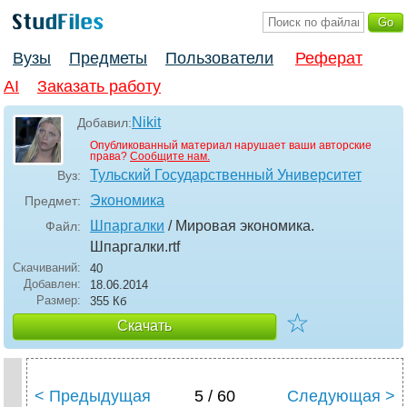
Вузы
Предметы
Пользователи
Реферат
AI
Заказать работу
Nikit
Добавил:
Опубликованный материал нарушает ваши авторские
права?
Сообщите нам.
Тульский Государственный Университет
Вуз:
Экономика
Предмет:
Шпаргалки
/ Мировая экономика.
Файл:
Шпаргалки
.rtf
Скачиваний:
40
Добавлен:
18.06.2014
Размер:
355 Кб
☆
Скачать
< Предыдущая
5 / 60
Следующая >